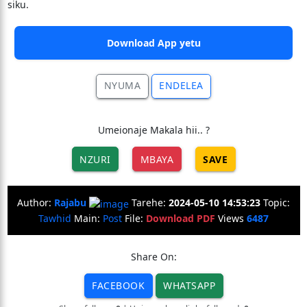
siku.
Download App yetu
NYUMA
ENDELEA
Umeionaje Makala hii.. ?
NZURI
MBAYA
SAVE
Author:
Rajabu
Tarehe:
2024-05-10 14:53:23
Topic:
Tawhid
Main:
Post
File:
Download PDF
Views
6487
Share On:
FACEBOOK
WHATSAPP