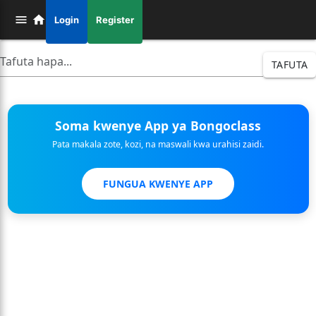
Login
Register
TAFUTA
Soma kwenye App ya Bongoclass
Pata makala zote, kozi, na maswali kwa urahisi zaidi.
FUNGUA KWENYE APP