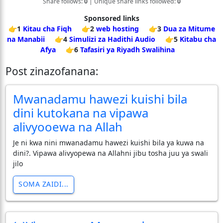
Share follows:
0
| Unique share links followed:
0
Sponsored links
👉1
Kitau cha Fiqh
👉2
web hosting
👉3
Dua za Mitume
na Manabii
👉4
Simulizi za Hadithi Audio
👉5
Kitabu cha
Afya
👉6
Tafasiri ya Riyadh Swalihina
Post zinazofanana:
Mwanadamu hawezi kuishi bila
dini kutokana na vipawa
alivyooewa na Allah
Je ni kwa nini mwanadamu hawezi kuishi bila ya kuwa na
dini?. Vipawa alivyopewa na Allahni jibu tosha juu ya swali
jilo
SOMA ZAIDI...