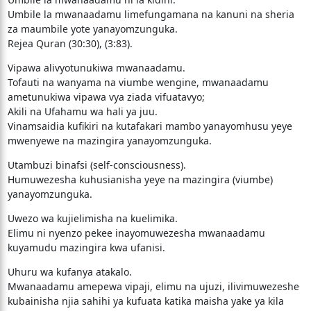
Umbile la mwanaadamu limefungamana na kanuni na sheria
za maumbile yote yanayomzunguka.
Rejea Quran (30:30), (3:83).
Vipawa alivyotunukiwa mwanaadamu.
Tofauti na wanyama na viumbe wengine, mwanaadamu
ametunukiwa vipawa vya ziada vifuatavyo;
Akili na Ufahamu wa hali ya juu.
Vinamsaidia kufikiri na kutafakari mambo yanayomhusu yeye
mwenyewe na mazingira yanayomzunguka.
Utambuzi binafsi (self-consciousness).
Humuwezesha kuhusianisha yeye na mazingira (viumbe)
yanayomzunguka.
Uwezo wa kujielimisha na kuelimika.
Elimu ni nyenzo pekee inayomuwezesha mwanaadamu
kuyamudu mazingira kwa ufanisi.
Uhuru wa kufanya atakalo.
Mwanaadamu amepewa vipaji, elimu na ujuzi, ilivimuwezeshe
kubainisha njia sahihi ya kufuata katika maisha yake ya kila