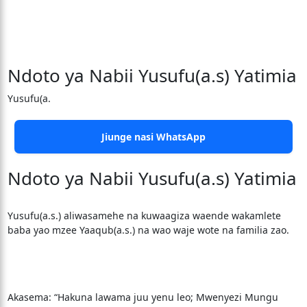
Ndoto ya Nabii Yusufu(a.s) Yatimia
Yusufu(a.
Jiunge nasi WhatsApp
Ndoto ya Nabii Yusufu(a.s) Yatimia
Yusufu(a.s.) aliwasamehe na kuwaagiza waende wakamlete
baba yao mzee Yaaqub(a.s.) na wao waje wote na familia zao.
Akasema: “Hakuna lawama juu yenu leo; Mwenyezi Mungu