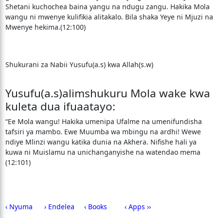
Shetani kuchochea baina yangu na ndugu zangu. Hakika Mola
wangu ni mwenye kulifikia alitakalo. Bila shaka Yeye ni Mjuzi na
Mwenye hekima.(12:100)
Shukurani za Nabii Yusufu(a.s) kwa Allah(s.w)
Yusufu(a.s)alimshukuru Mola wake kwa
kuleta dua ifuaatayo:
“Ee Mola wangu! Hakika umenipa Ufalme na umenifundisha
tafsiri ya mambo. Ewe Muumba wa mbingu na ardhi! Wewe
ndiye Mlinzi wangu katika dunia na Akhera. Nifishe hali ya
kuwa ni Muislamu na unichanganyishe na watendao mema
(12:101)
‹ Nyuma
› Endelea
‹ Books
‹ Apps ››