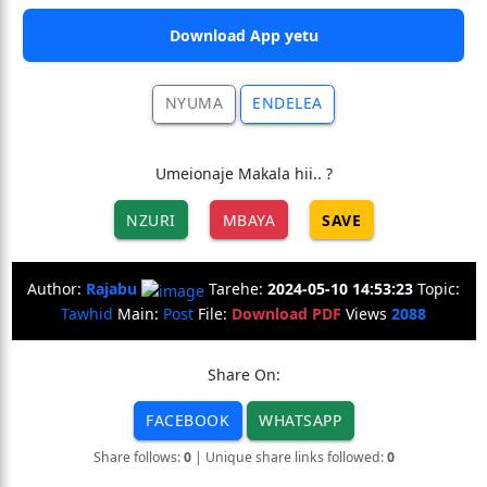
Download App yetu
NYUMA
ENDELEA
Umeionaje Makala hii.. ?
NZURI
MBAYA
SAVE
Author:
Rajabu
Tarehe:
2024-05-10 14:53:23
Topic:
Tawhid
Main:
Post
File:
Download PDF
Views
2088
Share On:
FACEBOOK
WHATSAPP
Share follows:
0
| Unique share links followed:
0