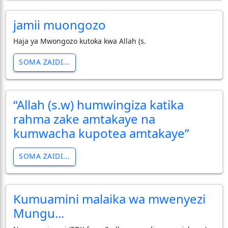
jamii muongozo
Haja ya Mwongozo kutoka kwa Allah (s.
SOMA ZAIDI...
“Allah (s.w) humwingiza katika
rahma zake amtakaye na
kumwacha kupotea amtakaye”
SOMA ZAIDI...
Kumuamini malaika wa mwenyezi
Mungu...