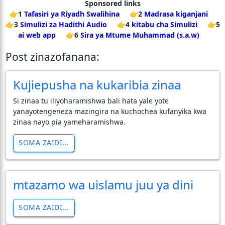
Sponsored links
👉1
Tafasiri ya Riyadh Swalihina
👉2
Madrasa kiganjani
👉3
Simulizi za Hadithi Audio
👉4
kitabu cha Simulizi
👉5
ai web app
👉6
Sira ya Mtume Muhammad (s.a.w)
Post zinazofanana:
Kujiepusha na kukaribia zinaa
Si zinaa tu iliyoharamishwa bali hata yale yote
yanayotengeneza mazingira na kuchochea kufanyika kwa
zinaa nayo pia yameharamishwa.
SOMA ZAIDI...
mtazamo wa uislamu juu ya dini
SOMA ZAIDI...