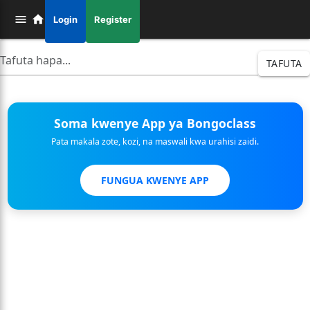
Login
Register
TAFUTA
Soma kwenye App ya Bongoclass
Pata makala zote, kozi, na maswali kwa urahisi zaidi.
FUNGUA KWENYE APP