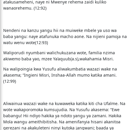
atakusameheni, naye ni Mwenye rehema zaidi kuliko
wanaorehemu. (12:92)
Nendeni na kanzu yangu hii na muiweke mbele ya uso wa
baba yangu: naye atafunuka macho aone. Na nijieni pamoja na
watu wenu wote(12:93)
Waliporudi nyumbani walichukuzana wote, familia nzima
akiwemo baba yao, mzee Ya’aquub(a.s),wakahamia Misri.
Na walipoingia kwa Yusufu aliwakumbatia wazazi wake na
akasema; “Ingieni Misri, Inshaa-Allah mumo katika amani.
(12:99)
Aliwainua wazazi wake na kuwaweka katika kiti cha Ufalme. Na
wote wakaporomoka kumsujudia. Na Yusufu akasema: “Ewe
babangu! Hii ndiyo hakika ya ndoto yangu ya zamani. Hakika
Mola wangu ameithibitisha. Na amenifanyia hisani akanitoa
gerezani na akakuleteni ninyi kutoka jangwani; baada ya