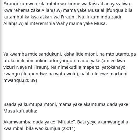
Firauni kumwua kila mtoto wa kiume wa Kiisrail anayezaliwa.
Kwa rehema zake Allah(s.w) mama yake Musa alijifungua bila
kutambulika kwa askari wa Firauni. Na ili kumlinda zaidi
Allah(s.w) alimteremshia Wahy mama yake Musa.
Ya kwamba mtie sandukuni, kisha litie mtoni, na mto utamtupa
ufukoni ili amchukue adui yangu na adui yake (amlee kwa
vizuri Naye ni Firaun). Na nimekutilia mapenzi yatokanayo
kwangu (ili upendwe na watu wote), na ili ulelewe machoni
mwangu.(20:39)
Baada ya kumtupa mtoni, mama yake akamtuma dada yake
Musa kufuatilia:
Akamwambia dada yake: “Mfuate”. Basi yeye akamwangalia
kwa mbali bila wao kumjua (28:11)