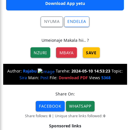
Download App yetu
NYUMA
ENDELEA
Umeionaje Makala hii.. ?
NZURI
MBAYA
SAVE
Author:
Rajabu
Tarehe:
2024-05-10 14:53:23
Topic:
Sira
Main:
Post
File:
Download PDF
Views
5368
Share On:
FACEBOOK
WHATSAPP
Share follows:
0
| Unique share links followed:
0
Sponsored links