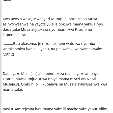
Kwa uwezo wake, Mwenyezi Mungu aliharamisha Musa
asinyonyeshwe na yeyote yule isipokuwa mama yake. Hivyo,
dada yake Musa alijitokeza nyumbani kwa Firauni na
kupendekeza:
“.........Basi akasema: Je nikuonesheni watu wa nyumba
watakaomlea kwa ajili yenu, na pia watakuwa wema kwake?
(28:12)
Dada yake Musa(a.s) alimpendekeza mama yake ambaye
Firauni hawakumjua kuwa ndiye mama mzazi wa Nabii
Musa(a.s). Ombi hilo lilikubaliwa na Musa(a.s)alirejeshwa kwa
mama yake:
Basi tukamrejesha kwa mama yake ili macho yake yaburudike,