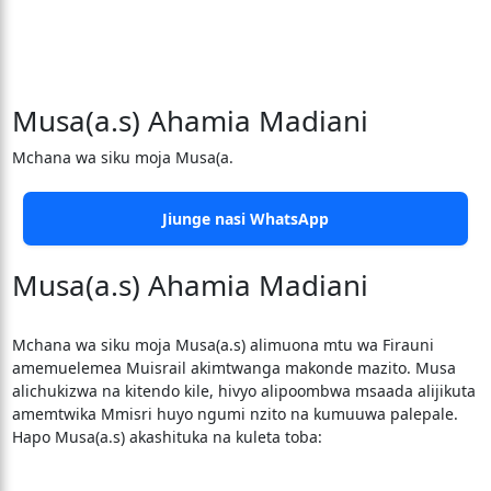
Musa(a.s) Ahamia Madiani
Mchana wa siku moja Musa(a.
Jiunge nasi WhatsApp
Musa(a.s) Ahamia Madiani
Mchana wa siku moja Musa(a.s) alimuona mtu wa Firauni
amemuelemea Muisrail akimtwanga makonde mazito. Musa
alichukizwa na kitendo kile, hivyo alipoombwa msaada alijikuta
amemtwika Mmisri huyo ngumi nzito na kumuuwa palepale.
Hapo Musa(a.s) akashituka na kuleta toba: