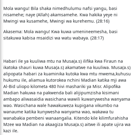
Mola wangu! Bila shaka nimedhulumu nafsi yangu, basi
nisamehe; naye (Allah) akamsamehe. Kwa hakika yeye ni
Mwingi wa kusamehe, Mwingi wa kurehemu. (28:16)
Akasema: Mola wangu! Kwa kuwa umenineemesha, basi
sitakuwa kabisa msaidizi wa watu wabaya. (28:17)
Habari ile ya kuuliwa mtu na Musa(a.s) ilifika kwa Firaun na
ikatoka shauri kuwa Musa(a.s) akamatwe na kuuliwa. Musa(a.s)
alipopata habari za kuaminika kutoka kwa mtu mwema,kuhusu
hukumu ile, aliamua kutorokea nchini Madian katika mji awa
Al-Bid uliopo kilometa 480 hivi mashariki ya Misr. Alipofika
Madian hakuwa na pakwenda bali alijipumzisha kisimani
ambapo aliwasaidia wasichana wawili kuwanywesha wanyama
wao. Wasichana wale hawakuweza kupigana vikumbo na
wanaume katika kunywesha wanyama wao, wakawa tu
wanabakia pembeni wanaangalia. Kitendo kile kilimfurahisha
Mzee wa Madian na akaagiza Musa(a.s) aitwe ili apate ujira wa
kazi ile.