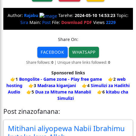
Author:
Rajabu
Tarehe:
2024-05-10 14:53:23
Topic:
Sira
Main:
Post
File:
Download PDF
Views
2229
Share On:
FACEBOOK
WHATSAPP
Share follows:
0
| Unique share links followed:
0
Sponsored links
👉1
Bongolite - Game zone - Play free game
👉2
web
hosting
👉3
Madrasa kiganjani
👉4
Simulizi za Hadithi
Audio
👉5
Dua za Mitume na Manabii
👉6
kitabu cha
Simulizi
Post zinazofanana:
Mitihani aliyopewa Nabii Ibrahimu