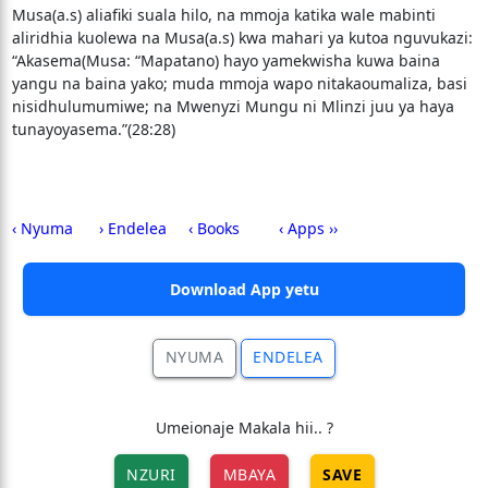
Musa(a.s) aliafiki suala hilo, na mmoja katika wale mabinti
aliridhia kuolewa na Musa(a.s) kwa mahari ya kutoa nguvukazi:
“Akasema(Musa: “Mapatano) hayo yamekwisha kuwa baina
yangu na baina yako; muda mmoja wapo nitakaoumaliza, basi
nisidhulumumiwe; na Mwenyzi Mungu ni Mlinzi juu ya haya
tunayoyasema.”(28:28)
‹ Nyuma
› Endelea
‹ Books
‹ Apps ››
Download App yetu
NYUMA
ENDELEA
Umeionaje Makala hii.. ?
NZURI
MBAYA
SAVE