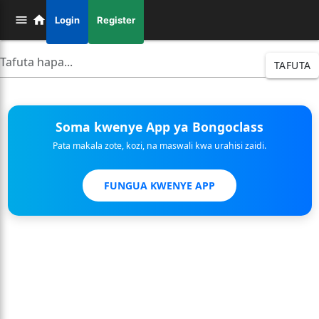
Login
Register
TAFUTA
Soma kwenye App ya Bongoclass
Pata makala zote, kozi, na maswali kwa urahisi zaidi.
FUNGUA KWENYE APP