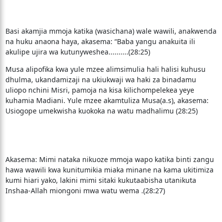
Basi akamjia mmoja katika (wasichana) wale wawili, anakwenda
na huku anaona haya, akasema: “Baba yangu anakuita ili
akulipe ujira wa kutunyweshea..........(28:25)
Musa alipofika kwa yule mzee alimsimulia hali halisi kuhusu
dhulma, ukandamizaji na ukiukwaji wa haki za binadamu
uliopo nchini Misri, pamoja na kisa kilichompelekea yeye
kuhamia Madiani. Yule mzee akamtuliza Musa(a.s), akasema:
Usiogope umekwisha kuokoka na watu madhalimu (28:25)
Akasema: Mimi nataka nikuoze mmoja wapo katika binti zangu
hawa wawili kwa kunitumikia miaka minane na kama ukitimiza
kumi hiari yako, lakini mimi sitaki kukutaabisha utanikuta
Inshaa-Allah miongoni mwa watu wema .(28:27)