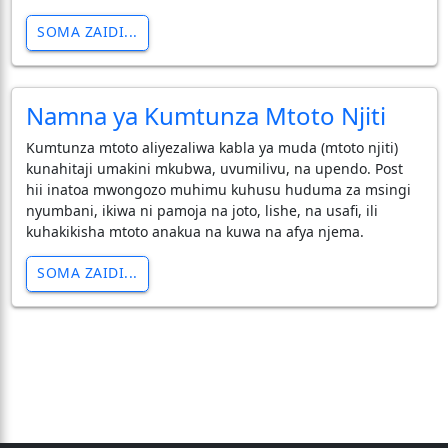
SOMA ZAIDI...
Namna ya Kumtunza Mtoto Njiti
​Kumtunza mtoto aliyezaliwa kabla ya muda (mtoto njiti)
kunahitaji umakini mkubwa, uvumilivu, na upendo. Post
hii inatoa mwongozo muhimu kuhusu huduma za msingi
nyumbani, ikiwa ni pamoja na joto, lishe, na usafi, ili
kuhakikisha mtoto anakua na kuwa na afya njema.
SOMA ZAIDI...