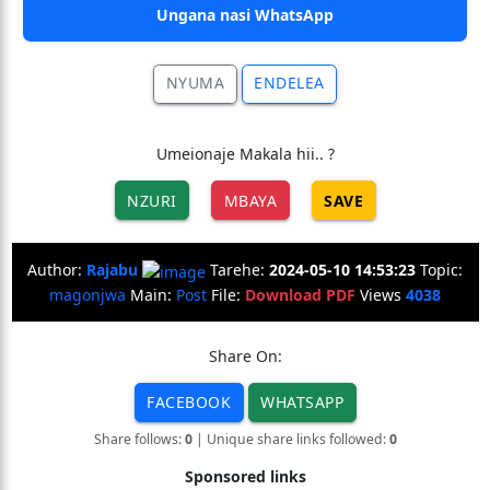
Ungana nasi WhatsApp
NYUMA
ENDELEA
Umeionaje Makala hii.. ?
NZURI
MBAYA
SAVE
Author:
Rajabu
Tarehe:
2024-05-10 14:53:23
Topic:
magonjwa
Main:
Post
File:
Download PDF
Views
4038
Share On:
FACEBOOK
WHATSAPP
Share follows:
0
| Unique share links followed:
0
Sponsored links