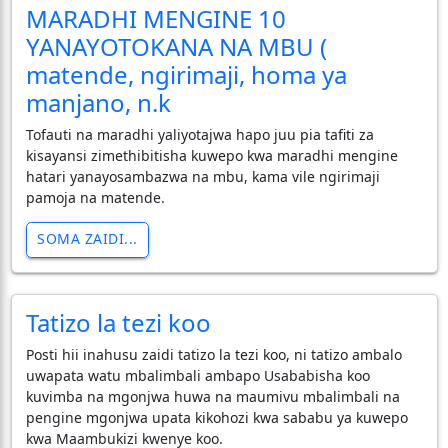
MARADHI MENGINE 10
YANAYOTOKANA NA MBU (
matende, ngirimaji, homa ya
manjano, n.k
Tofauti na maradhi yaliyotajwa hapo juu pia tafiti za
kisayansi zimethibitisha kuwepo kwa maradhi mengine
hatari yanayosambazwa na mbu, kama vile ngirimaji
pamoja na matende.
SOMA ZAIDI...
Tatizo la tezi koo
Posti hii inahusu zaidi tatizo la tezi koo, ni tatizo ambalo
uwapata watu mbalimbali ambapo Usababisha koo
kuvimba na mgonjwa huwa na maumivu mbalimbali na
pengine mgonjwa upata kikohozi kwa sababu ya kuwepo
kwa Maambukizi kwenye koo.