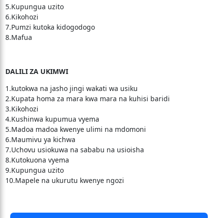
5.Kupungua uzito
6.Kikohozi
7.Pumzi kutoka kidogodogo
8.Mafua
DALILI ZA UKIMWI
1.kutokwa na jasho jingi wakati wa usiku
2.Kupata homa za mara kwa mara na kuhisi baridi
3.Kikohozi
4.Kushinwa kupumua vyema
5.Madoa madoa kwenye ulimi na mdomoni
6.Maumivu ya kichwa
7.Uchovu usiokuwa na sababu na usioisha
8.Kutokuona vyema
9.Kupungua uzito
10.Mapele na ukurutu kwenye ngozi