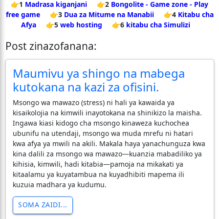
👉1
Madrasa kiganjani
👉2
Bongolite - Game zone - Play
free game
👉3
Dua za Mitume na Manabii
👉4
Kitabu cha
Afya
👉5
web hosting
👉6
kitabu cha Simulizi
Post zinazofanana:
Maumivu ya shingo na mabega
kutokana na kazi za ofisini.
Msongo wa mawazo (stress) ni hali ya kawaida ya
kisaikolojia na kimwili inayotokana na shinikizo la maisha.
Ingawa kiasi kidogo cha msongo kinaweza kuchochea
ubunifu na utendaji, msongo wa muda mrefu ni hatari
kwa afya ya mwili na akili. Makala haya yanachunguza kwa
kina dalili za msongo wa mawazo—kuanzia mabadiliko ya
kihisia, kimwili, hadi kitabia—pamoja na mikakati ya
kitaalamu ya kuyatambua na kuyadhibiti mapema ili
kuzuia madhara ya kudumu.
SOMA ZAIDI...