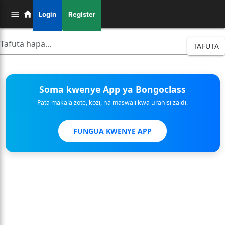
Login
Register
TAFUTA
Soma kwenye App ya Bongoclass
Pata makala zote, kozi, na maswali kwa urahisi zaidi.
FUNGUA KWENYE APP