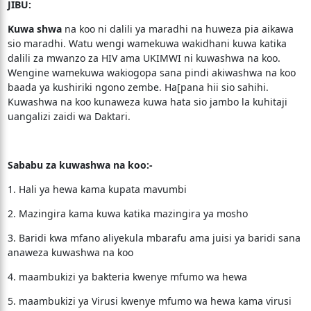
JIBU:
Kuwa shwa
na koo ni dalili ya maradhi na huweza pia aikawa
sio maradhi. Watu wengi wamekuwa wakidhani kuwa katika
dalili za mwanzo za HIV ama UKIMWI ni kuwashwa na koo.
Wengine wamekuwa wakiogopa sana pindi akiwashwa na koo
baada ya kushiriki ngono zembe. Ha[pana hii sio sahihi.
Kuwashwa na koo kunaweza kuwa hata sio jambo la kuhitaji
uangalizi zaidi wa Daktari.
Sababu za kuwashwa na koo:-
1. Hali ya hewa kama kupata mavumbi
2. Mazingira kama kuwa katika mazingira ya mosho
3. Baridi kwa mfano aliyekula mbarafu ama juisi ya baridi sana
anaweza kuwashwa na koo
4. maambukizi ya bakteria kwenye mfumo wa hewa
5. maambukizi ya Virusi kwenye mfumo wa hewa kama virusi