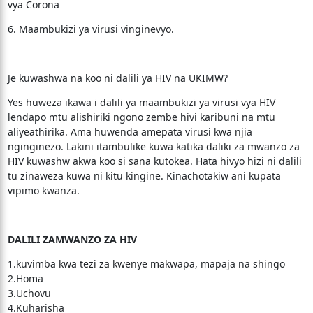
vya Corona
6. Maambukizi ya virusi vinginevyo.
Je kuwashwa na koo ni dalili ya HIV na UKIMW?
Yes huweza ikawa i dalili ya maambukizi ya virusi vya HIV
lendapo mtu alishiriki ngono zembe hivi karibuni na mtu
aliyeathirika. Ama huwenda amepata virusi kwa njia
nginginezo. Lakini itambulike kuwa katika daliki za mwanzo za
HIV kuwashw akwa koo si sana kutokea. Hata hivyo hizi ni dalili
tu zinaweza kuwa ni kitu kingine. Kinachotakiw ani kupata
vipimo kwanza.
DALILI ZAMWANZO ZA HIV
1.kuvimba kwa tezi za kwenye makwapa, mapaja na shingo
2.Homa
3.Uchovu
4.Kuharisha