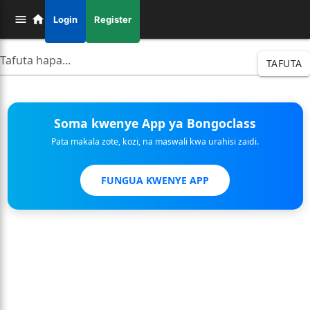
Login
Register
TAFUTA
Soma kwenye App ya Bongoclass
Pata makala zote, kozi, na maswali kwa urahisi zaidi.
FUNGUA KWENYE APP