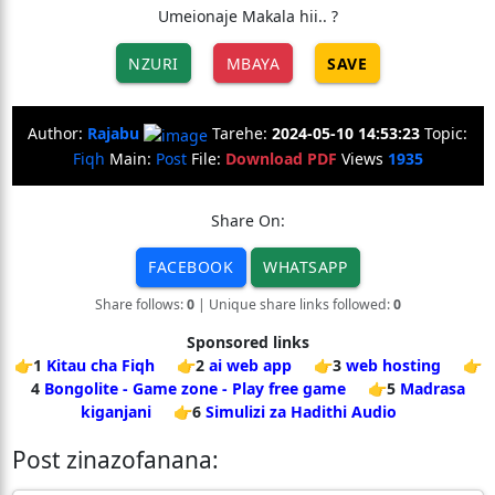
Umeionaje Makala hii.. ?
NZURI
MBAYA
SAVE
Author:
Rajabu
Tarehe:
2024-05-10 14:53:23
Topic:
Fiqh
Main:
Post
File:
Download PDF
Views
1935
Share On:
FACEBOOK
WHATSAPP
Share follows:
0
| Unique share links followed:
0
Sponsored links
👉1
Kitau cha Fiqh
👉2
ai web app
👉3
web hosting
👉
4
Bongolite - Game zone - Play free game
👉5
Madrasa
kiganjani
👉6
Simulizi za Hadithi Audio
Post zinazofanana: