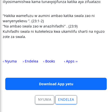
iliyosimamishwa kama tunavyojifunza katika aya zifuatazo:
“Hakika wamefuzu w aumini ambao katika swala zao ni
wanyenyekevu ”. (23:1-2)
“Na ambao swala zao w anazihifadhi” . (23:9)
Kuhifadhi swala ni kutekeleza kwa ukamilifu sharti na nguzo
zote za swala.
‹ Nyuma
› Endelea
‹ Books
‹ Apps ››
Download App yetu
NYUMA
ENDELEA