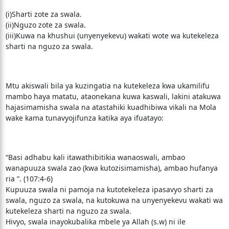
(i)Sharti zote za swala.
(ii)Nguzo zote za swala.
(iii)Kuwa na khushui (unyenyekevu) wakati wote wa kutekeleza
sharti na nguzo za swala.
Mtu akiswali bila ya kuzingatia na kutekeleza kwa ukamilifu
mambo haya matatu, ataonekana kuwa kaswali, lakini atakuwa
hajasimamisha swala na atastahiki kuadhibiwa vikali na Mola
wake kama tunavyojifunza katika aya ifuatayo:
“Basi adhabu kali itawathibitikia wanaoswali, ambao
wanapuuza swala zao (kwa kutozisimamisha), ambao hufanya
ria ”. (107:4-6)
Kupuuza swala ni pamoja na kutotekeleza ipasavyo sharti za
swala, nguzo za swala, na kutokuwa na unyenyekevu wakati wa
kutekeleza sharti na nguzo za swala.
Hivyo, swala inayokubalika mbele ya Allah (s.w) ni ile