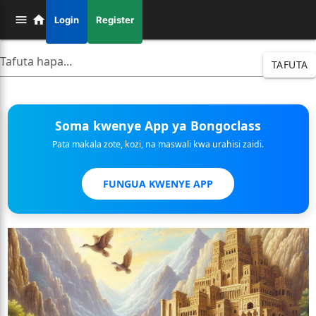
Login
Register
TAFUTA
Soma kwenye App ya Bongoclass
Pata makala zote, kozi, na maswali kwa urahisi zaidi.
FUNGUA KWENYE APP