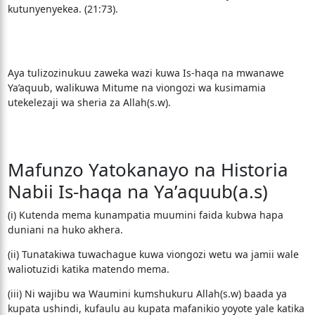
kutunyenyekea. (21:73).
Aya tulizozinukuu zaweka wazi kuwa Is-haqa na mwanawe
Ya’aquub, walikuwa Mitume na viongozi wa kusimamia
utekelezaji wa sheria za Allah(s.w).
Mafunzo Yatokanayo na Historia
Nabii Is-haqa na Ya’aquub(a.s)
(i) Kutenda mema kunampatia muumini faida kubwa hapa
duniani na huko akhera.
(ii) Tunatakiwa tuwachague kuwa viongozi wetu wa jamii wale
waliotuzidi katika matendo mema.
(iii) Ni wajibu wa Waumini kumshukuru Allah(s.w) baada ya
kupata ushindi, kufaulu au kupata mafanikio yoyote yale katika