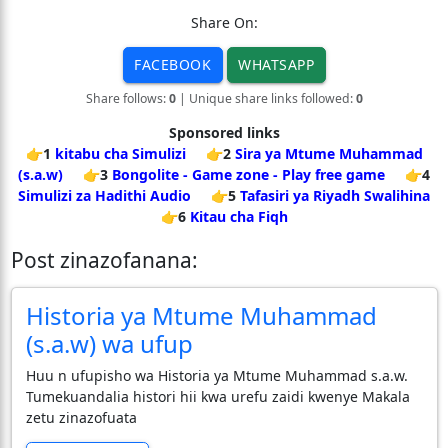
Share On:
FACEBOOK
WHATSAPP
Share follows:
0
| Unique share links followed:
0
Sponsored links
👉1
kitabu cha Simulizi
👉2
Sira ya Mtume Muhammad
(s.a.w)
👉3
Bongolite - Game zone - Play free game
👉4
Simulizi za Hadithi Audio
👉5
Tafasiri ya Riyadh Swalihina
👉6
Kitau cha Fiqh
Post zinazofanana:
Historia ya Mtume Muhammad
(s.a.w) wa ufup
Huu n ufupisho wa Historia ya Mtume Muhammad s.a.w.
Tumekuandalia histori hii kwa urefu zaidi kwenye Makala
zetu zinazofuata