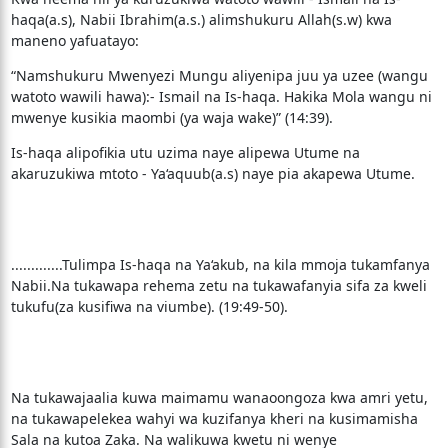
haqa(a.s), Nabii Ibrahim(a.s.) alimshukuru Allah(s.w) kwa
maneno yafuatayo:
“Namshukuru Mwenyezi Mungu aliyenipa juu ya uzee (wangu
watoto wawili hawa):- Ismail na Is-haqa. Hakika Mola wangu ni
mwenye kusikia maombi (ya waja wake)” (14:39).
Is-haqa alipofikia utu uzima naye alipewa Utume na
akaruzukiwa mtoto - Ya‘aquub(a.s) naye pia akapewa Utume.
.............Tulimpa Is-haqa na Ya‘akub, na kila mmoja tukamfanya
Nabii.Na tukawapa rehema zetu na tukawafanyia sifa za kweli
tukufu(za kusifiwa na viumbe). (19:49-50).
Na tukawajaalia kuwa maimamu wanaoongoza kwa amri yetu,
na tukawapelekea wahyi wa kuzifanya kheri na kusimamisha
Sala na kutoa Zaka. Na walikuwa kwetu ni wenye