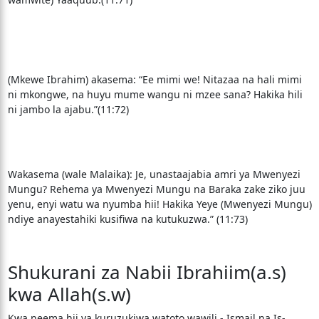
(Mkewe Ibrahim) akasema: “Ee mimi we! Nitazaa na hali mimi
ni mkongwe, na huyu mume wangu ni mzee sana? Hakika hili
ni jambo la ajabu.”(11:72)
Wakasema (wale Malaika): Je, unastaajabia amri ya Mwenyezi
Mungu? Rehema ya Mwenyezi Mungu na Baraka zake ziko juu
yenu, enyi watu wa nyumba hii! Hakika Yeye (Mwenyezi Mungu)
ndiye anayestahiki kusifiwa na kutukuzwa.” (11:73)
Shukurani za Nabii Ibrahiim(a.s)
kwa Allah(s.w)
Kwa neema hii ya kuruzukiwa watoto wawili - Ismail na Is-