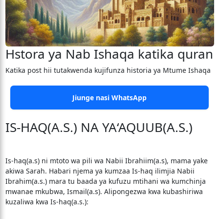
Hstora ya Nab Ishaqa katika quran
Katika post hii tutakwenda kujifunza historia ya Mtume Ishaqa
Jiunge nasi WhatsApp
IS-HAQ(A.S.) NA YA‘AQUUB(A.S.)
Is-haq(a.s) ni mtoto wa pili wa Nabii Ibrahiim(a.s), mama yake
akiwa Sarah. Habari njema ya kumzaa Is-haq ilimjia Nabii
Ibrahim(a.s.) mara tu baada ya kufuzu mtihani wa kumchinja
mwanae mkubwa, Ismail(a.s). Alipongezwa kwa kubashiriwa
kuzaliwa kwa Is-haq(a.s.):