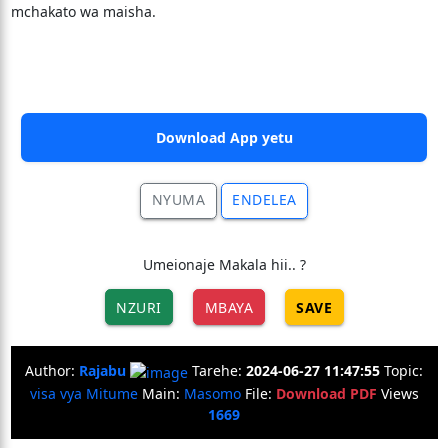
mchakato wa maisha.
Download App yetu
NYUMA
ENDELEA
Umeionaje Makala hii.. ?
NZURI
MBAYA
SAVE
Author:
Rajabu
Tarehe:
2024-06-27 11:47:55
Topic:
visa vya Mitume
Main:
Masomo
File:
Download PDF
Views
1669