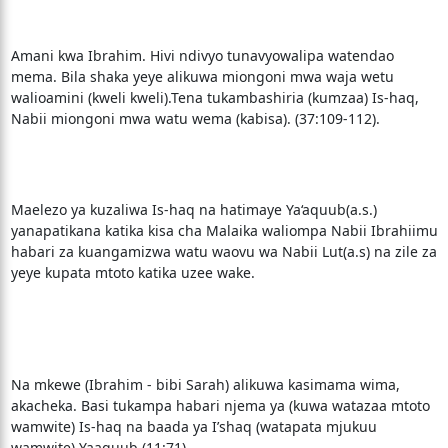
Amani kwa Ibrahim. Hivi ndivyo tunavyowalipa watendao
mema. Bila shaka yeye alikuwa miongoni mwa waja wetu
walioamini (kweli kweli).Tena tukambashiria (kumzaa) Is-haq,
Nabii miongoni mwa watu wema (kabisa). (37:109-112).
Maelezo ya kuzaliwa Is-haq na hatimaye Ya‘aquub(a.s.)
yanapatikana katika kisa cha Malaika waliompa Nabii Ibrahiimu
habari za kuangamizwa watu waovu wa Nabii Lut(a.s) na zile za
yeye kupata mtoto katika uzee wake.
Na mkewe (Ibrahim - bibi Sarah) alikuwa kasimama wima,
akacheka. Basi tukampa habari njema ya (kuwa watazaa mtoto
wamwite) Is-haq na baada ya I’shaq (watapata mjukuu
wamwite) Yaaquub.(11:71)