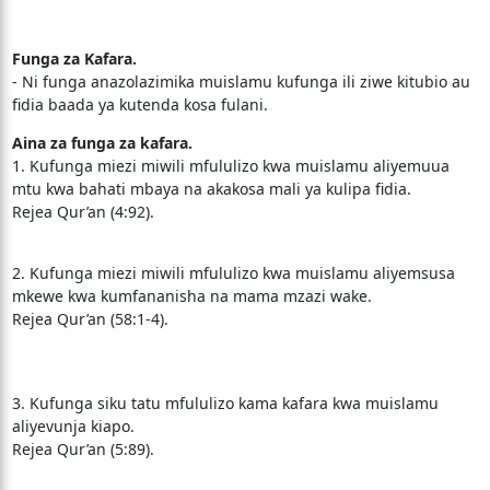
Funga za Kafara.
- Ni funga anazolazimika muislamu kufunga ili ziwe kitubio au
fidia baada ya kutenda kosa fulani.
Aina za funga za kafara.
1. Kufunga miezi miwili mfululizo kwa muislamu aliyemuua
mtu kwa bahati mbaya na akakosa mali ya kulipa fidia.
Rejea Qur’an (4:92).
2. Kufunga miezi miwili mfululizo kwa muislamu aliyemsusa
mkewe kwa kumfananisha na mama mzazi wake.
Rejea Qur’an (58:1-4).
3. Kufunga siku tatu mfululizo kama kafara kwa muislamu
aliyevunja kiapo.
Rejea Qur’an (5:89).