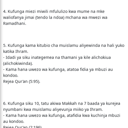
4. Kufunga miezi miwili mfululizo kwa mume na mke
waliofanya jimai (tendo la ndoa) mchana wa mwezi wa
Ramadhani.
5. Kufunga kama kitubio cha muislamu aliyewinda na hali yuko
katika Ihram.
- Idadi ya siku inategemea na thamani ya kile alichokiua
(alichokiwinda).
- Kama hana uwezo wa kufunga, atatoa fidia ya mbuzi au
kondoo.
Rejea Qur’an (5:95).
6. Kufunga siku 10, tatu akiwa Makkah na 7 baada ya kurejea
nyumbani kwa muislamu aliyevunja miiko ya Ihram.
- Kama hana uwezo wa kufunga, atafidia kwa kuchinja mbuzi
au kondoo.
Rejea Qur’an (2:196).