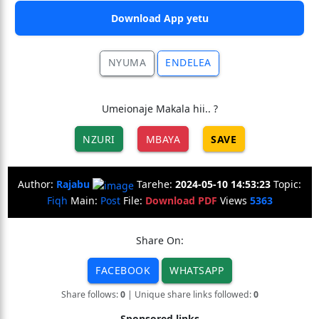
Download App yetu
NYUMA
ENDELEA
Umeionaje Makala hii.. ?
NZURI
MBAYA
SAVE
Author:
Rajabu
Tarehe:
2024-05-10 14:53:23
Topic:
Fiqh
Main:
Post
File:
Download PDF
Views
5363
Share On:
FACEBOOK
WHATSAPP
Share follows:
0
| Unique share links followed:
0
Sponsored links