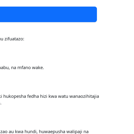
u zifuatazo:
habu, na mfano wake.
nki hukopesha fedha hizi kwa watu wanaozihitajia
.
 zao au kwa hundi, huwaepusha walipaji na