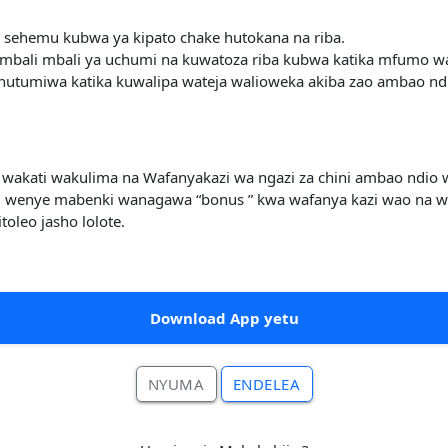
) sehemu kubwa ya kipato chake hutokana na riba.
mbali mbali ya uchumi na kuwatoza riba kubwa katika mfumo w
hutumiwa katika kuwalipa wateja walioweka akiba zao ambao ndio
 wakati wakulima na Wafanyakazi wa ngazi za chini ambao ndio 
bora, wenye mabenki wanagawa “bonus ” kwa wafanya kazi wao n
oleo jasho lolote.
Download App yetu
NYUMA
ENDELEA