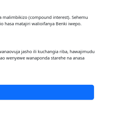
a malimbikizo (compound interest). Sehemu
 hasa matajiri walioifanya Benki iwepo.
wanaovuja jasho ili kuchangia riba, hawajimudu
a wao wenyewe wanaponda starehe na anasa