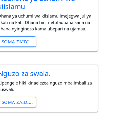
kiislamu
Dhana ya uchumi wa kiislamu imejegwa jui ya
ukati na kati. Dhana hii imetofautiana sana na
dhana nyinginezo kama ubepari na ujamaa.
SOMA ZAIDI...
Nguzo za swala.
Kipengele hiki kinaelezea nguzo mbalimbali za
kuswali.
SOMA ZAIDI...