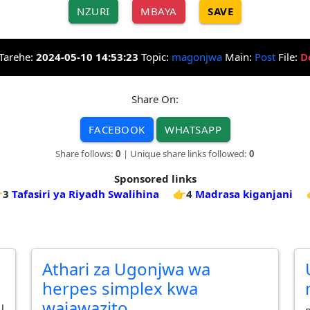
NZURI
MBAYA
SAVE
Tarehe:
2024-05-10 14:53:23
Topic:
magonjwa
Main:
Post
File:
D
Share On:
FACEBOOK
WHATSAPP
Share follows:
0
| Unique share links followed:
0
Sponsored links
3
Tafasiri ya Riyadh Swalihina
👉4
Madrasa kiganjani
Athari za Ugonjwa wa
herpes simplex kwa
wajawazito
U