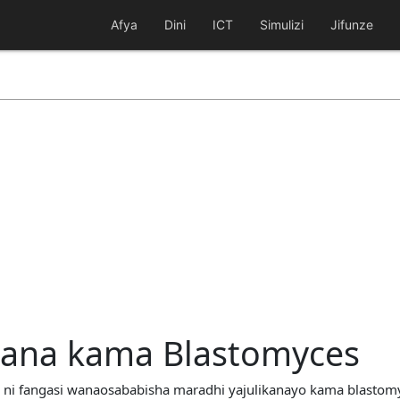
Afya
Dini
ICT
Simulizi
Jifunze
kana kama Blastomyces
 ni fangasi wanaosababisha maradhi yajulikanayo kama blastomy