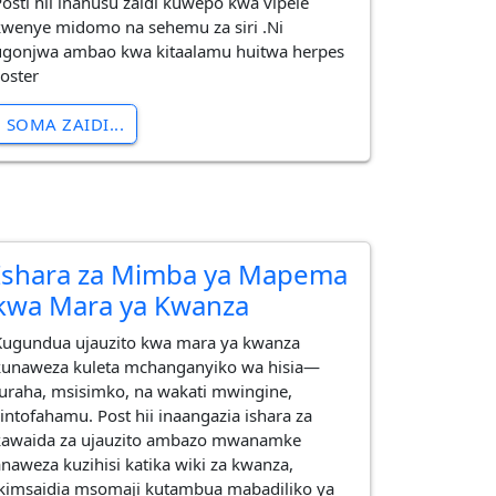
Posti hii inahusu zaidi kuwepo kwa vipele
kwenye midomo na sehemu za siri .Ni
ugonjwa ambao kwa kitaalamu huitwa herpes
zoster
SOMA ZAIDI...
Ishara za Mimba ya Mapema
kwa Mara ya Kwanza
​Kugundua ujauzito kwa mara ya kwanza
kunaweza kuleta mchanganyiko wa hisia—
furaha, msisimko, na wakati mwingine,
sintofahamu. Post hii inaangazia ishara za
kawaida za ujauzito ambazo mwanamke
anaweza kuzihisi katika wiki za kwanza,
ikimsaidia msomaji kutambua mabadiliko ya