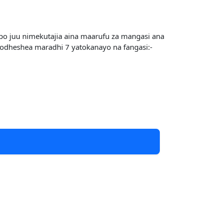
po juu nimekutajia aina maarufu za mangasi ana
rodheshea maradhi 7 yatokanayo na fangasi:-