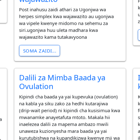
Post inahusu zaidi athari za Ugonjwa wa
herpes simplex kwa wajawazito au ugonjwa
wa vipele kwenye midomo na sehemu za
siri.ugonjwa huu uleta madhara kwa
wajawazito kama tutakavyoona
SOMA ZAIDI...
Dalili za Mimba Baada ya
Ovulation
Kipindi cha baada ya yai kupevuka (ovulation)
na kabla ya siku zako za hedhi kutarajiwa
(drip-wait period) ni kipindi cha kusisimua kwa
mwanamke anayetafuta mtoto. Makala hii
a
inaelezea dalili za mapema ambazo mwili
e
unaweza kuzionyesha mara baada ya yai
kurutubishwa na kupandikizwa kwenye mji wa
a