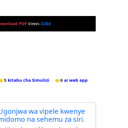
ownload PDF
Views
2204
👉5
kitabu cha Simulizi
👉6
ai web app
Ugonjwa wa vipele kwenye
midomo na sehemu za siri.