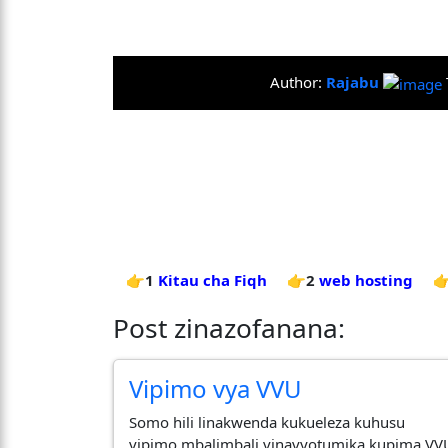
Author:
Rajabu
👉1
Kitau cha Fiqh
👉2
web hosting

Post zinazofanana:
Vipimo vya VVU
Somo hili linakwenda kukueleza kuhusu
vipimo mbalimbali vinavyotumika kupima VV