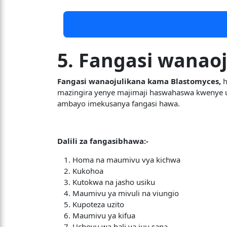
5. Fangasi wanao
Fangasi wanaojulikana kama Blastomyces,
h
mazingira yenye majimaji haswahaswa kwenye 
ambayo imekusanya fangasi hawa.
Dalili za fangasibhawa:-
Homa na maumivu vya kichwa
Kukohoa
Kutokwa na jasho usiku
Maumivu ya mivuli na viungio
Kupoteza uzito
Maumivu ya kifua
Uchovu wa hali ya juu sana