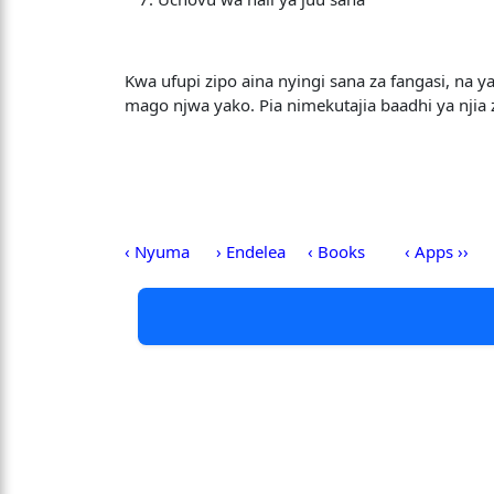
Kwa ufupi zipo aina nyingi sana za fangasi, na
mago njwa yako. Pia nimekutajia baadhi ya nji
‹ Nyuma
› Endelea
‹ Books
‹ Apps ››