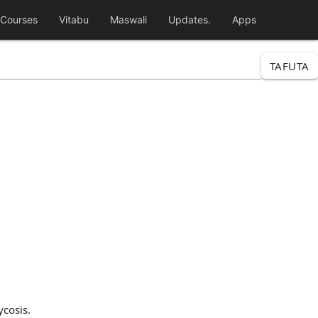
Courses
Vitabu
Maswali
Updates.
Apps
TAFUTA
cosis.