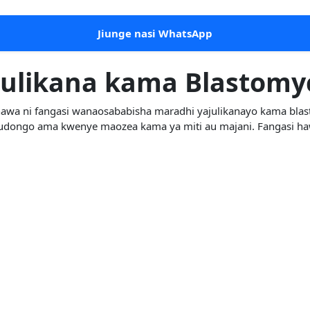
Jiunge nasi WhatsApp
julikana kama Blastomy
awa ni fangasi wanaosababisha maradhi yajulikanayo kama bla
udongo ama kwenye maozea kama ya miti au majani. Fangasi h