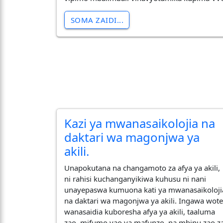
SOMA ZAIDI...
Kazi ya mwanasaikolojia na
daktari wa magonjwa ya
akili.
Unapokutana na changamoto za afya ya akili,
ni rahisi kuchanganyikiwa kuhusu ni nani
unayepaswa kumuona kati ya mwanasaikoloji
na daktari wa magonjwa ya akili. Ingawa wot
wanasaidia kuboresha afya ya akili, taaluma
zao, mifumo yao ya mafunzo, na mbinu zao z