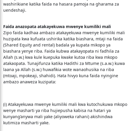
washirikiane katika faida na hasara pamoja na gharama za
uendeshaji.
Faida anazopata atakayekuwa mwenye kumiliki mali
Zipo faida kadhaa ambazo atakayekuwa mwenye kumiliki mali
huzipata kwa kufuata ushirika katika biashara, mtaji na faida
(Shared Equity and rental) badala ya kupata mikopo ya
biashara yenye riba. Faida kubwa atakayopata ni fadhila za
Allah (s.w.) kwa kule kuepuka kwake kutoa riba kwa mkopo
atakaopata. Tunajifunza katika Hadithi za Mtume (s.a.w.) kuwa
laana ya Allah (s.w.) huwafikia wote wanaohusika na riba
(mtoaji, mpokeaji, shahidi). Hata hivyo kuna faida nyingine
ambazo anaweza kuzipata:
(i) Atakayekuwa mwenye kumiliki mali kwa kutochukuwa mkopo
wenye masharti ya riba hujiepusha kabisa na hatari ya
kunyang’anywa mali yake (aliyoweka rahani) akishindwa
kutimiza masharti yake.