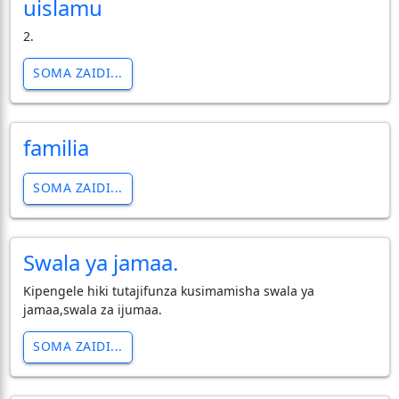
uislamu
2.
SOMA ZAIDI...
familia
SOMA ZAIDI...
Swala ya jamaa.
Kipengele hiki tutajifunza kusimamisha swala ya
jamaa,swala za ijumaa.
SOMA ZAIDI...