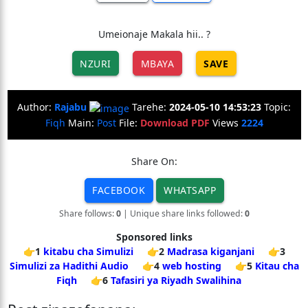
Umeionaje Makala hii.. ?
NZURI
MBAYA
SAVE
Author:
Rajabu
Tarehe:
2024-05-10 14:53:23
Topic:
Fiqh
Main:
Post
File:
Download PDF
Views
2224
Share On:
FACEBOOK
WHATSAPP
Share follows:
0
| Unique share links followed:
0
Sponsored links
👉1
kitabu cha Simulizi
👉2
Madrasa kiganjani
👉3
Simulizi za Hadithi Audio
👉4
web hosting
👉5
Kitau cha
Fiqh
👉6
Tafasiri ya Riyadh Swalihina