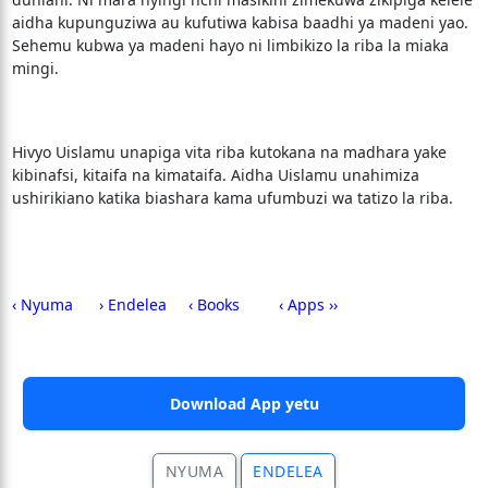
aidha kupunguziwa au kufutiwa kabisa baadhi ya madeni yao.
Sehemu kubwa ya madeni hayo ni limbikizo la riba la miaka
mingi.
Hivyo Uislamu unapiga vita riba kutokana na madhara yake
kibinafsi, kitaifa na kimataifa. Aidha Uislamu unahimiza
ushirikiano katika biashara kama ufumbuzi wa tatizo la riba.
‹ Nyuma
› Endelea
‹ Books
‹ Apps ››
Download App yetu
NYUMA
ENDELEA