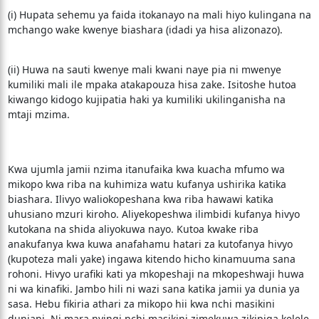
(i) Hupata sehemu ya faida itokanayo na mali hiyo kulingana na
mchango wake kwenye biashara (idadi ya hisa alizonazo).
(ii) Huwa na sauti kwenye mali kwani naye pia ni mwenye
kumiliki mali ile mpaka atakapouza hisa zake. Isitoshe hutoa
kiwango kidogo kujipatia haki ya kumiliki ukilinganisha na
mtaji mzima.
Kwa ujumla jamii nzima itanufaika kwa kuacha mfumo wa
mikopo kwa riba na kuhimiza watu kufanya ushirika katika
biashara. Ilivyo waliokopeshana kwa riba hawawi katika
uhusiano mzuri kiroho. Aliyekopeshwa ilimbidi kufanya hivyo
kutokana na shida aliyokuwa nayo. Kutoa kwake riba
anakufanya kwa kuwa anafahamu hatari za kutofanya hivyo
(kupoteza mali yake) ingawa kitendo hicho kinamuuma sana
rohoni. Hivyo urafiki kati ya mkopeshaji na mkopeshwaji huwa
ni wa kinafiki. Jambo hili ni wazi sana katika jamii ya dunia ya
sasa. Hebu fikiria athari za mikopo hii kwa nchi masikini
duniani. Ni mara nyingi nchi masikini zimekuwa zikipiga kelele