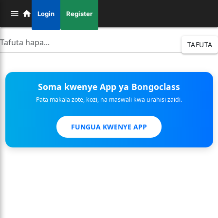
Login
Register
TAFUTA
Soma kwenye App ya Bongoclass
Pata makala zote, kozi, na maswali kwa urahisi zaidi.
FUNGUA KWENYE APP