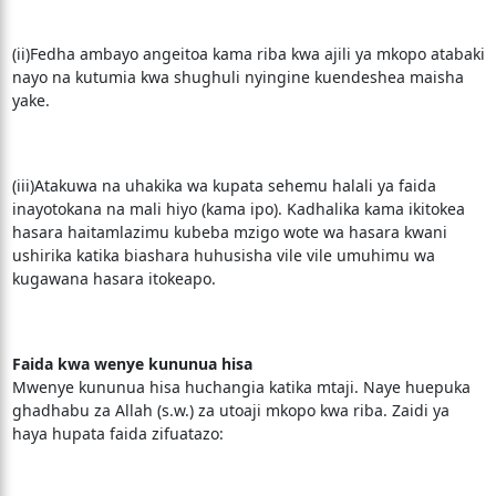
(ii)Fedha ambayo angeitoa kama riba kwa ajili ya mkopo atabaki
nayo na kutumia kwa shughuli nyingine kuendeshea maisha
yake.
(iii)Atakuwa na uhakika wa kupata sehemu halali ya faida
inayotokana na mali hiyo (kama ipo). Kadhalika kama ikitokea
hasara haitamlazimu kubeba mzigo wote wa hasara kwani
ushirika katika biashara huhusisha vile vile umuhimu wa
kugawana hasara itokeapo.
Faida kwa wenye kununua hisa
Mwenye kununua hisa huchangia katika mtaji. Naye huepuka
ghadhabu za Allah (s.w.) za utoaji mkopo kwa riba. Zaidi ya
haya hupata faida zifuatazo: