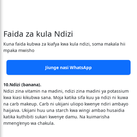
Faida za kula Ndizi
Kuna faida kubwa za kiafya kwa kula ndizi, soma makala hii
mpaka mwisho
Jiunge nasi WhatsApp
10.Ndizi (banana).
Ndizi zina vitamin na madini, ndizi zina madini ya potassium
kwa kiasi kikubwa sana. Moja katika sifa kuu ya ndizi ni kuwa
na carb makeup. Carb ni ukijani uliopo kwenye ndiri ambayo
haijaiva. Ukijani huu una starch kwa wingi ambao husaidia
katika kuthibiti sukari kwenye damu. Na kuimarisha
mmeng’enyo wa chakula.