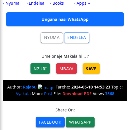
‹ Nyuma
› Endelea
‹ Books
‹ Apps ››
Ungana nasi WhatsApp
NYUMA
ENDELEA
Umeionaje Makala hii.. ?
NZURI
MBAYA
SAVE
Author:
Rajabu
Tarehe:
2024-05-10 14:53:23
Topic:
Vyakula
Main:
Post
File:
Download PDF
Views
3568
Share On:
FACEBOOK
WHATSAPP