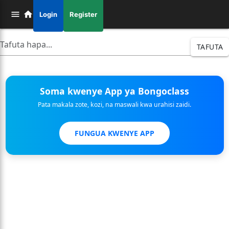
Login
Register
TAFUTA
Soma kwenye App ya Bongoclass
Pata makala zote, kozi, na maswali kwa urahisi zaidi.
FUNGUA KWENYE APP