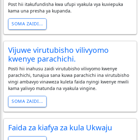
Post hii itakufundisha kwa ufupi vyakula vya kuviepuka
kama una presha ya kupanda.
SOMA ZAIDI...
Vijuwe virutubisho vilivyomo
kwenye parachichi.
Posti hii inahusu zaidi virutubisho vilivyomo kwenye
parachichi, tunajua sana kuwa parachichi ina virutubisho
vingi ambavyo vinaweza kuleta faida nyingi kwenye mwili
kama yalivyo matunda na vyakula vingine.
SOMA ZAIDI...
Faida za kiafya za kula Ukwaju