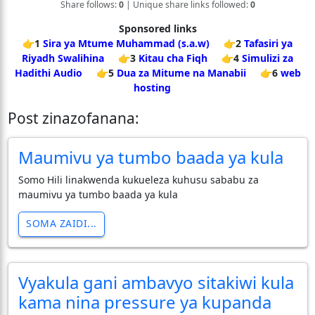
Share follows:
0
| Unique share links followed:
0
Sponsored links
👉1
Sira ya Mtume Muhammad (s.a.w)
👉2
Tafasiri ya
Riyadh Swalihina
👉3
Kitau cha Fiqh
👉4
Simulizi za
Hadithi Audio
👉5
Dua za Mitume na Manabii
👉6
web
hosting
Post zinazofanana:
Maumivu ya tumbo baada ya kula
Somo Hili linakwenda kukueleza kuhusu sababu za
maumivu ya tumbo baada ya kula
SOMA ZAIDI...
Vyakula gani ambavyo sitakiwi kula
kama nina pressure ya kupanda