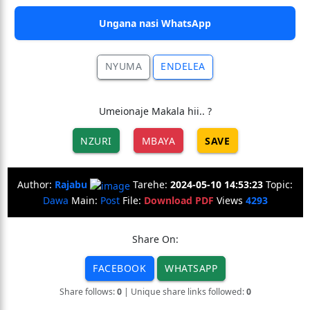
Ungana nasi WhatsApp
NYUMA
ENDELEA
Umeionaje Makala hii.. ?
NZURI
MBAYA
SAVE
Author:
Rajabu
Tarehe:
2024-05-10 14:53:23
Topic:
Dawa
Main:
Post
File:
Download PDF
Views
4293
Share On:
FACEBOOK
WHATSAPP
Share follows:
0
| Unique share links followed:
0