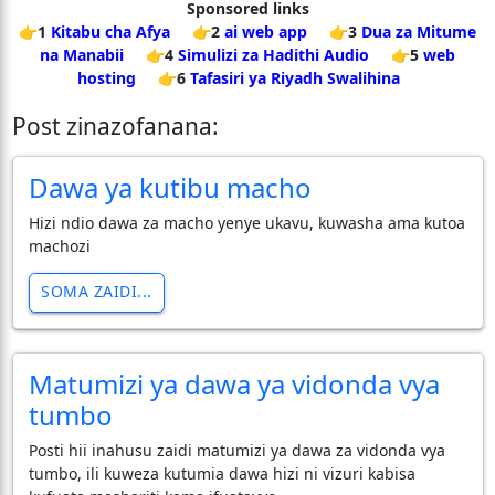
Sponsored links
👉1
Kitabu cha Afya
👉2
ai web app
👉3
Dua za Mitume
na Manabii
👉4
Simulizi za Hadithi Audio
👉5
web
hosting
👉6
Tafasiri ya Riyadh Swalihina
Post zinazofanana:
Dawa ya kutibu macho
Hizi ndio dawa za macho yenye ukavu, kuwasha ama kutoa
machozi
SOMA ZAIDI...
Matumizi ya dawa ya vidonda vya
tumbo
Posti hii inahusu zaidi matumizi ya dawa za vidonda vya
tumbo, ili kuweza kutumia dawa hizi ni vizuri kabisa