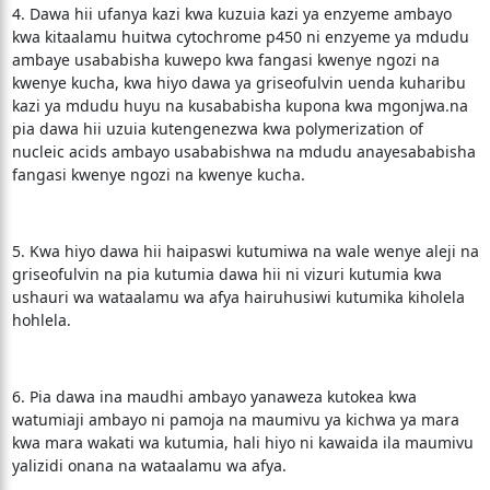
4. Dawa hii ufanya kazi kwa kuzuia kazi ya enzyeme ambayo
kwa kitaalamu huitwa cytochrome p450 ni enzyeme ya mdudu
ambaye usababisha kuwepo kwa fangasi kwenye ngozi na
kwenye kucha, kwa hiyo dawa ya griseofulvin uenda kuharibu
kazi ya mdudu huyu na kusababisha kupona kwa mgonjwa.na
pia dawa hii uzuia kutengenezwa kwa polymerization of
nucleic acids ambayo usababishwa na mdudu anayesababisha
fangasi kwenye ngozi na kwenye kucha.
5. Kwa hiyo dawa hii haipaswi kutumiwa na wale wenye aleji na
griseofulvin na pia kutumia dawa hii ni vizuri kutumia kwa
ushauri wa wataalamu wa afya hairuhusiwi kutumika kiholela
hohlela.
6. Pia dawa ina maudhi ambayo yanaweza kutokea kwa
watumiaji ambayo ni pamoja na maumivu ya kichwa ya mara
kwa mara wakati wa kutumia, hali hiyo ni kawaida ila maumivu
yalizidi onana na wataalamu wa afya.