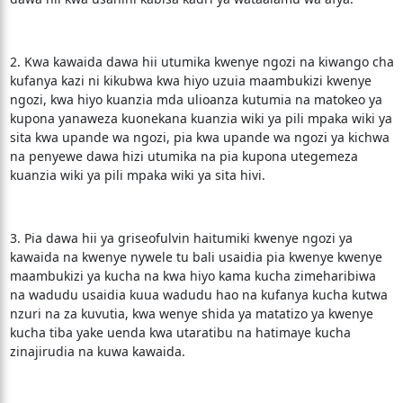
2. Kwa kawaida dawa hii utumika kwenye ngozi na kiwango cha
kufanya kazi ni kikubwa kwa hiyo uzuia maambukizi kwenye
ngozi, kwa hiyo kuanzia mda ulioanza kutumia na matokeo ya
kupona yanaweza kuonekana kuanzia wiki ya pili mpaka wiki ya
sita kwa upande wa ngozi, pia kwa upande wa ngozi ya kichwa
na penyewe dawa hizi utumika na pia kupona utegemeza
kuanzia wiki ya pili mpaka wiki ya sita hivi.
3. Pia dawa hii ya griseofulvin haitumiki kwenye ngozi ya
kawaida na kwenye nywele tu bali usaidia pia kwenye kwenye
maambukizi ya kucha na kwa hiyo kama kucha zimeharibiwa
na wadudu usaidia kuua wadudu hao na kufanya kucha kutwa
nzuri na za kuvutia, kwa wenye shida ya matatizo ya kwenye
kucha tiba yake uenda kwa utaratibu na hatimaye kucha
zinajirudia na kuwa kawaida.