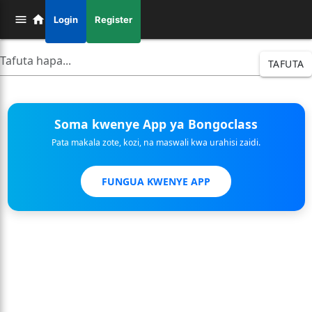
Login
Register
TAFUTA
Soma kwenye App ya Bongoclass
Pata makala zote, kozi, na maswali kwa urahisi zaidi.
FUNGUA KWENYE APP