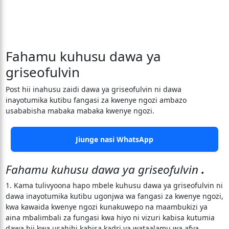
Fahamu kuhusu dawa ya
griseofulvin
Post hii inahusu zaidi dawa ya griseofulvin ni dawa
inayotumika kutibu fangasi za kwenye ngozi ambazo
usababisha mabaka mabaka kwenye ngozi.
Jiunge nasi WhatsApp
Fahamu kuhusu dawa ya griseofulvin
.
1. Kama tulivyoona hapo mbele kuhusu dawa ya griseofulvin ni
dawa inayotumika kutibu ugonjwa wa fangasi za kwenye ngozi,
kwa kawaida kwenye ngozi kunakuwepo na maambukizi ya
aina mbalimbali za fungasi kwa hiyo ni vizuri kabisa kutumia
dawa hii kwa usahihi kabisa kadri ya wataalamu wa afya.