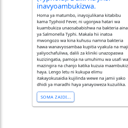
inavyoambukizwa.
​Homa ya matumbo, inayojulikana kitabibu
kama Typhoid Fever, ni ugonjwa hatari wa
kuambukiza unaosababishwa na bakteria aina
ya Salmonella Typhi. Makala hii inatoa
mwongozo wa kina kuhusu namna bakteria
hawa wanavyosambaa kupitia vyakula na maj
yaliyochafuliwa, dalili za kliniki unazopaswa
kuzizingatia, pamoja na umuhimu wa usafi w
mazingira na chanjo katika kuzuia maambukiz
haya. Lengo letu ni kukupa elimu
itakayokusaidia kujilinda wewe na jamii yako
dhidi ya maradhi haya yanayoweza kuzuilika.
SOMA ZAIDI...