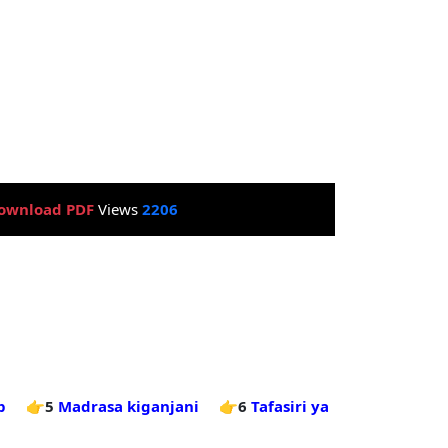
ownload PDF
Views
2206
p
👉5
Madrasa kiganjani
👉6
Tafasiri ya