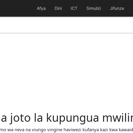
Afya
Dini
ICT
Simulizi
Jifunze
ha joto la kupungua mwili
mo wa neva na viungo vingine haviwezi kufanya kazi kwa kawaid