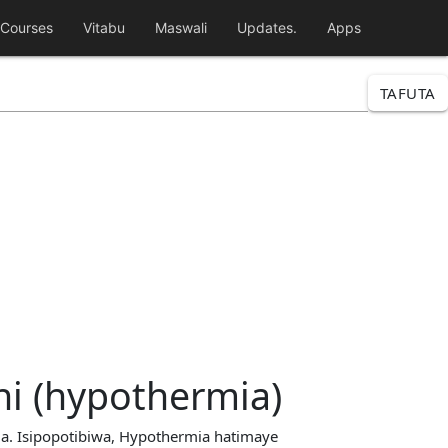
Courses
Vitabu
Maswali
Updates.
Apps
TAFUTA
ni (hypothermia)
a. Isipopotibiwa, Hypothermia hatimaye