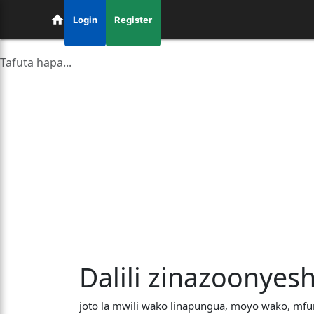
Login
Register
Dalili zinazoonyes
joto la mwili wako linapungua, moyo wako, mfu