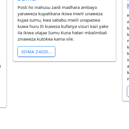
Posti hii inahusu zaidi madhara ambayo
yanaweza kupatikana ikiwa mwili unaweza
kujaa sumu, kwa sababu mwili unapaswa
kuwa huru Ili kuweza kufanya vizuri kazi yake
ila ikiwa utajaa Sumu Kuna hatari mbalimbali
zinaweza kutokea kama vile.
i
SOMA ZAIDI...
a
i