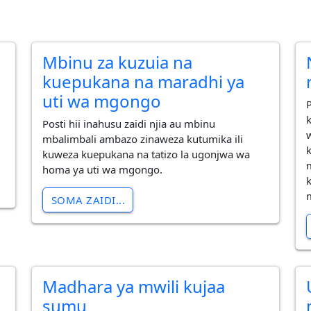
Mbinu za kuzuia na
kuepukana na maradhi ya
uti wa mgongo
P
Posti hii inahusu zaidi njia au mbinu
mbalimbali ambazo zinaweza kutumika ili
kuweza kuepukana na tatizo la ugonjwa wa
homa ya uti wa mgongo.
SOMA ZAIDI...
Madhara ya mwili kujaa
sumu