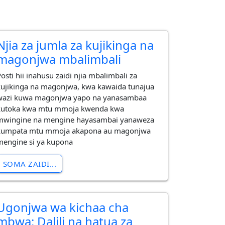
Njia za jumla za kujikinga na
magonjwa mbalimbali
osti hii inahusu zaidi njia mbalimbali za
kujikinga na magonjwa, kwa kawaida tunajua
wazi kuwa magonjwa yapo na yanasambaa
kutoka kwa mtu mmoja kwenda kwa
mwingine na mengine hayasambai yanaweza
kumpata mtu mmoja akapona au magonjwa
mengine si ya kupona
SOMA ZAIDI...
Ugonjwa wa kichaa cha
mbwa: Dalili na hatua za