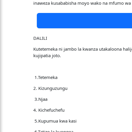
inaweza kusababisha moyo wako na mfumo wa u
DALILI
Kutetemeka ni jambo la kwanza utakaloona halijo
kujipatia joto.
1.Tetemeka
2. Kizunguzungu
3.Njaa
4. Kichefuchefu
5.Kupumua kwa kasi
6.Tatizo la kuongea