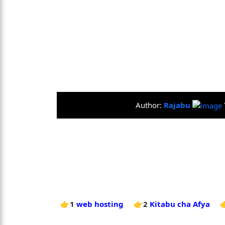
Author:
Rajabu
👉1
web hosting
👉2
Kitabu cha Afya
