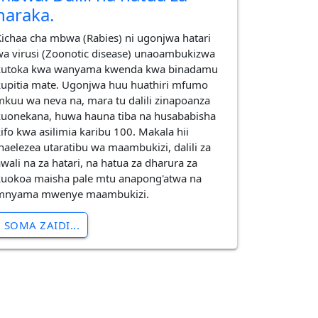
haraka.
Kichaa cha mbwa (Rabies) ni ugonjwa hatari
wa virusi (Zoonotic disease) unaoambukizwa
kutoka kwa wanyama kwenda kwa binadamu
kupitia mate. Ugonjwa huu huathiri mfumo
mkuu wa neva na, mara tu dalili zinapoanza
kuonekana, huwa hauna tiba na husababisha
kifo kwa asilimia karibu 100. Makala hii
inaelezea utaratibu wa maambukizi, dalili za
awali na za hatari, na hatua za dharura za
kuokoa maisha pale mtu anapong'atwa na
mnyama mwenye maambukizi.
SOMA ZAIDI...