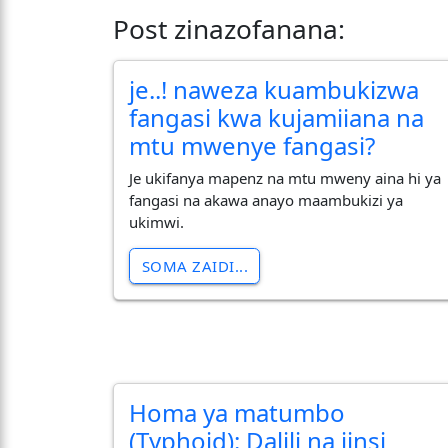
Post zinazofanana:
je..! naweza kuambukizwa
fangasi kwa kujamiiana na
mtu mwenye fangasi?
Je ukifanya mapenz na mtu mweny aina hi ya
fangasi na akawa anayo maambukizi ya
ukimwi.
SOMA ZAIDI...
Homa ya matumbo
(Typhoid): Dalili na jinsi