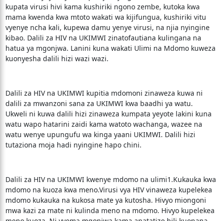
kupata virusi hivi kama kushiriki ngono zembe, kutoka kwa
mama kwenda kwa mtoto wakati wa kijifungua, kushiriki vitu
vyenye ncha kali, kupewa damu yenye virusi, na njia nyingine
kibao. Dalili za HIV na UKIMWI zinatofautiana kulingana na
hatua ya mgonjwa. Lanini kuna wakati Ulimi na Mdomo kuweza
kuonyesha dalili hizi wazi wazi.
Dalili za HIV na UKIMWI kupitia mdomoni zinaweza kuwa ni
dalili za mwanzoni sana za UKIMWI kwa baadhi ya watu.
Ukweli ni kuwa dalili hizi zinaweza kumpata yeyote lakini kuna
watu wapo hatarini zaidi kama watoto wachanga, wazee na
watu wenye upungufu wa kinga yaani UKIMWI. Dalili hizi
tutaziona moja hadi nyingine hapo chini.
Dalili za HIV na UKIMWI kwenye mdomo na ulimi1.Kukauka kwa
mdomo na kuoza kwa meno.Virusi vya HIV vinaweza kupelekea
mdomo kukauka na kukosa mate ya kutosha. Hivyo miongoni
mwa kazi za mate ni kulinda meno na mdomo. Hivyo kupelekea
meno kuoza. Ni vyema mgonjwa kama anatatizo hili kuonana