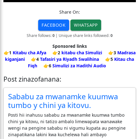
Share On:
FACEBOOK
WHATSAPP
Share follows:
0
| Unique share links followed:
0
Sponsored links
👉1
Kitabu cha Afya
👉2
kitabu cha Simulizi
👉3
Madrasa
kiganjani
👉4
Tafasiri ya Riyadh Swalihina
👉5
Kitau cha
Fiqh
👉6
Simulizi za Hadithi Audio
Post zinazofanana:
Sababu za mwanamke kuumwa
tumbo y chini ya kitovu.
Posti hii inahusu sababu za mwanamke kuumwa tumbo
chini ya kitovu, ni tatizo ambalo limewapata wanawake
wengi na pengine sababu ni vigumu kupata au pengine
zinapatikana lakini kwa kuchelewa hali ambayo