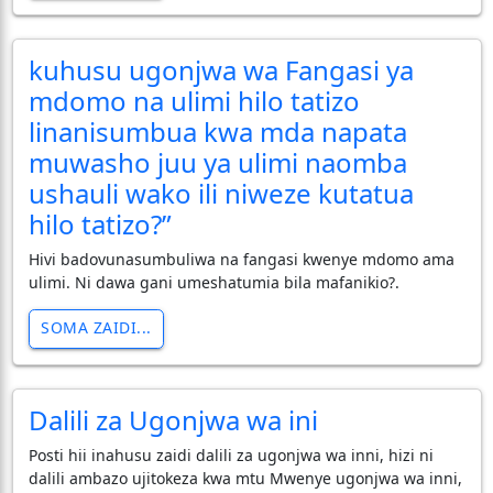
kuhusu ugonjwa wa Fangasi ya
mdomo na ulimi hilo tatizo
linanisumbua kwa mda napata
muwasho juu ya ulimi naomba
ushauli wako ili niweze kutatua
hilo tatizo?”
Hivi badovunasumbuliwa na fangasi kwenye mdomo ama
ulimi. Ni dawa gani umeshatumia bila mafanikio?.
SOMA ZAIDI...
Dalili za Ugonjwa wa ini
Posti hii inahusu zaidi dalili za ugonjwa wa inni, hizi ni
dalili ambazo ujitokeza kwa mtu Mwenye ugonjwa wa inni,