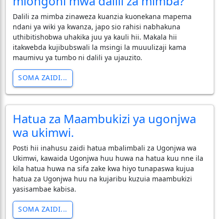
miongoni mwa dalili za mimba?
Dalili za mimba zinaweza kuanzia kuonekana mapema
ndani ya wiki ya kwanza, japo sio rahisi nabhakuna
uthibitishobwa uhakika juu ya kauli hii. Makala hii
itakwebda kujibubswali la msingi la muuulizaji kama
maumivu ya tumbo ni dalili ya ujauzito.
SOMA ZAIDI...
Hatua za Maambukizi ya ugonjwa
wa ukimwi.
Posti hii inahusu zaidi hatua mbalimbali za Ugonjwa wa
Ukimwi, kawaida Ugonjwa huu huwa na hatua kuu nne ila
kila hatua huwa na sifa zake kwa hiyo tunapaswa kujua
hatua za Ugonjwa huu na kujaribu kuzuia maambukizi
yasisambae kabisa.
SOMA ZAIDI...