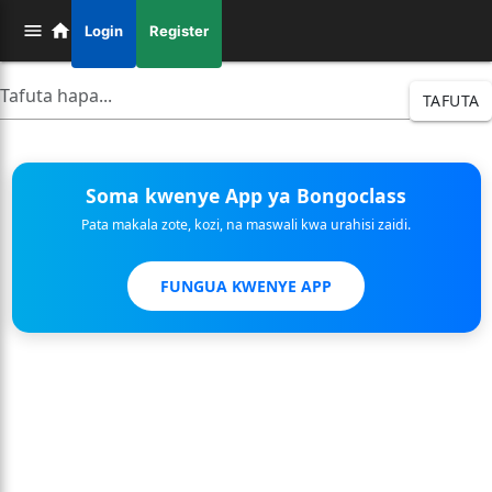
Login
Register
TAFUTA
Soma kwenye App ya Bongoclass
Pata makala zote, kozi, na maswali kwa urahisi zaidi.
FUNGUA KWENYE APP