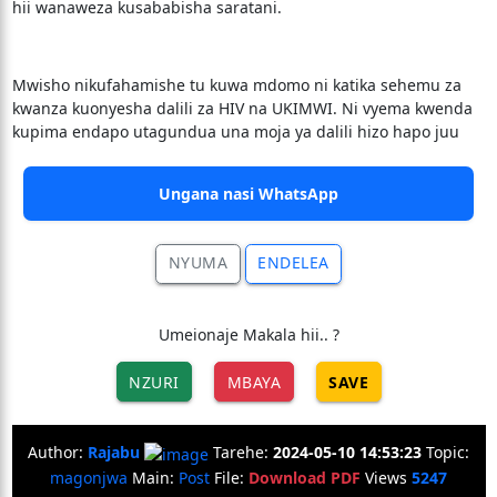
hii wanaweza kusababisha saratani.
Mwisho nikufahamishe tu kuwa mdomo ni katika sehemu za
kwanza kuonyesha dalili za HIV na UKIMWI. Ni vyema kwenda
kupima endapo utagundua una moja ya dalili hizo hapo juu
Ungana nasi WhatsApp
NYUMA
ENDELEA
Umeionaje Makala hii.. ?
NZURI
MBAYA
SAVE
Author:
Rajabu
Tarehe:
2024-05-10 14:53:23
Topic:
magonjwa
Main:
Post
File:
Download PDF
Views
5247