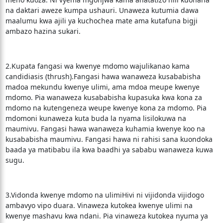
na daktari aweze kumpa ushauri. Unaweza kutumia dawa
maalumu kwa ajili ya kuchochea mate ama kutafuna bigji
ambazo hazina sukari.
2.Kupata fangasi wa kwenye mdomo wajulikanao kama
candidiasis (thrush).Fangasi hawa wanaweza kusababisha
madoa mekundu kwenye ulimi, ama mdoa meupe kwenye
mdomo. Pia wanaweza kusababisha kupasuka kwa kona za
mdomo na kutengeneza weupe kwenye kona za mdomo. Pia
mdomoni kunaweza kuta buda la nyama lisilokuwa na
maumivu. Fangasi hawa wanaweza kuhamia kwenye koo na
kusababisha maumivu. Fangasi hawa ni rahisi sana kuondoka
baada ya matibabu ila kwa baadhi ya sababu wanaweza kuwa
sugu.
3.Vidonda kwenye mdomo na ulimiHivi ni vijidonda vijidogo
ambavyo vipo duara. Vinaweza kutokea kwenye ulimi na
kwenye mashavu kwa ndani. Pia vinaweza kutokea nyuma ya