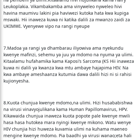
Leukoplakia. Vikambakamba ama vinyweleo nyweleo hivi
havina maumivu lakini pia haviwezi kutoka hata kwa kupiga
mswaki. Hii inaweza kuwa ni katika dalili za mwanzo zaidi za
UKIMWI. Vyenyewe vipo na rangi nyeupe
7.Madoa ya rangi ya dhambarau iliyowiva ama nyekundu
kwenye mafinzi, sehemu ya juu ya mdomo na nyuma ya ulimi.
Kitaalamu hufahamika kama Kaposi’s Sarcoma (KS Hii inaweza
kuwa ni dalili ya kwanza kwa mtu ambaye hajapima HIV. Na
kwa ambaye ameshaanza kutumia dawa dalili hizi ni si rahisi
kujionyesha.
8.Kuota chunjua kwenye mdomo,na ulimi. Hizi husababishwa
na virusi vinavyojulikana kama Human Papillomavirus, HPV.
Kikawaida chunjua inaweza kuota popote pale kwenye mwili
hasa hasa hutokea mara nyingi kwenye mikono. Watu wenye
HIV chunjia hizi huweza kuvamia ulimi na kuhama maeneo
mengine kwenye mdomo. Pia baadhi ya virusi wanao;eta hali