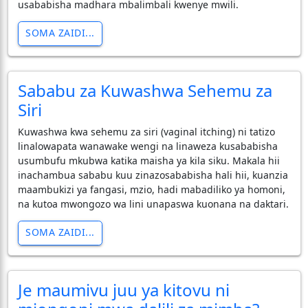
usababisha madhara mbalimbali kwenye mwili.
SOMA ZAIDI...
Sababu za Kuwashwa Sehemu za
Siri
Kuwashwa kwa sehemu za siri (vaginal itching) ni tatizo
linalowapata wanawake wengi na linaweza kusababisha
usumbufu mkubwa katika maisha ya kila siku. Makala hii
inachambua sababu kuu zinazosababisha hali hii, kuanzia
maambukizi ya fangasi, mzio, hadi mabadiliko ya homoni,
na kutoa mwongozo wa lini unapaswa kuonana na daktari.
SOMA ZAIDI...
Je maumivu juu ya kitovu ni