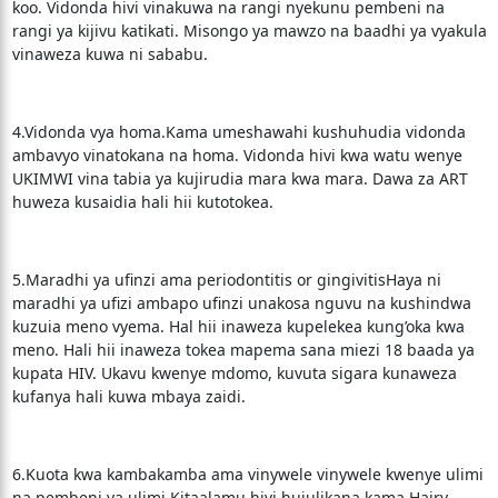
koo. Vidonda hivi vinakuwa na rangi nyekunu pembeni na
rangi ya kijivu katikati. Misongo ya mawzo na baadhi ya vyakula
vinaweza kuwa ni sababu.
4.Vidonda vya homa.Kama umeshawahi kushuhudia vidonda
ambavyo vinatokana na homa. Vidonda hivi kwa watu wenye
UKIMWI vina tabia ya kujirudia mara kwa mara. Dawa za ART
huweza kusaidia hali hii kutotokea.
5.Maradhi ya ufinzi ama periodontitis or gingivitisHaya ni
maradhi ya ufizi ambapo ufinzi unakosa nguvu na kushindwa
kuzuia meno vyema. Hal hii inaweza kupelekea kung’oka kwa
meno. Hali hii inaweza tokea mapema sana miezi 18 baada ya
kupata HIV. Ukavu kwenye mdomo, kuvuta sigara kunaweza
kufanya hali kuwa mbaya zaidi.
6.Kuota kwa kambakamba ama vinywele vinywele kwenye ulimi
na pembeni ya ulimi.Kitaalamu hivi hujulikana kama Hairy