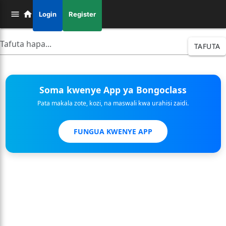
Login
Register
TAFUTA
Soma kwenye App ya Bongoclass
Pata makala zote, kozi, na maswali kwa urahisi zaidi.
FUNGUA KWENYE APP