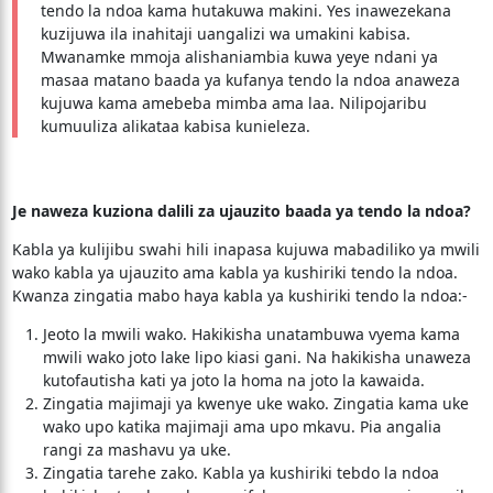
tendo la ndoa kama hutakuwa makini. Yes inawezekana
kuzijuwa ila inahitaji uangalizi wa umakini kabisa.
Mwanamke mmoja alishaniambia kuwa yeye ndani ya
masaa matano baada ya kufanya tendo la ndoa anaweza
kujuwa kama amebeba mimba ama laa. Nilipojaribu
kumuuliza alikataa kabisa kunieleza.
Je naweza kuziona dalili za ujauzito baada ya tendo la ndoa?
Kabla ya kulijibu swahi hili inapasa kujuwa mabadiliko ya mwili
wako kabla ya ujauzito ama kabla ya kushiriki tendo la ndoa.
Kwanza zingatia mabo haya kabla ya kushiriki tendo la ndoa:-
Jeoto la mwili wako. Hakikisha unatambuwa vyema kama
mwili wako joto lake lipo kiasi gani. Na hakikisha unaweza
kutofautisha kati ya joto la homa na joto la kawaida.
Zingatia majimaji ya kwenye uke wako. Zingatia kama uke
wako upo katika majimaji ama upo mkavu. Pia angalia
rangi za mashavu ya uke.
Zingatia tarehe zako. Kabla ya kushiriki tebdo la ndoa