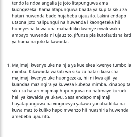
tendo la ndoa angalia je joto litapunguwa ama
kuongezeka. Kama litapunguwa baada ya kupita siku za
hatari huwenda bado hujabeba ujauzito. Lakini endapo
utaona joto halipungui na huwenda likaongezeka hii
huonyesha kuwa una mabadiliko kwenye mwili wako
ambayo huwenda ni ujauzito. Jifunze pia kutofautisha kati
ya homa na joto la kawaida.
Majimaji kwenye uke na njia ya kuelekea kwenye tumbo la
mimba. Kikawaida wakati wa siku za hatari kiasi cha
majimaji kwenye uke huongezeka, hii ni kwa ajili ya
kuandaa mazingira ya kuweza kubeba mimba. Zinapopita
siku za hatari majimaji hupunguwa na hatimaye kurudi
hali ya kawaida ya ukavu. Sasa endapo majimaji
hayatapunguwa na vinginevyo yakawa yanabadilika na
kuwa mazito kuliko hapo mwanzo hii huashiria huwenda
amebeba ujauzito.