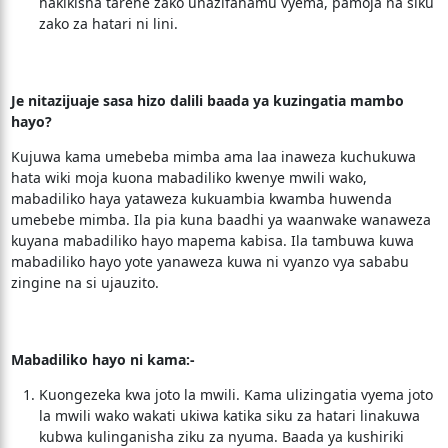
hakikisha tarehe zako unazifahamu vyema, pamoja na siku
zako za hatari ni lini.
Je nitazijuaje sasa hizo dalili baada ya kuzingatia mambo
hayo?
Kujuwa kama umebeba mimba ama laa inaweza kuchukuwa
hata wiki moja kuona mabadiliko kwenye mwili wako,
mabadiliko haya yataweza kukuambia kwamba huwenda
umebebe mimba. Ila pia kuna baadhi ya waanwake wanaweza
kuyana mabadiliko hayo mapema kabisa. Ila tambuwa kuwa
mabadiliko hayo yote yanaweza kuwa ni vyanzo vya sababu
zingine na si ujauzito.
Mabadiliko hayo ni kama:-
Kuongezeka kwa joto la mwili. Kama ulizingatia vyema joto
la mwili wako wakati ukiwa katika siku za hatari linakuwa
kubwa kulinganisha ziku za nyuma. Baada ya kushiriki