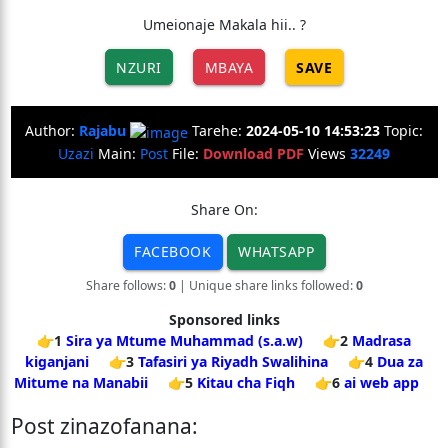
Umeionaje Makala hii.. ?
NZURI
MBAYA
SAVE
Author:
Rajabu
Tarehe:
2024-05-10 14:53:23
Topic:
Uzazi
Main:
Post
File:
Download PDF
Views
32249
Share On:
FACEBOOK
WHATSAPP
Share follows:
0
| Unique share links followed:
0
Sponsored links
👉1
Sira ya Mtume Muhammad (s.a.w)
👉2
Madrasa
kiganjani
👉3
Tafasiri ya Riyadh Swalihina
👉4
Dua za
Mitume na Manabii
👉5
Kitau cha Fiqh
👉6
ai web app
Post zinazofanana: