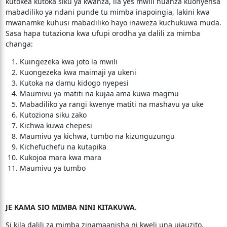
kutokea kutoka siku ya kwanza, ila yes mwili huanza kuonyehsa
mabadiliko ya ndani punde tu mimba inapoingia, lakini kwa
mwanamke kuhusi mabadiliko hayo inaweza kuchukuwa muda.
Sasa hapa tutaziona kwa ufupi orodha ya dalili za mimba
changa:
Kuingezeka kwa joto la mwili
Kuongezeka kwa maimaji ya ukeni
Kutoka na damu kidogo nyepesi
Maumivu ya matiti na kujaa ama kuwa magmu
Mabadiliko ya rangi kwenye matiti na mashavu ya uke
Kutoziona siku zako
Kichwa kuwa chepesi
Maumivu ya kichwa, tumbo na kizunguzungu
Kichefuchefu na kutapika
Kukojoa mara kwa mara
Maumivu ya tumbo
JE KAMA SIO MIMBA NINI KITAKUWA.
Si kila dalili za mimba zinamaanisha ni kweli una ujauzito.