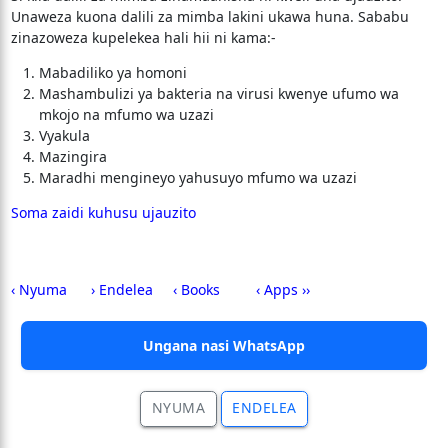
Unaweza kuona dalili za mimba lakini ukawa huna. Sababu
zinazoweza kupelekea hali hii ni kama:-
Mabadiliko ya homoni
Mashambulizi ya bakteria na virusi kwenye ufumo wa
mkojo na mfumo wa uzazi
Vyakula
Mazingira
Maradhi mengineyo yahusuyo mfumo wa uzazi
Soma zaidi kuhusu ujauzito
‹ Nyuma
› Endelea
‹ Books
‹ Apps ››
Ungana nasi WhatsApp
NYUMA
ENDELEA