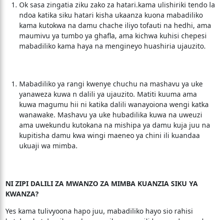
Ok sasa zingatia ziku zako za hatari.kama ulishiriki tendo la
ndoa katika siku hatari kisha ukaanza kuona mabadiliko
kama kutokwa na damu chache iliyo tofauti na hedhi, ama
maumivu ya tumbo ya ghafla, ama kichwa kuhisi chepesi
mabadiliko kama haya na mengineyo huashiria ujauzito.
Mabadiliko ya rangi kwenye chuchu na mashavu ya uke
yanaweza kuwa n dalili ya ujauzito. Matiti kuuma ama
kuwa magumu hii ni katika dalili wanayoiona wengi katka
wanawake. Mashavu ya uke hubadilika kuwa na uweuzi
ama uwekundu kutokana na mishipa ya damu kuja juu na
kupitisha damu kwa wingi maeneo ya chini ili kuandaa
ukuaji wa mimba.
NI ZIPI DALILI ZA MWANZO ZA MIMBA KUANZIA SIKU YA
KWANZA?
Yes kama tulivyoona hapo juu, mabadiliko hayo sio rahisi