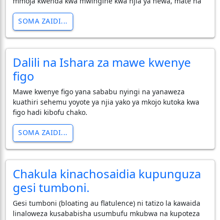
mmoja kwenda kwa mwingine kwa njia ya hewa, mate na
SOMA ZAIDI...
Dalili na Ishara za mawe kwenye
figo
Mawe kwenye figo yana sababu nyingi na yanaweza
kuathiri sehemu yoyote ya njia yako ya mkojo kutoka kwa
figo hadi kibofu chako.
SOMA ZAIDI...
Chakula kinachosaidia kupunguza
gesi tumboni.
​Gesi tumboni (bloating au flatulence) ni tatizo la kawaida
linaloweza kusababisha usumbufu mkubwa na kupoteza