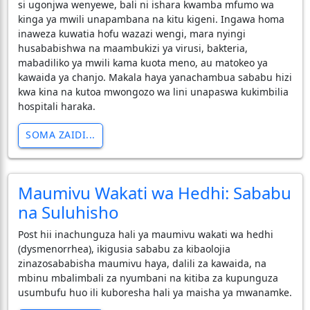
si ugonjwa wenyewe, bali ni ishara kwamba mfumo wa
kinga ya mwili unapambana na kitu kigeni. Ingawa homa
inaweza kuwatia hofu wazazi wengi, mara nyingi
husababishwa na maambukizi ya virusi, bakteria,
mabadiliko ya mwili kama kuota meno, au matokeo ya
kawaida ya chanjo. Makala haya yanachambua sababu hizi
kwa kina na kutoa mwongozo wa lini unapaswa kukimbilia
hospitali haraka.
SOMA ZAIDI...
Maumivu Wakati wa Hedhi: Sababu
na Suluhisho
Post hii inachunguza hali ya maumivu wakati wa hedhi
(dysmenorrhea), ikigusia sababu za kibaolojia
zinazosababisha maumivu haya, dalili za kawaida, na
mbinu mbalimbali za nyumbani na kitiba za kupunguza
usumbufu huo ili kuboresha hali ya maisha ya mwanamke.