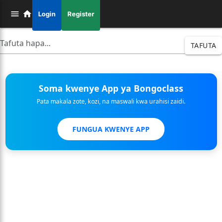
Login
Register
TAFUTA
Soma kwenye App ya Bongoclass
Pata makala zote, kozi, na maswali kwa urahisi zaidi.
FUNGUA KWENYE APP