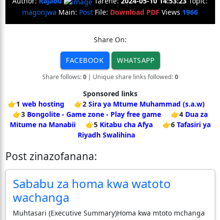
Author:
Rajabu
Tarehe:
2024-05-10 14:53:23
Topic:
magonjwa
Main:
Post
File:
Download PDF
Views
1966
Share On:
FACEBOOK
WHATSAPP
Share follows:
0
| Unique share links followed:
0
Sponsored links
👉1
web hosting
👉2
Sira ya Mtume Muhammad (s.a.w)
👉3
Bongolite - Game zone - Play free game
👉4
Dua za
Mitume na Manabii
👉5
Kitabu cha Afya
👉6
Tafasiri ya
Riyadh Swalihina
Post zinazofanana:
Sababu za homa kwa watoto
wachanga
Muhtasari (Executive Summary) ​Homa kwa mtoto mchanga