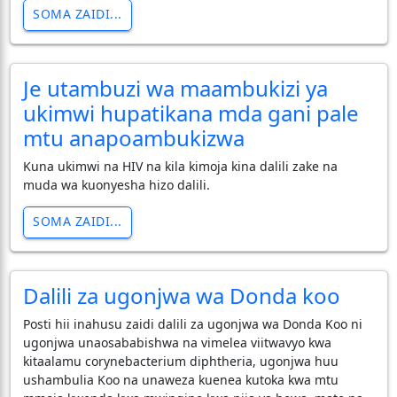
SOMA ZAIDI...
Je utambuzi wa maambukizi ya
ukimwi hupatikana mda gani pale
mtu anapoambukizwa
Kuna ukimwi na HIV na kila kimoja kina dalili zake na
muda wa kuonyesha hizo dalili.
SOMA ZAIDI...
Dalili za ugonjwa wa Donda koo
Posti hii inahusu zaidi dalili za ugonjwa wa Donda Koo ni
ugonjwa unaosababishwa na vimelea viitwavyo kwa
kitaalamu corynebacterium diphtheria, ugonjwa huu
ushambulia Koo na unaweza kuenea kutoka kwa mtu