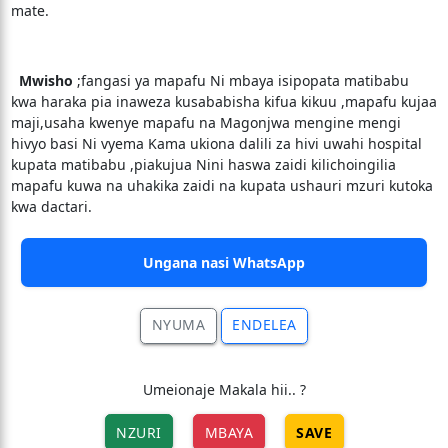
mate.
Mwisho
;fangasi ya mapafu Ni mbaya isipopata matibabu
kwa haraka pia inaweza kusababisha kifua kikuu ,mapafu kujaa
maji,usaha kwenye mapafu na Magonjwa mengine mengi
hivyo basi Ni vyema Kama ukiona dalili za hivi uwahi hospital
kupata matibabu ,piakujua Nini haswa zaidi kilichoingilia
mapafu kuwa na uhakika zaidi na kupata ushauri mzuri kutoka
kwa dactari.
Ungana nasi WhatsApp
NYUMA
ENDELEA
Umeionaje Makala hii.. ?
NZURI
MBAYA
SAVE