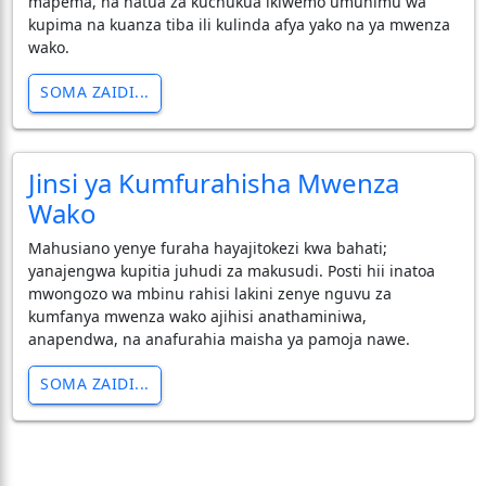
mapema, na hatua za kuchukua ikiwemo umuhimu wa
kupima na kuanza tiba ili kulinda afya yako na ya mwenza
wako.
SOMA ZAIDI...
Jinsi ya Kumfurahisha Mwenza
Wako
Mahusiano yenye furaha hayajitokezi kwa bahati;
yanajengwa kupitia juhudi za makusudi. Posti hii inatoa
mwongozo wa mbinu rahisi lakini zenye nguvu za
kumfanya mwenza wako ajihisi anathaminiwa,
anapendwa, na anafurahia maisha ya pamoja nawe.
SOMA ZAIDI...