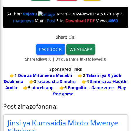
Author:
Rajabu
Tarehe:
2024-05-10 14:53:23
Topic:
magonjwa
Main:
Post
File:
Download PDF
Views
4660
Share On:
FACEBOOK
WHATSAPP
Share follows:
0
| Unique share links followed:
0
Sponsored links
👉1
Dua za Mitume na Manabii
👉2
Tafasiri ya Riyadh
Swalihina
👉3
kitabu cha Simulizi
👉4
Simulizi za Hadithi
Audio
👉5
ai web app
👉6
Bongolite - Game zone - Play
free game
Post zinazofanana:
Jinsi ya Kumsaidia Mtoto Mwenye
Kikohozi