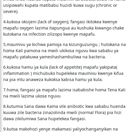
usipowahi kupata matibabu huzidi kuwa sugu (chronic or
severe).
4.kukosa oksijeni (lack of oxygen); fangasi ikitokea kwenye
mapafu oxygen lazima itapungua au kushuka kiwango chake
kutokana na infection zilizopo kwenye mapafu.
5.maumivu ya kichwa pamoja na kizunguzungu ; hutokana na
homa Kali pamona na mwili ukikosa nguvu kwa sababu ya
mapafu yatakuwa yameshashambuliwa na bacteria.
6.kukosa hamu ya kula (lack of appetite) mapafu yakipata(
inflammation ) michubuko hupelekea maumivu kwenye kifua
na pia mtu anaweza kukoksa kabisa hamu ya kula.
7.homa; fangasi ya mapafu lazima isababishe homa Tena Kali
na mwili lazima ukose nguvu
8.kutumia Sana dawa Kama vile anibiotic kwa sababu huenda
kuuwa zile bacteria zinazolinda mwili (normal Flora) pia hizi
dawa zikitumiwa Sana hupelekea fangasi.
9.kutoa makohozi yenye makamasi yaliyochanganyikan na