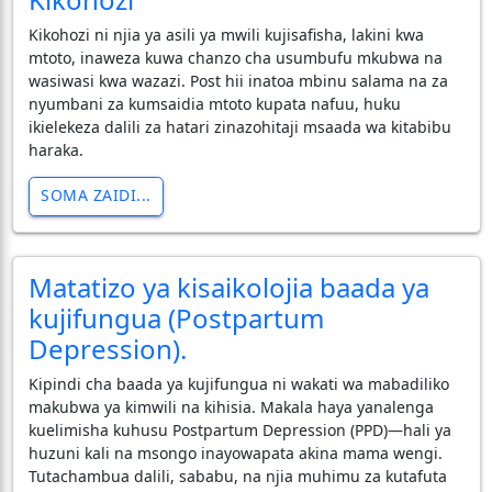
Kikohozi ni njia ya asili ya mwili kujisafisha, lakini kwa
mtoto, inaweza kuwa chanzo cha usumbufu mkubwa na
wasiwasi kwa wazazi. Post hii inatoa mbinu salama na za
nyumbani za kumsaidia mtoto kupata nafuu, huku
ikielekeza dalili za hatari zinazohitaji msaada wa kitabibu
haraka.
SOMA ZAIDI...
Matatizo ya kisaikolojia baada ya
kujifungua (Postpartum
Depression).
Kipindi cha baada ya kujifungua ni wakati wa mabadiliko
makubwa ya kimwili na kihisia. Makala haya yanalenga
kuelimisha kuhusu Postpartum Depression (PPD)—hali ya
huzuni kali na msongo inayowapata akina mama wengi.
Tutachambua dalili, sababu, na njia muhimu za kutafuta