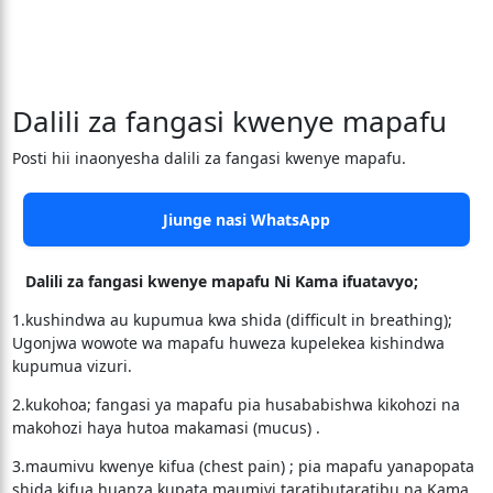
Dalili za fangasi kwenye mapafu
Posti hii inaonyesha dalili za fangasi kwenye mapafu.
Jiunge nasi WhatsApp
Dalili za fangasi kwenye mapafu Ni Kama ifuatavyo;
1.kushindwa au kupumua kwa shida (difficult in breathing);
Ugonjwa wowote wa mapafu huweza kupelekea kishindwa
kupumua vizuri.
2.kukohoa; fangasi ya mapafu pia husababishwa kikohozi na
makohozi haya hutoa makamasi (mucus) .
3.maumivu kwenye kifua (chest pain) ; pia mapafu yanapopata
shida kifua huanza kupata maumivi taratibutaratibu na Kama