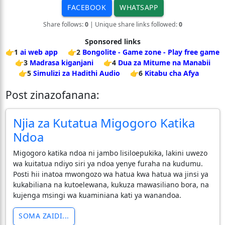
FACEBOOK
WHATSAPP
Share follows:
0
| Unique share links followed:
0
Sponsored links
👉1
ai web app
👉2
Bongolite - Game zone - Play free game
👉3
Madrasa kiganjani
👉4
Dua za Mitume na Manabii
👉5
Simulizi za Hadithi Audio
👉6
Kitabu cha Afya
Post zinazofanana:
​Njia za Kutatua Migogoro Katika
Ndoa
​Migogoro katika ndoa ni jambo lisiloepukika, lakini uwezo
wa kuitatua ndiyo siri ya ndoa yenye furaha na kudumu.
Posti hii inatoa mwongozo wa hatua kwa hatua wa jinsi ya
kukabiliana na kutoelewana, kukuza mawasiliano bora, na
kujenga msingi wa kuaminiana kati ya wanandoa.
SOMA ZAIDI...