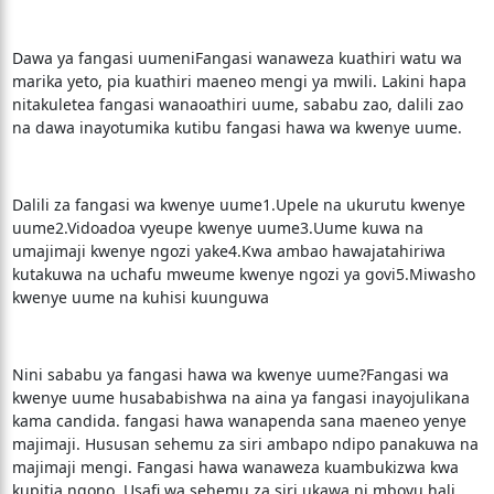
Dawa ya fangasi uumeniFangasi wanaweza kuathiri watu wa
marika yeto, pia kuathiri maeneo mengi ya mwili. Lakini hapa
nitakuletea fangasi wanaoathiri uume, sababu zao, dalili zao
na dawa inayotumika kutibu fangasi hawa wa kwenye uume.
Dalili za fangasi wa kwenye uume1.Upele na ukurutu kwenye
uume2.Vidoadoa vyeupe kwenye uume3.Uume kuwa na
umajimaji kwenye ngozi yake4.Kwa ambao hawajatahiriwa
kutakuwa na uchafu mweume kwenye ngozi ya govi5.Miwasho
kwenye uume na kuhisi kuunguwa
Nini sababu ya fangasi hawa wa kwenye uume?Fangasi wa
kwenye uume husababishwa na aina ya fangasi inayojulikana
kama candida. fangasi hawa wanapenda sana maeneo yenye
majimaji. Hususan sehemu za siri ambapo ndipo panakuwa na
majimaji mengi. Fangasi hawa wanaweza kuambukizwa kwa
kupitia ngono. Usafi wa sehemu za siri ukawa ni mbovu hali