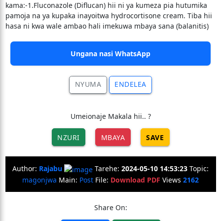
kama:-1.Fluconazole (Diflucan) hii ni ya kumeza pia hutumika
pamoja na ya kupaka inayoitwa hydrocortisone cream. Tiba hii
hasa ni kwa wale ambao hali imekuwa mbaya sana (balanitis)
Ungana nasi WhatsApp
NYUMA
ENDELEA
Umeionaje Makala hii.. ?
NZURI
MBAYA
SAVE
Author:
Rajabu
Tarehe:
2024-05-10 14:53:23
Topic:
magonjwa
Main:
Post
File:
Download PDF
Views
2162
Share On: