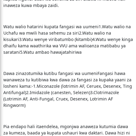
inaweza kuwa mbaya zaidi.
Watu walio hatarini kupata fangasi wa uumeni1.Watu walio na
Uchafu wa mwili hasa sehemu za siri2.Watu walio na
kisukari3.Watu wenye viribatumbo (kitambi)4.Watu wenye kinga
dhaifu kama waathirika wa VVU ama walioanza matibabu ya
saratani5.Watu ambao hawajatahiriwa
Dawa zinazotumika kutibu fangasi wa uumeniFangasi hawa
wanaweza tu kutibiwa kwa dawa za fangasi za kupaka yaani za
losheni kama:-1.Miconazole (lotrimin AF, Ceruex, Desenex, Ting
Antifungal)2.Imidazole (canesten, Selezen)3.Clotrimazole
(Lotrimin AF, Anti-Fungal, Cruex, Desenex, Lotrimin AF
Ringworm)
Pia endapo hali itaendelea, mgonjwa anaweza kutumia dawa
za kumeza, baada ya kupata ushauri kwa daktari. Dawa hizi ni