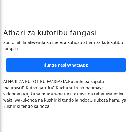
Athari za kutotibu fangasi
Somo hili linakwenda kukueleza kuhusu athari za kutokutibu
fangasi
Jiunge nasi WhatsApp
ATHARI ZA KUTOTIBU FANGASIA.Kuendelea kupata
maumivuB.Kutoa harufuC.Kuchubuka na hatimaye
vidondaD.Kujikuna muda woteE.Kutokuwa na rahaF.Maumivu
wakti wakukohoa na kushiriki tendo la ndoaG.Kukosa hamu ya
kushiriki tendo ka ndoa.