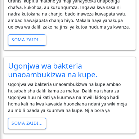
urahisi kupitia matone ya maji yanayotoka unapopiga
chafya, kukohoa, au kuzungumza. Ingawa kwa sasa ni
nadra kutokana na chanjo, bado inaweza kuwapata watu
ambao hawajapata chanjo hiyo. Makala haya yanakupa
uelewa wa dalili zake na jinsi ya kutoa huduma ya kwanza.
SOMA ZAIDI...
Ugonjwa wa bakteria
unaoambukizwa na kupe.
Ugonjwa wa bakteria unaoambukizwa na kupe ambao
husababisha dalili kama za mafua. Dalili na ishara za
Ugonjwa huu ni kati ya kuumwa na mwili kidogo hadi
homa kali na kwa kawaida huonekana ndani ya wiki moja
au mbili baada ya kuumwa na kupe. Njia bora ya
SOMA ZAIDI...