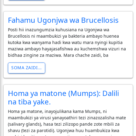
Fahamu Ugonjwa wa Brucellosis
Posti hii inazungumzia kuhusiana na Ugonjwa wa
Brucellosis ni maambukizi ya bakteria ambayo huenea
kutoka kwa wanyama hadi kwa watu mara nyingi kupitia
maziwa ambayo hayajasafishwa au kuchemshwa vizuri na
bidhaa zingine za maziwa. Mara chache zaidi, ba
SOMA ZAIDI...
Homa ya matone (Mumps): Dalili
na tiba yake.
Homa ya matone, inayojulikana kama Mumps, ni
maambukizi ya virusi yanayoathiri tezi zinazozalisha mate
(salivary glands), hasa tezi zilizopo pande zote mbili za
shavu (tezi za parotidi). Ugonjwa huu huambukiza kwa