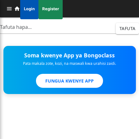
Login
Register
TAFUTA
Soma kwenye App ya Bongoclass
Pata makala zote, kozi, na maswali kwa urahisi zaidi.
FUNGUA KWENYE APP