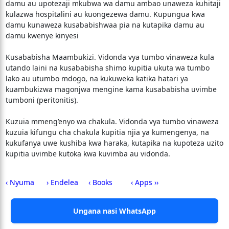
damu au upotezaji mkubwa wa damu ambao unaweza kuhitaji
kulazwa hospitalini au kuongezewa damu. Kupungua kwa
damu kunaweza kusababishwaa pia na kutapika damu au
damu kwenye kinyesi
Kusababisha Maambukizi. Vidonda vya tumbo vinaweza kula
utando laini na kusababisha shimo kupitia ukuta wa tumbo
lako au utumbo mdogo, na kukuweka katika hatari ya
kuambukizwa magonjwa mengine kama kusababisha uvimbe
tumboni (peritonitis).
Kuzuia mmeng’enyo wa chakula. Vidonda vya tumbo vinaweza
kuzuia kifungu cha chakula kupitia njia ya kumengenya, na
kukufanya uwe kushiba kwa haraka, kutapika na kupoteza uzito
kupitia uvimbe kutoka kwa kuvimba au vidonda.
‹ Nyuma
› Endelea
‹ Books
‹ Apps ››
Ungana nasi WhatsApp