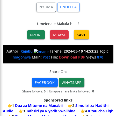
NYUMA
ENDELEA
Umeionaje Makala hii.. ?
NZURI
MBAYA
SAVE
Author:
Rajabu
Tarehe:
2024-05-10 14:53:23
Topic:
magonjwa
Main:
Post
File:
Download PDF
Views
870
Share On:
FACEBOOK
WHATSAPP
Share follows:
0
| Unique share links followed:
0
Sponsored links
👉1
Dua za Mitume na Manabii
👉2
Simulizi za Hadithi
Audio
👉3
Tafasiri ya Riyadh Swalihina
👉4
Kitau cha Fiqh