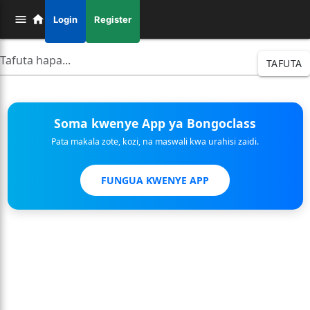
Login
Register
TAFUTA
Soma kwenye App ya Bongoclass
Pata makala zote, kozi, na maswali kwa urahisi zaidi.
FUNGUA KWENYE APP