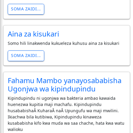
SOMA ZAIDI...
Aina za kisukari
Somo hili linakwenda kukueleza kuhusu aina za kisukari
SOMA ZAIDI...
Fahamu Mambo yanayosababisha
Ugonjwa wa kipindupindu
Kipindupindu ni ugonjwa wa bakteria ambao kawaida
huenezwa kupitia maji machafu. Kipindupindu
husababishaÂ KuharaÂ naÂ Upungufu wa maji mwilini.
Ikiachwa bila kutibiwa, Kipindupindu kinaweza
kusababisha kifo kwa muda wa saa chache, hata kwa watu
walioku