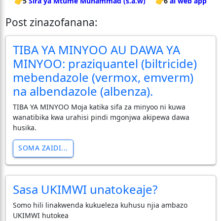
👉5
Sira ya Mtume Muhammad (s.a.w)
👉6
ai web app
Post zinazofanana:
TIBA YA MINYOO AU DAWA YA
MINYOO: praziquantel (biltricide)
mebendazole (vermox, emverm)
na albendazole (albenza).
TIBA YA MINYOO Moja katika sifa za minyoo ni kuwa
wanatibika kwa urahisi pindi mgonjwa akipewa dawa
husika.
SOMA ZAIDI...
Sasa UKIMWI unatokeaje?
Somo hili linakwenda kukueleza kuhusu njia ambazo
UKIMWI hutokea