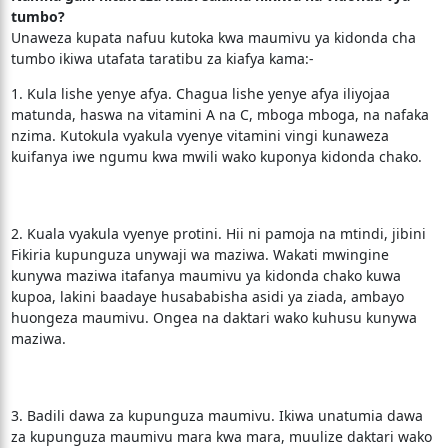
tumbo?
Unaweza kupata nafuu kutoka kwa maumivu ya kidonda cha
tumbo ikiwa utafata taratibu za kiafya kama:-
1. Kula lishe yenye afya. Chagua lishe yenye afya iliyojaa
matunda, haswa na vitamini A na C, mboga mboga, na nafaka
nzima. Kutokula vyakula vyenye vitamini vingi kunaweza
kuifanya iwe ngumu kwa mwili wako kuponya kidonda chako.
2. Kuala vyakula vyenye protini. Hii ni pamoja na mtindi, jibini
Fikiria kupunguza unywaji wa maziwa. Wakati mwingine
kunywa maziwa itafanya maumivu ya kidonda chako kuwa
kupoa, lakini baadaye husababisha asidi ya ziada, ambayo
huongeza maumivu. Ongea na daktari wako kuhusu kunywa
maziwa.
3. Badili dawa za kupunguza maumivu. Ikiwa unatumia dawa
za kupunguza maumivu mara kwa mara, muulize daktari wako