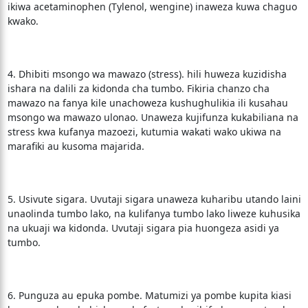
ikiwa acetaminophen (Tylenol, wengine) inaweza kuwa chaguo
kwako.
4. Dhibiti msongo wa mawazo (stress). hili huweza kuzidisha
ishara na dalili za kidonda cha tumbo. Fikiria chanzo cha
mawazo na fanya kile unachoweza kushughulikia ili kusahau
msongo wa mawazo ulonao. Unaweza kujifunza kukabiliana na
stress kwa kufanya mazoezi, kutumia wakati wako ukiwa na
marafiki au kusoma majarida.
5. Usivute sigara. Uvutaji sigara unaweza kuharibu utando laini
unaolinda tumbo lako, na kulifanya tumbo lako liweze kuhusika
na ukuaji wa kidonda. Uvutaji sigara pia huongeza asidi ya
tumbo.
6. Punguza au epuka pombe. Matumizi ya pombe kupita kiasi