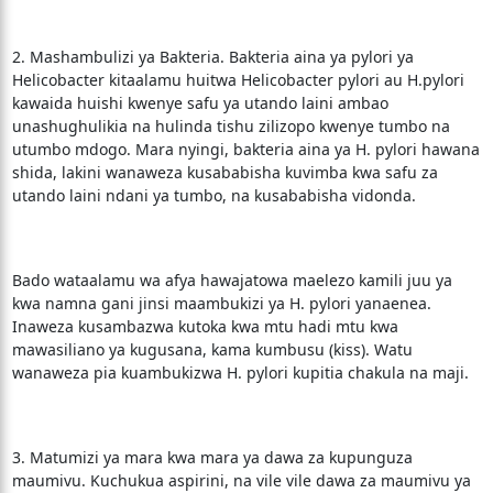
2. Mashambulizi ya Bakteria. Bakteria aina ya pylori ya
Helicobacter kitaalamu huitwa Helicobacter pylori au H.pylori
kawaida huishi kwenye safu ya utando laini ambao
unashughulikia na hulinda tishu zilizopo kwenye tumbo na
utumbo mdogo. Mara nyingi, bakteria aina ya H. pylori hawana
shida, lakini wanaweza kusababisha kuvimba kwa safu za
utando laini ndani ya tumbo, na kusababisha vidonda.
Bado wataalamu wa afya hawajatowa maelezo kamili juu ya
kwa namna gani jinsi maambukizi ya H. pylori yanaenea.
Inaweza kusambazwa kutoka kwa mtu hadi mtu kwa
mawasiliano ya kugusana, kama kumbusu (kiss). Watu
wanaweza pia kuambukizwa H. pylori kupitia chakula na maji.
3. Matumizi ya mara kwa mara ya dawa za kupunguza
maumivu. Kuchukua aspirini, na vile vile dawa za maumivu ya