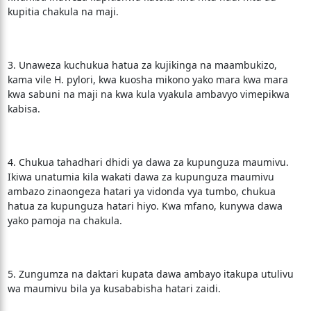
kupitia chakula na maji.
3. Unaweza kuchukua hatua za kujikinga na maambukizo,
kama vile H. pylori, kwa kuosha mikono yako mara kwa mara
kwa sabuni na maji na kwa kula vyakula ambavyo vimepikwa
kabisa.
4. Chukua tahadhari dhidi ya dawa za kupunguza maumivu.
Ikiwa unatumia kila wakati dawa za kupunguza maumivu
ambazo zinaongeza hatari ya vidonda vya tumbo, chukua
hatua za kupunguza hatari hiyo. Kwa mfano, kunywa dawa
yako pamoja na chakula.
5. Zungumza na daktari kupata dawa ambayo itakupa utulivu
wa maumivu bila ya kusababisha hatari zaidi.