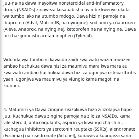
juu-na-na dawa inayoitwa nonsteroidal anti-inflammatory
drugs (NSAIDs) zinaweza kusababisha uvimbe kwenye ukuta
wa tumbo lako na utumbo mdogo. Dawa hizi ni pamoja na
ibuprofen (Advil, Motrin IB, na nyingine), sodiamu ya naproxen
(Aleve, Anaprox, na nyingine), ketoprofen na na nyingine. Dawa
hizi hazijumuishi acetaminophen (Tylenol).
Vidonda vya tumbo ni kawaida zaidi kwa watu wazima wazee
ambao huchukua dawa hizi za maumivu mara kwa mara au
kwa watu ambao huchukua dawa hizi za ugonjwa osteoarthritis
yaani ugonjwa wa maumivu ya viungio kama magoti na
kiunoni.
4. Matumizi ya Dawa zingine zisizokuwa hizo zilizotajwa hapo
juu. Kuchukua dawa zingine pamoja na zile za NSAIDs, kama
vile steroid, anticoagulants, aspirin ya kiwango cha chini,
kuchagua inhibitors ya serotonin reuptake (SSRIs), alendronate
(Fosamax) na risedronate (Actonel), kunaweza kuongeza sana