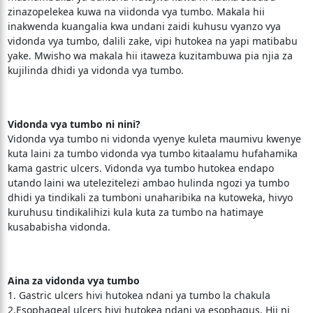
zinazopelekea kuwa na viidonda vya tumbo. Makala hii
inakwenda kuangalia kwa undani zaidi kuhusu vyanzo vya
vidonda vya tumbo, dalili zake, vipi hutokea na yapi matibabu
yake. Mwisho wa makala hii itaweza kuzitambuwa pia njia za
kujilinda dhidi ya vidonda vya tumbo.
Vidonda vya tumbo ni nini?
Vidonda vya tumbo ni vidonda vyenye kuleta maumivu kwenye
kuta laini za tumbo vidonda vya tumbo kitaalamu hufahamika
kama gastric ulcers. Vidonda vya tumbo hutokea endapo
utando laini wa utelezitelezi ambao hulinda ngozi ya tumbo
dhidi ya tindikali za tumboni unaharibika na kutoweka, hivyo
kuruhusu tindikalihizi kula kuta za tumbo na hatimaye
kusababisha vidonda.
Aina za vidonda vya tumbo
1. Gastric ulcers hivi hutokea ndani ya tumbo la chakula
2.Esophageal ulcers hivi hutokea ndani ya esophagus. Hii ni