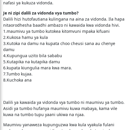
nafasi ya kukuza vidonda.
Je ni zipi dalili za vidonda vya tumbo?
Dalili hizi hutofautiana kulingana na aina za vidonda. Ila hapa
nitaorodhesha baadhi ambazo ni kawaida kwa vidonda hivi.
1.maumivu ya tumbo kutokea kitomvuni mpaka kifuani
2.Kukosa hamu ya kula
3.Kutoka na damu na kupata choo cheusi sana au chenye
damu
4.Kupungua uzito bila sababu
5.Kutapika na kutapika damu
6.kupata kiungulia mara kwa mara.
7.Tumbo kujaa.
8.Kuchoka ana
Dalili ya kawaida ya vidonda vya tumbo ni maumivu ya tumbo.
Asidi ya tumbo hufanya maumivu kuwa mabaya, kama vile
kuwa na tumbo tupu yaani ukiwa na njaa.
Maumivu yanaweza kupunguzwa kwa kula vyakula fulani