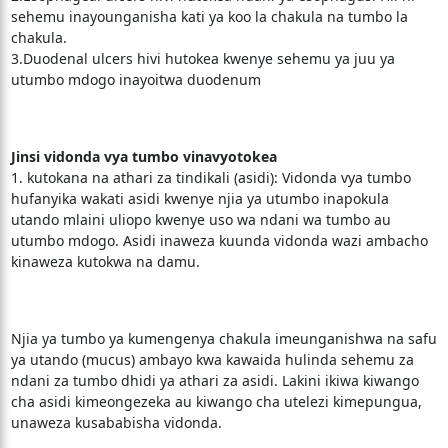
sehemu inayounganisha kati ya koo la chakula na tumbo la
chakula.
3.Duodenal ulcers hivi hutokea kwenye sehemu ya juu ya
utumbo mdogo inayoitwa duodenum
Jinsi vidonda vya tumbo vinavyotokea
1. kutokana na athari za tindikali (asidi): Vidonda vya tumbo
hufanyika wakati asidi kwenye njia ya utumbo inapokula
utando mlaini uliopo kwenye uso wa ndani wa tumbo au
utumbo mdogo. Asidi inaweza kuunda vidonda wazi ambacho
kinaweza kutokwa na damu.
Njia ya tumbo ya kumengenya chakula imeunganishwa na safu
ya utando (mucus) ambayo kwa kawaida hulinda sehemu za
ndani za tumbo dhidi ya athari za asidi. Lakini ikiwa kiwango
cha asidi kimeongezeka au kiwango cha utelezi kimepungua,
unaweza kusababisha vidonda.