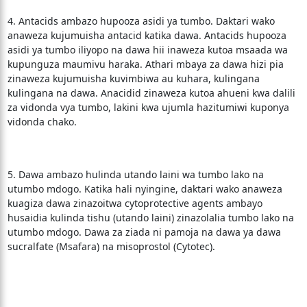
4. Antacids ambazo hupooza asidi ya tumbo. Daktari wako
anaweza kujumuisha antacid katika dawa. Antacids hupooza
asidi ya tumbo iliyopo na dawa hii inaweza kutoa msaada wa
kupunguza maumivu haraka. Athari mbaya za dawa hizi pia
zinaweza kujumuisha kuvimbiwa au kuhara, kulingana
kulingana na dawa. Anacidid zinaweza kutoa ahueni kwa dalili
za vidonda vya tumbo, lakini kwa ujumla hazitumiwi kuponya
vidonda chako.
5. Dawa ambazo hulinda utando laini wa tumbo lako na
utumbo mdogo. Katika hali nyingine, daktari wako anaweza
kuagiza dawa zinazoitwa cytoprotective agents ambayo
husaidia kulinda tishu (utando laini) zinazolalia tumbo lako na
utumbo mdogo. Dawa za ziada ni pamoja na dawa ya dawa
sucralfate (Msafara) na misoprostol (Cytotec).