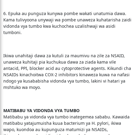
6. Epuka au punguza kunywa pombe wakati unatumia dawa.
Kama tulivyoona unywaji wa pombe unaweza kuhatarisha zaidi
vidonda vya tumbo kwa kuchochea uzalishwaji wa asidi
tumboni.
Ikiwa unahitaji dawa za kutuli za maumivu na zile za NSAID,
unaweza kuhitaji pia kuchukua dawa za ziada kama vile
antacid, PPI, blocker acid au cytoprotective agents. Kikundi cha
NSAIDs kinachoitwa COX-2 inhibitors kinaweza kuwa na nafasi
ndogo ya kusababisha vidonda vya tumbo, lakini vi hatari ya
mshtuko wa moyo.
MATIBABU YA VIDONDA VYA TUMBO
Matibabu ya vidonda vya tumbo inategemea sababu. Kawaida
matibabu yatajumuisha kuua bacterium ya H. pylori, ikiwa
wapo, kuondoa au kupunguza matumizi ya NSAIDs,