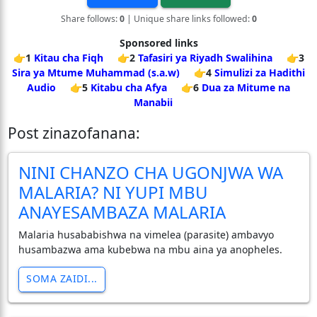
Share follows:
0
| Unique share links followed:
0
Sponsored links
👉1
Kitau cha Fiqh
👉2
Tafasiri ya Riyadh Swalihina
👉3
Sira ya Mtume Muhammad (s.a.w)
👉4
Simulizi za Hadithi
Audio
👉5
Kitabu cha Afya
👉6
Dua za Mitume na
Manabii
Post zinazofanana:
NINI CHANZO CHA UGONJWA WA
MALARIA? NI YUPI MBU
ANAYESAMBAZA MALARIA
Malaria husababishwa na vimelea (parasite) ambavyo
husambazwa ama kubebwa na mbu aina ya anopheles.
SOMA ZAIDI...