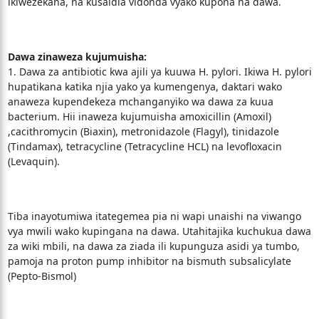
ikiwezekana, na kusaidia vidonda vyako kupona na dawa.
Dawa zinaweza kujumuisha:
1. Dawa za antibiotic kwa ajili ya kuuwa H. pylori. Ikiwa H. pylori
hupatikana katika njia yako ya kumengenya, daktari wako
anaweza kupendekeza mchanganyiko wa dawa za kuua
bacterium. Hii inaweza kujumuisha amoxicillin (Amoxil)
,cacithromycin (Biaxin), metronidazole (Flagyl), tinidazole
(Tindamax), tetracycline (Tetracycline HCL) na levofloxacin
(Levaquin).
Tiba inayotumiwa itategemea pia ni wapi unaishi na viwango
vya mwili wako kupingana na dawa. Utahitajika kuchukua dawa
za wiki mbili, na dawa za ziada ili kupunguza asidi ya tumbo,
pamoja na proton pump inhibitor na bismuth subsalicylate
(Pepto-Bismol)