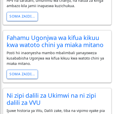
HPV na saratani, umuhimu wa chanjo, na hatua za kinga
ambazo kila jamii inapaswa kuzichukua.
SOMA ZAIDI...
Fahamu Ugonjwa wa kifua kikuu
kwa watoto chini ya miaka mitano
Posti hii inaonyesha mambo mbalimbali yanayoweza
kusababisha Ugonjwa wa kifua kikuu kwa watoto chini ya
miaka mitano.
SOMA ZAIDI...
Ni zipi dalili za Ukimwi na ni zipi
dalili za VVU
Ijuwe historia ya VVu, Dalili zake, tiba na vipimo vyake pia