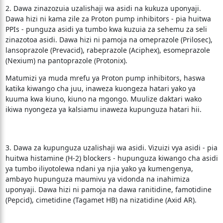
2. Dawa zinazozuia uzalishaji wa asidi na kukuza uponyaji.
Dawa hizi ni kama zile za Proton pump inhibitors - pia huitwa
PPIs - punguza asidi ya tumbo kwa kuzuia za sehemu za seli
zinazotoa asidi. Dawa hizi ni pamoja na omeprazole (Prilosec),
lansoprazole (Prevacid), rabeprazole (Aciphex), esomeprazole
(Nexium) na pantoprazole (Protonix).
Matumizi ya muda mrefu ya Proton pump inhibitors, haswa
katika kiwango cha juu, inaweza kuongeza hatari yako ya
kuuma kwa kiuno, kiuno na mgongo. Muulize daktari wako
ikiwa nyongeza ya kalsiamu inaweza kupunguza hatari hii.
3. Dawa za kupunguza uzalishaji wa asidi. Vizuizi vya asidi - pia
huitwa histamine (H-2) blockers - hupunguza kiwango cha asidi
ya tumbo iliyotolewa ndani ya njia yako ya kumengenya,
ambayo hupunguza maumivu ya vidonda na inahimiza
uponyaji. Dawa hizi ni pamoja na dawa ranitidine, famotidine
(Pepcid), cimetidine (Tagamet HB) na nizatidine (Axid AR).