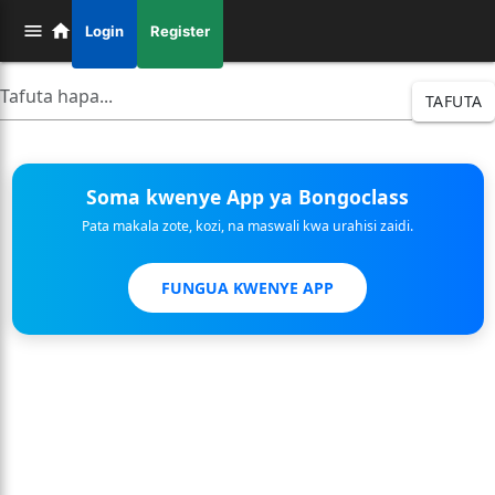
Login
Register
TAFUTA
Soma kwenye App ya Bongoclass
Pata makala zote, kozi, na maswali kwa urahisi zaidi.
FUNGUA KWENYE APP