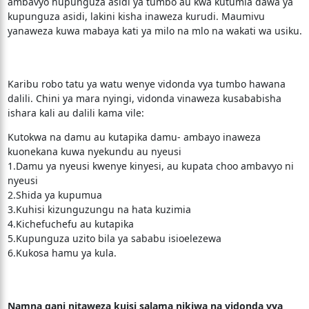
ambavyo hupunguza asidi ya tumbo au kwa kutumia dawa ya
kupunguza asidi, lakini kisha inaweza kurudi. Maumivu
yanaweza kuwa mabaya kati ya milo na mlo na wakati wa usiku.
Karibu robo tatu ya watu wenye vidonda vya tumbo hawana
dalili. Chini ya mara nyingi, vidonda vinaweza kusababisha
ishara kali au dalili kama vile:
Kutokwa na damu au kutapika damu- ambayo inaweza
kuonekana kuwa nyekundu au nyeusi
1.Damu ya nyeusi kwenye kinyesi, au kupata choo ambavyo ni
nyeusi
2.Shida ya kupumua
3.Kuhisi kizunguzungu na hata kuzimia
4.Kichefuchefu au kutapika
5.Kupunguza uzito bila ya sababu isioelezewa
6.Kukosa hamu ya kula.
Namna gani nitaweza kuisi salama nikiwa na vidonda vya