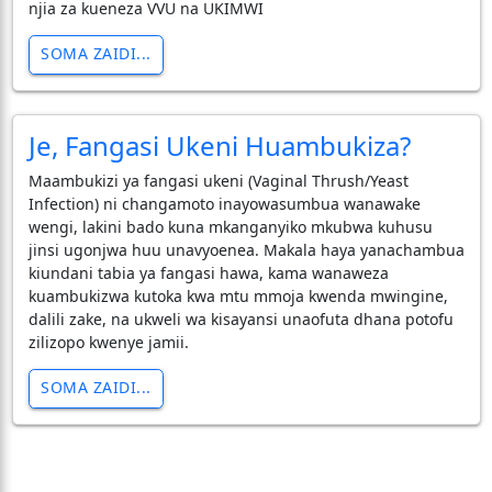
njia za kueneza VVU na UKIMWI
SOMA ZAIDI...
Je, Fangasi Ukeni Huambukiza?
Maambukizi ya fangasi ukeni (Vaginal Thrush/Yeast
Infection) ni changamoto inayowasumbua wanawake
wengi, lakini bado kuna mkanganyiko mkubwa kuhusu
jinsi ugonjwa huu unavyoenea. Makala haya yanachambua
kiundani tabia ya fangasi hawa, kama wanaweza
kuambukizwa kutoka kwa mtu mmoja kwenda mwingine,
dalili zake, na ukweli wa kisayansi unaofuta dhana potofu
zilizopo kwenye jamii.
SOMA ZAIDI...