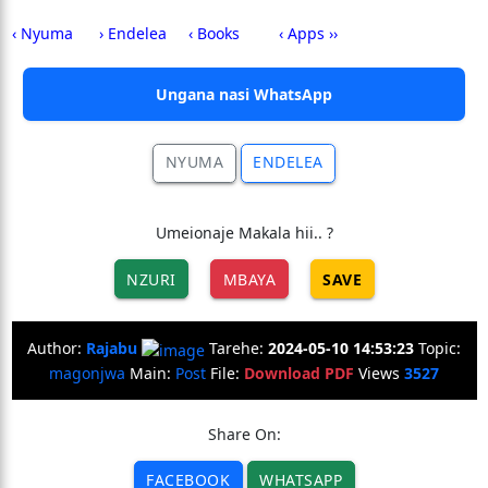
‹ Nyuma
› Endelea
‹ Books
‹ Apps ››
Ungana nasi WhatsApp
NYUMA
ENDELEA
Umeionaje Makala hii.. ?
NZURI
MBAYA
SAVE
Author:
Rajabu
Tarehe:
2024-05-10 14:53:23
Topic:
magonjwa
Main:
Post
File:
Download PDF
Views
3527
Share On:
FACEBOOK
WHATSAPP