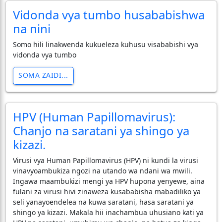
Vidonda vya tumbo husababishwa
na nini
Somo hili linakwenda kukueleza kuhusu visababishi vya
vidonda vya tumbo
SOMA ZAIDI...
HPV (Human Papillomavirus):
Chanjo na saratani ya shingo ya
kizazi.
​Virusi vya Human Papillomavirus (HPV) ni kundi la virusi
vinavyoambukiza ngozi na utando wa ndani wa mwili.
Ingawa maambukizi mengi ya HPV hupona yenyewe, aina
fulani za virusi hivi zinaweza kusababisha mabadiliko ya
seli yanayoendelea na kuwa saratani, hasa saratani ya
shingo ya kizazi. Makala hii inachambua uhusiano kati ya