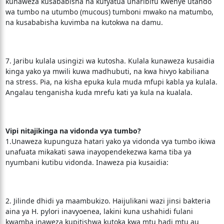
kunaweza kusababisha na kufyatua uharibifu kwenye utando
wa tumbo na utumbo (mucous) tumboni mwako na matumbo,
na kusababisha kuvimba na kutokwa na damu.
7. Jaribu kulala usingizi wa kutosha. Kulala kunaweza kusaidia
kinga yako ya mwili kuwa madhubuti, na kwa hivyo kabiliana
na stress. Pia, na kisha epuka kula muda mfupi kabla ya kulala.
Angalau tenganisha kuda mrefu kati ya kula na kualala.
Vipi nitajikinga na vidonda vya tumbo?
1.Unaweza kupunguza hatari yako ya vidonda vya tumbo ikiwa
unafuata mikakati sawa inayopendekezwa kama tiba ya
nyumbani kutibu vidonda. Inaweza pia kusaidia:
2. Jilinde dhidi ya maambukizo. Haijulikani wazi jinsi bakteria
aina ya H. pylori inavyoenea, lakini kuna ushahidi fulani
kwamba inaweza kupitishwa kutoka kwa mtu hadi mtu au