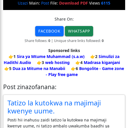
Uzazi
Main:
Post
File:
Download PDF
Views
6115
Share On:
FACEBOOK
WHATSAPP
Share follows:
0
| Unique share links followed:
0
Sponsored links
👉1
Sira ya Mtume Muhammad (s.a.w)
👉2
Simulizi za
Hadithi Audio
👉3
web hosting
👉4
Madrasa kiganjani
👉5
Dua za Mitume na Manabii
👉6
Bongolite - Game zone
- Play free game
Post zinazofanana:
Tatizo la kutokwa na majimaji
kwenye uume.
Posti hii inahusu zaidi tatizo la kutokwa na majimaji
kwenye uume, ni tatizo ambalo uwakumba baadhi ya