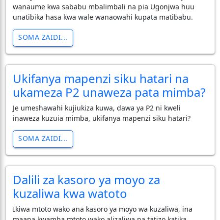
wanaume kwa sababu mbalimbali na pia Ugonjwa huu
unatibika hasa kwa wale wanaowahi kupata matibabu.
SOMA ZAIDI...
Ukifanya mapenzi siku hatari na
ukameza P2 unaweza pata mimba?
Je umeshawahi kujiukiza kuwa, dawa ya P2 ni kweli
inaweza kuzuia mimba, ukifanya mapenzi siku hatari?
SOMA ZAIDI...
Dalili za kasoro ya moyo za
kuzaliwa kwa watoto
Ikiwa mtoto wako ana kasoro ya moyo wa kuzaliwa, ina
maana kwamba mtoto wako alizaliwa na tatizo katika