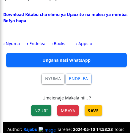
Download Kitabu cha elimu ya Ujauzito na malezi ya mimba.
Bofya hapa
‹ Nyuma
› Endelea
‹ Books
‹ Apps ››
Ungana nasi WhatsApp
NYUMA
ENDELEA
Umeionaje Makala hii.. ?
NZURI
MBAYA
SAVE
Author:
Rajabu
Tarehe:
2024-05-10 14:53:23
Topic: