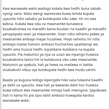
Kwa wanawake walio wadogo kukata kwa hedhi kuna sababi
nyingi sana. Watu wengi wamezoea kuwa lamda kupata
ujauzito ndio sababu ya kutokupata siku zake. Hii sio swa
kabisa. Kukata kwa siku za mwanamke kunaweza
kusababishwa na maradhi kama kisukari na baadhi ya maradhi
yanayoipata ovari ya mwanamke. Ovari ndio sehemu pekee ya
mwanamke ambayo mayai huzaliwa. Hivyo sehemu hii ndio
ambayo inatoa homoni ambazo huchochea upatikanaji wa
hedhi ama huzuia hedhi isipatikane kutokana na kupata
ujauzito. Pia matumizi ya njia za uzazi wa mpango huweza
kusababisha tatizo hili la kutokuona siku zake mwanamke.
Matumizi ya vyakula, hali ya hewa na madawa ni katika
visababishi vikuu vya kutokupata hedhi kwa muda sahihi.
Baada ya kugusia kidogo kipengele hiko sasa tukaone baadhi
ya dalili za ujauzito. Kwa hali ya kawaida dalili hizi huweza
kuwa tofauti kwa mwanamke mmoja hadi mwingine. Ijapokuwa
hali ni kama hii pia zipo dalili ambazo huwapata karibia
wanawake wote:-