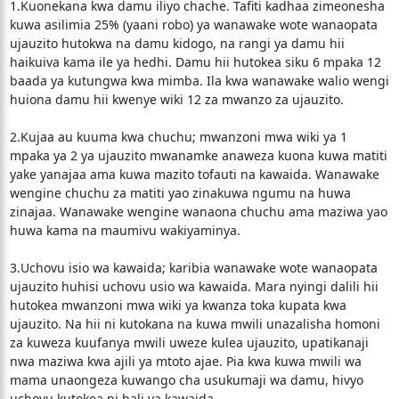
1.Kuonekana kwa damu iliyo chache. Tafiti kadhaa zimeonesha
kuwa asilimia 25% (yaani robo) ya wanawake wote wanaopata
ujauzito hutokwa na damu kidogo, na rangi ya damu hii
haikuiva kama ile ya hedhi. Damu hii hutokea siku 6 mpaka 12
baada ya kutungwa kwa mimba. Ila kwa wanawake walio wengi
huiona damu hii kwenye wiki 12 za mwanzo za ujauzito.
2.Kujaa au kuuma kwa chuchu; mwanzoni mwa wiki ya 1
mpaka ya 2 ya ujauzito mwanamke anaweza kuona kuwa matiti
yake yanajaa ama kuwa mazito tofauti na kawaida. Wanawake
wengine chuchu za matiti yao zinakuwa ngumu na huwa
zinajaa. Wanawake wengine wanaona chuchu ama maziwa yao
huwa kama na maumivu wakiyaminya.
3.Uchovu isio wa kawaida; karibia wanawake wote wanaopata
ujauzito huhisi uchovu usio wa kawaida. Mara nyingi dalili hii
hutokea mwanzoni mwa wiki ya kwanza toka kupata kwa
ujauzito. Na hii ni kutokana na kuwa mwili unazalisha homoni
za kuweza kuufanya mwili uweze kulea ujauzito, upatikanaji
nwa maziwa kwa ajili ya mtoto ajae. Pia kwa kuwa mwili wa
mama unaongeza kuwango cha usukumaji wa damu, hivyo
uchovu kutokea ni hali ya kawaida.