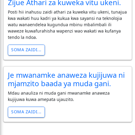
Zijue Athari za kuweka vitu ukeni.
Posti hii inahusu zaidi athari za kuweka vitu ukeni, tunajua
kwa wakati huu kadri ya kukua kwa sayansi na teknolojia
watu wanaendelea kugundua mbinu mbalimbali ili
waweze kuwafurahisha wapenzi wao wakati wa kufanya
tendo la ndoa.
SOMA ZAIDI...
Je mwanamke anaweza kujijuwa ni
mjamzito baada ya muda gani.
Mdau anauliza ni muda gani mwanamke anaweza
kujijuwa kuwa amepata ujauzito.
SOMA ZAIDI...