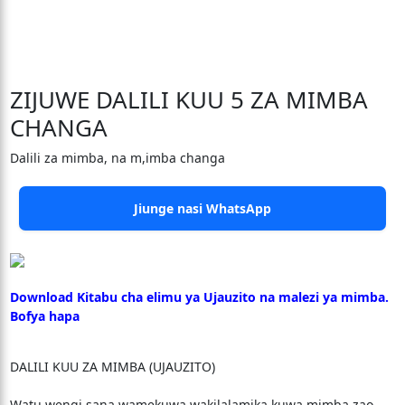
ZIJUWE DALILI KUU 5 ZA MIMBA
CHANGA
Dalili za mimba, na m,imba changa
Jiunge nasi WhatsApp
Download Kitabu cha elimu ya Ujauzito na malezi ya mimba.
Bofya hapa
DALILI KUU ZA MIMBA (UJAUZITO)
Watu wengi sana wamekuwa wakilalamika kuwa mimba zao