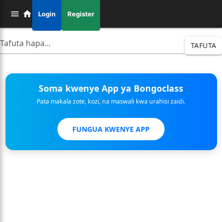
Login
Register
TAFUTA
Soma kwenye App ya Bongoclass
Pata makala zote, kozi, na maswali kwa urahisi zaidi.
FUNGUA KWENYE APP