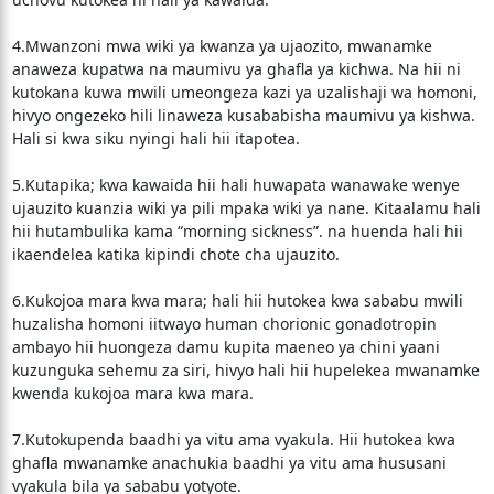
4.Mwanzoni mwa wiki ya kwanza ya ujaozito, mwanamke
anaweza kupatwa na maumivu ya ghafla ya kichwa. Na hii ni
kutokana kuwa mwili umeongeza kazi ya uzalishaji wa homoni,
hivyo ongezeko hili linaweza kusababisha maumivu ya kishwa.
Hali si kwa siku nyingi hali hii itapotea.
5.Kutapika; kwa kawaida hii hali huwapata wanawake wenye
ujauzito kuanzia wiki ya pili mpaka wiki ya nane. Kitaalamu hali
hii hutambulika kama “morning sickness”. na huenda hali hii
ikaendelea katika kipindi chote cha ujauzito.
6.Kukojoa mara kwa mara; hali hii hutokea kwa sababu mwili
huzalisha homoni iitwayo human chorionic gonadotropin
ambayo hii huongeza damu kupita maeneo ya chini yaani
kuzunguka sehemu za siri, hivyo hali hii hupelekea mwanamke
kwenda kukojoa mara kwa mara.
7.Kutokupenda baadhi ya vitu ama vyakula. Hii hutokea kwa
ghafla mwanamke anachukia baadhi ya vitu ama hususani
vyakula bila ya sababu yotyote.