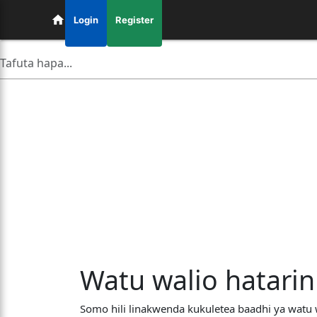
Login
Register
Watu walio hatarin
Somo hili linakwenda kukuletea baadhi ya watu w