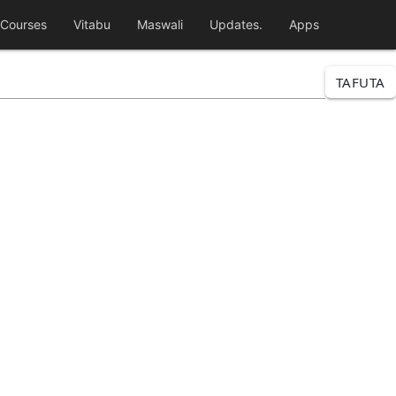
Courses
Vitabu
Maswali
Updates.
Apps
TAFUTA