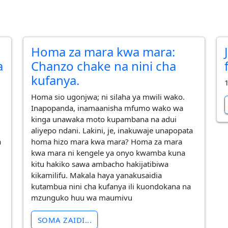
Homa za mara kwa mara:
a
Chanzo chake na nini cha
kufanya.
1
Homa sio ugonjwa; ni silaha ya mwili wako.
Inapopanda, inamaanisha mfumo wako wa
kinga unawaka moto kupambana na adui
aliyepo ndani. Lakini, je, inakuwaje unapopata
a
homa hizo mara kwa mara? Homa za mara
kwa mara ni kengele ya onyo kwamba kuna
kitu hakiko sawa ambacho hakijatibiwa
a
kikamilifu. Makala haya yanakusaidia
kutambua nini cha kufanya ili kuondokana na
mzunguko huu wa maumivu
SOMA ZAIDI...