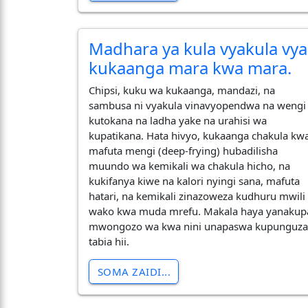
Madhara ya kula vyakula vya
kukaanga mara kwa mara.
Chipsi, kuku wa kukaanga, mandazi, na
sambusa ni vyakula vinavyopendwa na wengi
kutokana na ladha yake na urahisi wa
kupatikana. Hata hivyo, kukaanga chakula kw
mafuta mengi (deep-frying) hubadilisha
muundo wa kemikali wa chakula hicho, na
kukifanya kiwe na kalori nyingi sana, mafuta
hatari, na kemikali zinazoweza kudhuru mwili
wako kwa muda mrefu. Makala haya yanakup
mwongozo wa kwa nini unapaswa kupunguz
tabia hii.
SOMA ZAIDI...