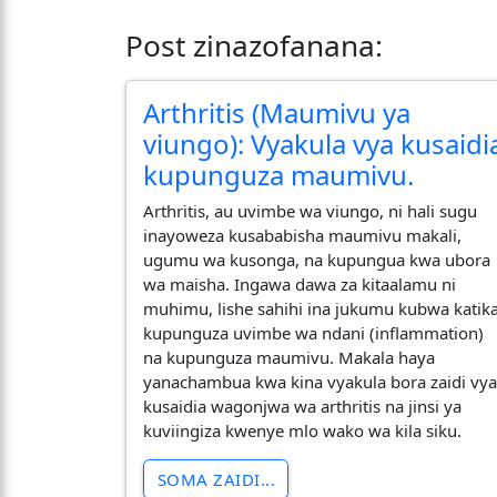
Post zinazofanana:
Arthritis (Maumivu ya
viungo): Vyakula vya kusaidi
kupunguza maumivu.
​Arthritis, au uvimbe wa viungo, ni hali sugu
inayoweza kusababisha maumivu makali,
ugumu wa kusonga, na kupungua kwa ubora
wa maisha. Ingawa dawa za kitaalamu ni
muhimu, lishe sahihi ina jukumu kubwa katik
kupunguza uvimbe wa ndani (inflammation)
na kupunguza maumivu. Makala haya
yanachambua kwa kina vyakula bora zaidi vy
kusaidia wagonjwa wa arthritis na jinsi ya
kuviingiza kwenye mlo wako wa kila siku.
SOMA ZAIDI...