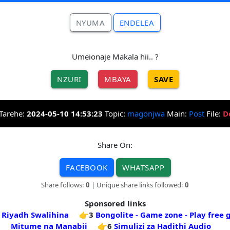
NYUMA
ENDELEA
Umeionaje Makala hii.. ?
NZURI
MBAYA
SAVE
Tarehe:
2024-05-10 14:53:23
Topic:
magonjwa
Main:
Post
File:
D
Share On:
FACEBOOK
WHATSAPP
Share follows:
0
| Unique share links followed:
0
Sponsored links
a Riyadh Swalihina
👉3
Bongolite - Game zone - Play free
Mitume na Manabii
👉6
Simulizi za Hadithi Audio