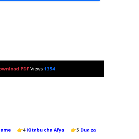
ownload PDF
Views
1354
 game
👉4
Kitabu cha Afya
👉5
Dua za