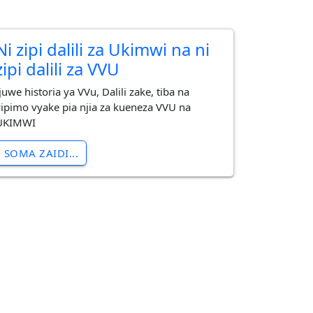
Ni zipi dalili za Ukimwi na ni
zipi dalili za VVU
juwe historia ya VVu, Dalili zake, tiba na
vipimo vyake pia njia za kueneza VVU na
UKIMWI
SOMA ZAIDI...