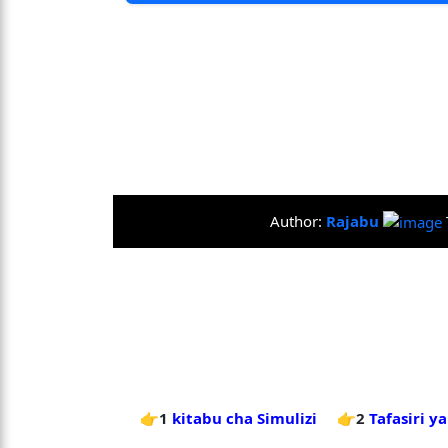
Author:
Rajabu
👉1
kitabu cha Simulizi
👉2
Tafasiri y