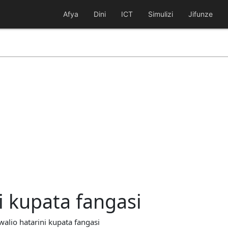
Afya
Dini
ICT
Simulizi
Jifunze
i kupata fangasi
alio hatarini kupata fangasi