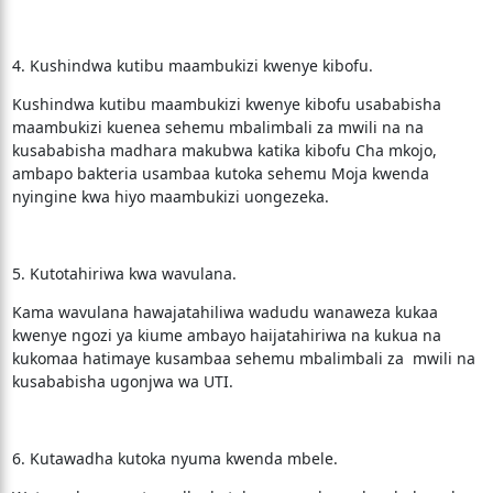
4. Kushindwa kutibu maambukizi kwenye kibofu.
Kushindwa kutibu maambukizi kwenye kibofu usababisha
maambukizi kuenea sehemu mbalimbali za mwili na na
kusababisha madhara makubwa katika kibofu Cha mkojo,
ambapo bakteria usambaa kutoka sehemu Moja kwenda
nyingine kwa hiyo maambukizi uongezeka.
5. Kutotahiriwa kwa wavulana.
Kama wavulana hawajatahiliwa wadudu wanaweza kukaa
kwenye ngozi ya kiume ambayo haijatahiriwa na kukua na
kukomaa hatimaye kusambaa sehemu mbalimbali za mwili na
kusababisha ugonjwa wa UTI.
6. Kutawadha kutoka nyuma kwenda mbele.