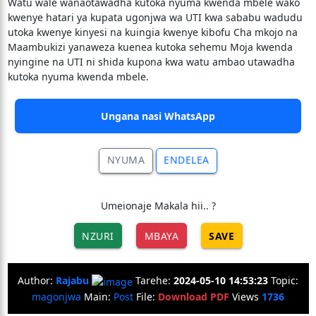
Watu wale wanaotawadha kutoka nyuma kwenda mbele wako
kwenye hatari ya kupata ugonjwa wa UTI kwa sababu wadudu
utoka kwenye kinyesi na kuingia kwenye kibofu Cha mkojo na
Maambukizi yanaweza kuenea kutoka sehemu Moja kwenda
nyingine na UTI ni shida kupona kwa watu ambao utawadha
kutoka nyuma kwenda mbele.
Ungana nasi WhatsApp
NYUMA
ENDELEA
Umeionaje Makala hii.. ?
NZURI
MBAYA
SAVE
Author:
Rajabu
Tarehe:
2024-05-10 14:53:23
Topic:
magonjwa
Main:
Post
File:
Download PDF
Views
1736