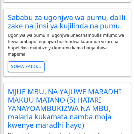
Sababu za ugonjwa wa pumu, dalili
zake na jinsi ya kujilinda na pumu.
Ugonjwa wa pumu ni ugonjwa unaoshambulia mfumo wa
hewa ambapo mgonjwa hushindwa kupumua vizuri na
hupelekea matatizo ya kudumu kama haujatibiwa
mapema.
SOMA ZAIDI...
MJUE MBU, NA YAJUWE MARADHI
MAKUU MATANO (5) HATARI
YANAYOAMBUKIZWA NA MBU,
malaria kukamata namba moja
kwenye maradhi hayo)