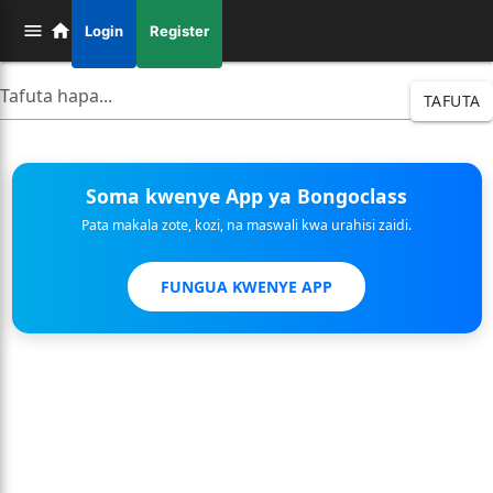
Login
Register
TAFUTA
Soma kwenye App ya Bongoclass
Pata makala zote, kozi, na maswali kwa urahisi zaidi.
FUNGUA KWENYE APP