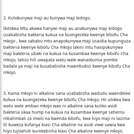
2. Kutokunywa maji au kunywa maji kidogo.
Ikitokea Mtu akawa hanywi maji au anakunywa maji kidogo
usababisha bakteria kukua na kuongezeka kwenye kibofu Cha
mkojo , kwa sababu mtu anapokunywa maji usaidia kupunguza
bakteria kwenye kibofu Cha mkojo lakini mtu hasipokunywa
maji bakteria ubaki na kukua na kusambaa kwenye kibofu Cha
mkojo, tatizo hili uwapata watu wale wanaotumia pombe
badala ya maji na kusababisha maambukizi kwenye kibofu Cha
mkojo.
3. Kama mkojo ni alkaline sana usababisha wadudu waendelee
kukua na kuongezeka kwenye kibofu Cha mkojo. Hii utokea kwa
watu wale ambao mkojo wao ni alkaline sana kuliko asidi
bakteria ukaa hump na kukua na kusambaa kwenye sehemu
mbalimbali za mwili na kwenda kibofu, kwa hiyo maji ni lazima
Ili kuweza kufanya kiasi Cha alkaline na asidi viwe sawia kwa
hiyo tujitahidi kurekebisha kiasi Cha alkaline kwenye mkojo.