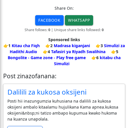
Share On:
FACEBOOK
WHATSAPP
Share follows:
0
| Unique share links followed:
0
Sponsored links
👉1
Kitau cha Fiqh
👉2
Madrasa kiganjani
👉3
Simulizi za
Hadithi Audio
👉4
Tafasiri ya Riyadh Swalihina
👉5
Bongolite - Game zone - Play free game
👉6
kitabu cha
Simulizi
Post zinazofanana:
Dalilili za kukosa oksijeni
Posti hii inazungumzia kuhusiana na dalilili za kukosa
oksijeni ambalo kitaalamu hujulikana Kama apnea.kukosa
oksijeni&nbsp;ni tatizo ambapo kupumua kwako hukoma
na kuanza unapolala.