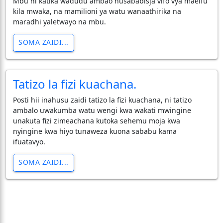
Mbu ni katika wadudu ambao husababisja vifo vya maelfu
kila mwaka, na mamilioni ya watu wanaathirika na
maradhi yaletwayo na mbu.
SOMA ZAIDI...
Tatizo la fizi kuachana.
Posti hii inahusu zaidi tatizo la fizi kuachana, ni tatizo
ambalo uwakumba watu wengi kwa wakati mwingine
unakuta fizi zimeachana kutoka sehemu moja kwa
nyingine kwa hiyo tunaweza kuona sababu kama
ifuatavyo.
SOMA ZAIDI...