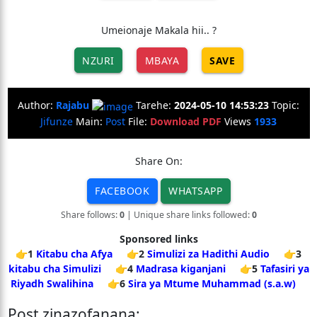
Umeionaje Makala hii.. ?
NZURI
MBAYA
SAVE
Author:
Rajabu
Tarehe:
2024-05-10 14:53:23
Topic:
Jifunze
Main:
Post
File:
Download PDF
Views
1933
Share On:
FACEBOOK
WHATSAPP
Share follows:
0
| Unique share links followed:
0
Sponsored links
👉1
Kitabu cha Afya
👉2
Simulizi za Hadithi Audio
👉3
kitabu cha Simulizi
👉4
Madrasa kiganjani
👉5
Tafasiri ya
Riyadh Swalihina
👉6
Sira ya Mtume Muhammad (s.a.w)
Post zinazofanana: