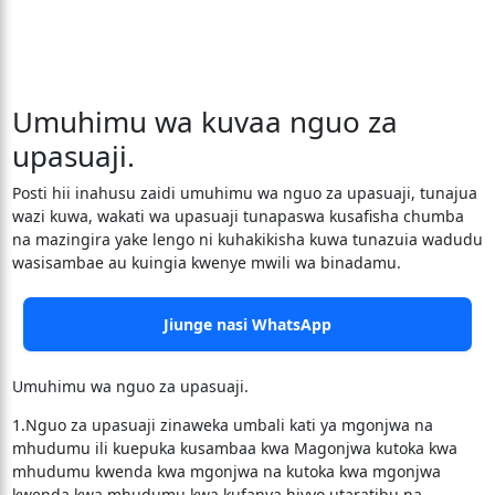
Umuhimu wa kuvaa nguo za
upasuaji.
Posti hii inahusu zaidi umuhimu wa nguo za upasuaji, tunajua
wazi kuwa, wakati wa upasuaji tunapaswa kusafisha chumba
na mazingira yake lengo ni kuhakikisha kuwa tunazuia wadudu
wasisambae au kuingia kwenye mwili wa binadamu.
Jiunge nasi WhatsApp
Umuhimu wa nguo za upasuaji.
1.Nguo za upasuaji zinaweka umbali kati ya mgonjwa na
mhudumu ili kuepuka kusambaa kwa Magonjwa kutoka kwa
mhudumu kwenda kwa mgonjwa na kutoka kwa mgonjwa
kwenda kwa mhudumu kwa kufanya hivyo utaratibu na