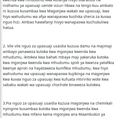
nidhamu ya upasuaji uende vizuri likiwa na lengo kuu ambalo
ni kuzuia kusambaa kwa Magonjwa wakati wa upasuaji, kwa
hiyo wahudumu wa afya wanapaswa kushika sheria za kuvaa
nguo hizi. Ambao hawafanyi hivyo wanapaswa kuchukuliwa
hatua.
2. Vile vile nguo za upasuaji usaidia kuzuia damu na majimaji
ambayo yanaweza kutoka kwa mgonjwa kwenda kwa
mhudumu, ikitokea kwa bahati mbaya maji yakaruka kutoka
kwa mgonjwa kwenda kwa mhudumu spidi ya kwanza yatafikia
kwenye apron na hayataweza kumfikia mhudumu, kwa hiyo
wahudumu wa upasuaji wanapaswa kujikinga na magonjwa
kwa kuvaa nguo za upasuaji kwa kufuata mtiririko wote kwa
sababu wakati wa upasuaji chochote kinaweza kutokea.
3.Pia nguo za upasuaji usaidia kuzuia magonjwa na chemikali
nyingine kusambaa kutoka kwa mgonjwa kwenda kwa
mhudumu kwa mfano kama mgonjwa ana Maambukizi ya