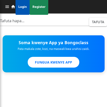
Login
Register
TAFUTA
Soma kwenye App ya Bongoclass
Pata makala zote, kozi, na maswali kwa urahisi zaidi.
FUNGUA KWENYE APP