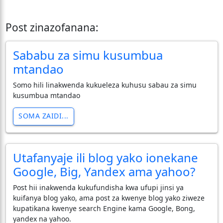
Post zinazofanana:
Sababu za simu kusumbua
mtandao
Somo hili linakwenda kukueleza kuhusu sabau za simu
kusumbua mtandao
SOMA ZAIDI...
Utafanyaje ili blog yako ionekane
Google, Big, Yandex ama yahoo?
Post hii inakwenda kukufundisha kwa ufupi jinsi ya
kuifanya blog yako, ama post za kwenye blog yako ziweze
kupatikana kwenye search Engine kama Google, Bong,
yandex na yahoo.