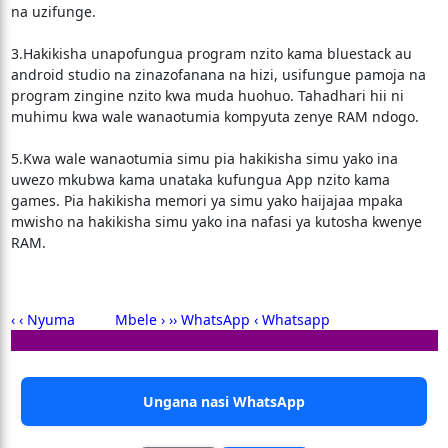
na uzifunge.
3.Hakikisha unapofungua program nzito kama bluestack au
android studio na zinazofanana na hizi, usifungue pamoja na
program zingine nzito kwa muda huohuo. Tahadhari hii ni
muhimu kwa wale wanaotumia kompyuta zenye RAM ndogo.
5.Kwa wale wanaotumia simu pia hakikisha simu yako ina
uwezo mkubwa kama unataka kufungua App nzito kama
games. Pia hakikisha memori ya simu yako haijajaa mpaka
mwisho na hakikisha simu yako ina nafasi ya kutosha kwenye
RAM.
‹ ‹ Nyuma
Mbele › ›
› WhatsApp ‹
Whatsapp
Ungana nasi WhatsApp