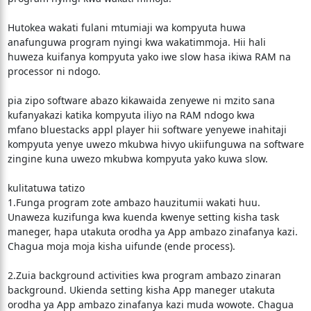
Hutokea wakati fulani mtumiaji wa kompyuta huwa
anafunguwa program nyingi kwa wakatimmoja. Hii hali
huweza kuifanya kompyuta yako iwe slow hasa ikiwa RAM na
processor ni ndogo.
pia zipo software abazo kikawaida zenyewe ni mzito sana
kufanyakazi katika kompyuta iliyo na RAM ndogo kwa
mfano bluestacks appl player hii software yenyewe inahitaji
kompyuta yenye uwezo mkubwa hivyo ukiifunguwa na software
zingine kuna uwezo mkubwa kompyuta yako kuwa slow.
kulitatuwa tatizo
1.Funga program zote ambazo hauzitumii wakati huu.
Unaweza kuzifunga kwa kuenda kwenye setting kisha task
maneger, hapa utakuta orodha ya App ambazo zinafanya kazi.
Chagua moja moja kisha uifunde (ende process).
2.Zuia background activities kwa program ambazo zinaran
background. Ukienda setting kisha App maneger utakuta
orodha ya App ambazo zinafanya kazi muda wowote. Chagua