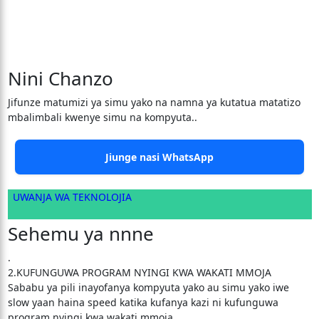
Nini Chanzo
Jifunze matumizi ya simu yako na namna ya kutatua matatizo
mbalimbali kwenye simu na kompyuta..
Jiunge nasi WhatsApp
UWANJA WA TEKNOLOJIA
Sehemu ya nnne
.
2.KUFUNGUWA PROGRAM NYINGI KWA WAKATI MMOJA
Sababu ya pili inayofanya kompyuta yako au simu yako iwe
slow yaan haina speed katika kufanya kazi ni kufunguwa
program nyingi kwa wakati mmoja.