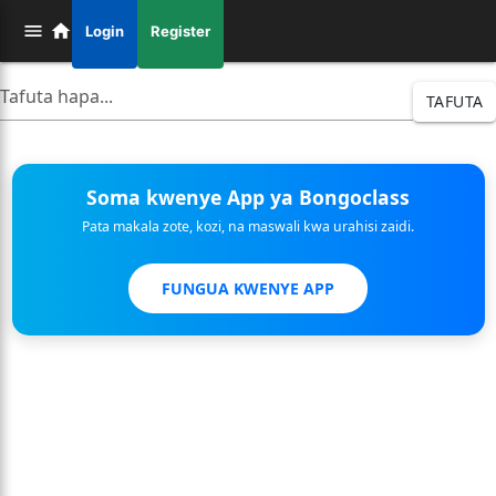
Login
Register
TAFUTA
Soma kwenye App ya Bongoclass
Pata makala zote, kozi, na maswali kwa urahisi zaidi.
FUNGUA KWENYE APP