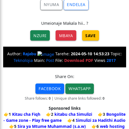
NYUMA
ENDELEA
Umeionaje Makala hii.. ?
NZURI
MBAYA
SAVE
Author:
Rajabu
Tarehe:
2024-05-10 14:53:23
Topic:
Teknolojia
Main:
Post
File:
Download PDF
Views
2817
Share On:
FACEBOOK
WHATSAPP
Share follows:
0
| Unique share links followed:
0
Sponsored links
👉1
Kitau cha Fiqh
👉2
kitabu cha Simulizi
👉3
Bongolite
- Game zone - Play free game
👉4
Simulizi za Hadithi Audio
👉5
Sira ya Mtume Muhammad (s.a.w)
👉6
web hosting