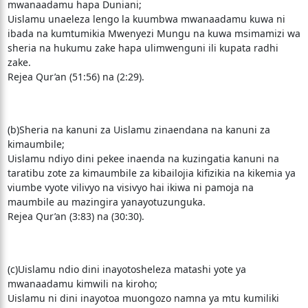
mwanaadamu hapa Duniani;
Uislamu unaeleza lengo la kuumbwa mwanaadamu kuwa ni
ibada na kumtumikia Mwenyezi Mungu na kuwa msimamizi wa
sheria na hukumu zake hapa ulimwenguni ili kupata radhi
zake.
Rejea Qur’an (51:56) na (2:29).
(b)Sheria na kanuni za Uislamu zinaendana na kanuni za
kimaumbile;
Uislamu ndiyo dini pekee inaenda na kuzingatia kanuni na
taratibu zote za kimaumbile za kibailojia kifizikia na kikemia ya
viumbe vyote vilivyo na visivyo hai ikiwa ni pamoja na
maumbile au mazingira yanayotuzunguka.
Rejea Qur’an (3:83) na (30:30).
(c)Uislamu ndio dini inayotosheleza matashi yote ya
mwanaadamu kimwili na kiroho;
Uislamu ni dini inayotoa muongozo namna ya mtu kumiliki