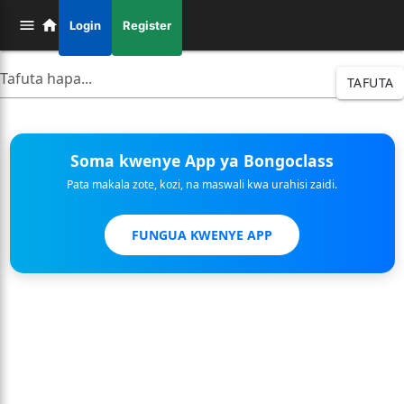
Login
Register
TAFUTA
Soma kwenye App ya Bongoclass
Pata makala zote, kozi, na maswali kwa urahisi zaidi.
FUNGUA KWENYE APP