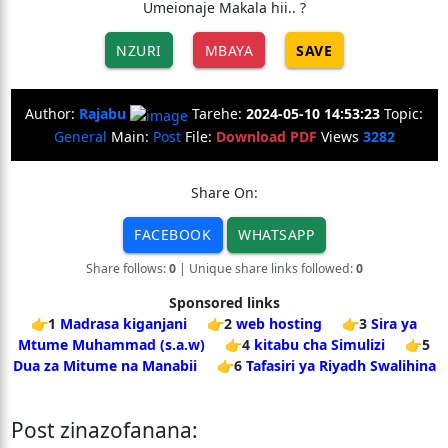
Umeionaje Makala hii.. ?
NZURI
MBAYA
SAVE
Author:
Rajabu
Tarehe:
2024-05-10 14:53:23
Topic:
General
Main:
Post
File:
Download PDF
Views
3282
Share On:
FACEBOOK
WHATSAPP
Share follows:
0
| Unique share links followed:
0
Sponsored links
👉1
Madrasa kiganjani
👉2
web hosting
👉3
Sira ya
Mtume Muhammad (s.a.w)
👉4
kitabu cha Simulizi
👉5
Dua za Mitume na Manabii
👉6
Tafasiri ya Riyadh Swalihina
Post zinazofanana: