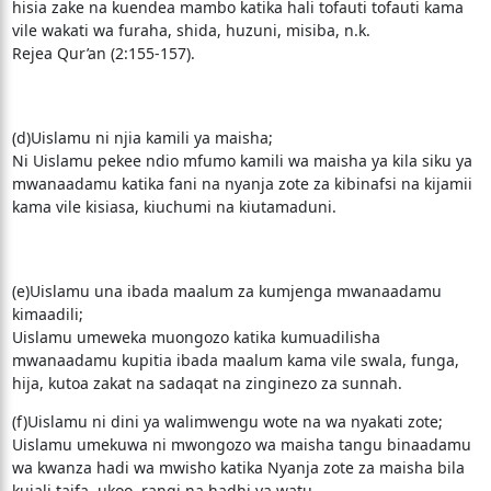
hisia zake na kuendea mambo katika hali tofauti tofauti kama
vile wakati wa furaha, shida, huzuni, misiba, n.k.
Rejea Qur’an (2:155-157).
(d)Uislamu ni njia kamili ya maisha;
Ni Uislamu pekee ndio mfumo kamili wa maisha ya kila siku ya
mwanaadamu katika fani na nyanja zote za kibinafsi na kijamii
kama vile kisiasa, kiuchumi na kiutamaduni.
(e)Uislamu una ibada maalum za kumjenga mwanaadamu
kimaadili;
Uislamu umeweka muongozo katika kumuadilisha
mwanaadamu kupitia ibada maalum kama vile swala, funga,
hija, kutoa zakat na sadaqat na zinginezo za sunnah.
(f)Uislamu ni dini ya walimwengu wote na wa nyakati zote;
Uislamu umekuwa ni mwongozo wa maisha tangu binaadamu
wa kwanza hadi wa mwisho katika Nyanja zote za maisha bila
kujali taifa, ukoo, rangi na hadhi ya watu.