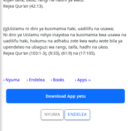
Rejea Qur’an (42:13).
(g)Uislamu ni dini ya kusimamia haki, uadilifu na usawa;
Ni dini ya Uislamu ndiyo inayotoa na kusimamia kwa usawa na
uadilifu haki, hukumu na adhabu zote kwa watu wote bila ya
upendeleo na ubaguzi wa rangi, taifa, hadhi na ukoo.
Rejea Qur’an (103:1-3), (9:33), (61:9) na (17:105).
‹ Nyuma
› Endelea
‹ Books
‹ Apps ››
Download App yetu
NYUMA
ENDELEA