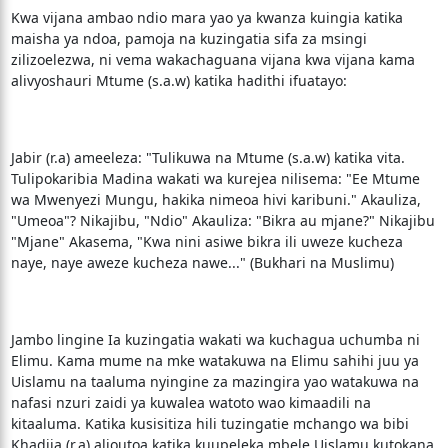
Kwa vijana ambao ndio mara yao ya kwanza kuingia katika
maisha ya ndoa, pamoja na kuzingatia sifa za msingi
zilizoelezwa, ni vema wakachaguana vijana kwa vijana kama
alivyoshauri Mtume (s.a.w) katika hadithi ifuatayo:
Jabir (r.a) ameeleza: "Tulikuwa na Mtume (s.a.w) katika vita.
Tulipokaribia Madina wakati wa kurejea nilisema: "Ee Mtume
wa Mwenyezi Mungu, hakika nimeoa hivi karibuni." Akauliza,
"Umeoa"? Nikajibu, "Ndio" Akauliza: "Bikra au mjane?" Nikajibu
"Mjane" Akasema, "Kwa nini asiwe bikra ili uweze kucheza
naye, naye aweze kucheza nawe..." (Bukhari na Muslimu)
Jambo lingine Ia kuzingatia wakati wa kuchagua uchumba ni
Elimu. Kama mume na mke watakuwa na Elimu sahihi juu ya
Uislamu na taaluma nyingine za mazingira yao watakuwa na
nafasi nzuri zaidi ya kuwalea watoto wao kimaadili na
kitaaluma. Katika kusisitiza hili tuzingatie mchango wa bibi
Khadija (r.a) alioutoa katika kuupeleka mbele Uislamu kutokana