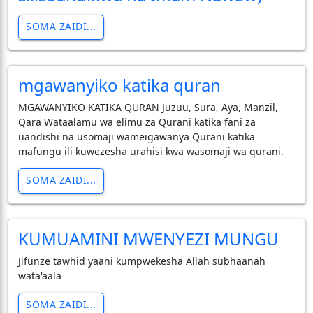
SOMA ZAIDI...
mgawanyiko katika quran
MGAWANYIKO KATIKA QURAN Juzuu, Sura, Aya, Manzil,
Qara Wataalamu wa elimu za Qurani katika fani za
uandishi na usomaji wameigawanya Qurani katika
mafungu ili kuwezesha urahisi kwa wasomaji wa qurani.
SOMA ZAIDI...
KUMUAMINI MWENYEZI MUNGU
Jifunze tawhid yaani kumpwekesha Allah subhaanah
wata'aala
SOMA ZAIDI...