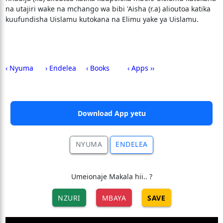
na utajiri wake na mchango wa bibi 'Aisha (r.a) alioutoa katika
kuufundisha Uislamu kutokana na Elimu yake ya Uislamu.
‹ Nyuma
› Endelea
‹ Books
‹ Apps ››
Download App yetu
NYUMA
ENDELEA
Umeionaje Makala hii.. ?
NZURI
MBAYA
SAVE