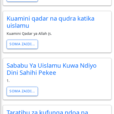
Kuamini qadar na qudra katika
uislamu
Kuamini Qadar ya Allah (s.
SOMA ZAIDI...
Sababu Ya Uislamu Kuwa Ndiyo
Dini Sahihi Pekee
1.
SOMA ZAIDI...
Taratibu za kufunga ndoa na