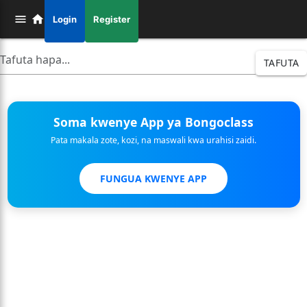
Login
Register
TAFUTA
Soma kwenye App ya Bongoclass
Pata makala zote, kozi, na maswali kwa urahisi zaidi.
FUNGUA KWENYE APP