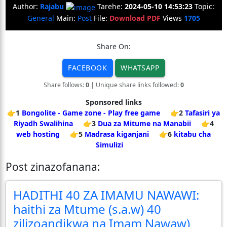
Author:
Rajabu
Tarehe:
2024-05-10 14:53:23
Topic:
General
Main:
Post
File:
Download PDF
Views
1705
Share On:
FACEBOOK
WHATSAPP
Share follows:
0
| Unique share links followed:
0
Sponsored links
👉1
Bongolite - Game zone - Play free game
👉2
Tafasiri ya
Riyadh Swalihina
👉3
Dua za Mitume na Manabii
👉4
web hosting
👉5
Madrasa kiganjani
👉6
kitabu cha
Simulizi
Post zinazofanana:
HADITHI 40 ZA IMAMU NAWAWI:
haithi za Mtume (s.a.w) 40
zilizoandikwa na Imam Nawaw)