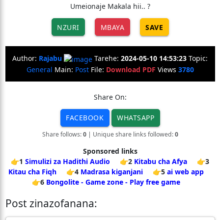
Umeionaje Makala hii.. ?
NZURI
MBAYA
SAVE
Author:
Rajabu
Tarehe:
2024-05-10 14:53:23
Topic:
General
Main:
Post
File:
Download PDF
Views
3780
Share On:
FACEBOOK
WHATSAPP
Share follows:
0
| Unique share links followed:
0
Sponsored links
👉1
Simulizi za Hadithi Audio
👉2
Kitabu cha Afya
👉3
Kitau cha Fiqh
👉4
Madrasa kiganjani
👉5
ai web app
👉6
Bongolite - Game zone - Play free game
Post zinazofanana: