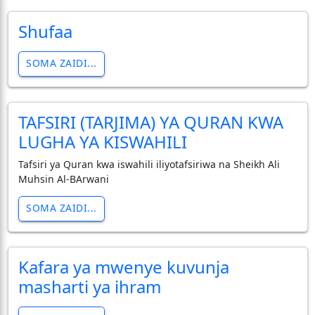
Shufaa
SOMA ZAIDI...
TAFSIRI (TARJIMA) YA QURAN KWA
LUGHA YA KISWAHILI
Tafsiri ya Quran kwa iswahili iliyotafsiriwa na Sheikh Ali
Muhsin Al-BArwani
SOMA ZAIDI...
Kafara ya mwenye kuvunja
masharti ya ihram