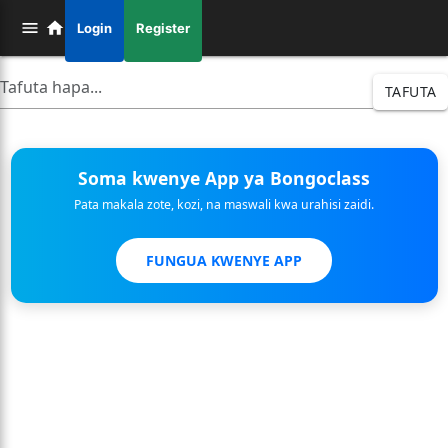
Login
Register
TAFUTA
Soma kwenye App ya Bongoclass
Pata makala zote, kozi, na maswali kwa urahisi zaidi.
FUNGUA KWENYE APP