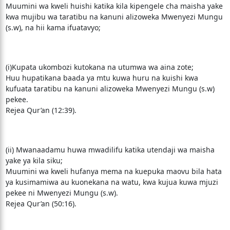
Muumini wa kweli huishi katika kila kipengele cha maisha yake
kwa mujibu wa taratibu na kanuni alizoweka Mwenyezi Mungu
(s.w), na hii kama ifuatavyo;
(i)Kupata ukombozi kutokana na utumwa wa aina zote;
Huu hupatikana baada ya mtu kuwa huru na kuishi kwa
kufuata taratibu na kanuni alizoweka Mwenyezi Mungu (s.w)
pekee.
Rejea Qur’an (12:39).
(ii) Mwanaadamu huwa mwadilifu katika utendaji wa maisha
yake ya kila siku;
Muumini wa kweli hufanya mema na kuepuka maovu bila hata
ya kusimamiwa au kuonekana na watu, kwa kujua kuwa mjuzi
pekee ni Mwenyezi Mungu (s.w).
Rejea Qur’an (50:16).