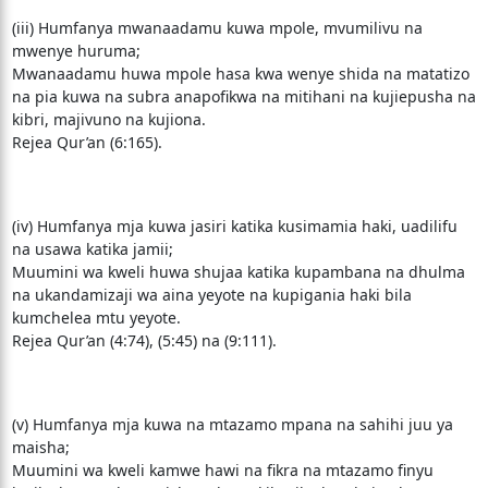
(iii) Humfanya mwanaadamu kuwa mpole, mvumilivu na
mwenye huruma;
Mwanaadamu huwa mpole hasa kwa wenye shida na matatizo
na pia kuwa na subra anapofikwa na mitihani na kujiepusha na
kibri, majivuno na kujiona.
Rejea Qur’an (6:165).
(iv) Humfanya mja kuwa jasiri katika kusimamia haki, uadilifu
na usawa katika jamii;
Muumini wa kweli huwa shujaa katika kupambana na dhulma
na ukandamizaji wa aina yeyote na kupigania haki bila
kumchelea mtu yeyote.
Rejea Qur’an (4:74), (5:45) na (9:111).
(v) Humfanya mja kuwa na mtazamo mpana na sahihi juu ya
maisha;
Muumini wa kweli kamwe hawi na fikra na mtazamo finyu