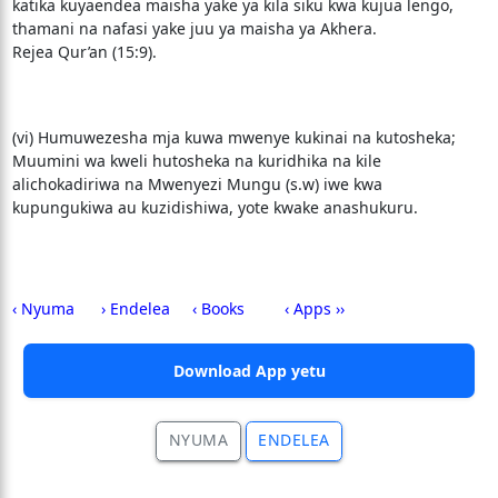
katika kuyaendea maisha yake ya kila siku kwa kujua lengo,
thamani na nafasi yake juu ya maisha ya Akhera.
Rejea Qur’an (15:9).
(vi) Humuwezesha mja kuwa mwenye kukinai na kutosheka;
Muumini wa kweli hutosheka na kuridhika na kile
alichokadiriwa na Mwenyezi Mungu (s.w) iwe kwa
kupungukiwa au kuzidishiwa, yote kwake anashukuru.
‹ Nyuma
› Endelea
‹ Books
‹ Apps ››
Download App yetu
NYUMA
ENDELEA