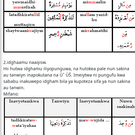
2.idghaamu naaqisw.
Hii hutwa idghamu iliyopunguwa, na hutokea pale nun sakina
au tanwiyn inapokutana na Ùˆ ÙŠ. Imeiytwa ni pungufu kwa
sababu inakuwepo idgham bila ya kupoteza sifa ya nun sakina
au tanwin.
Mifano: