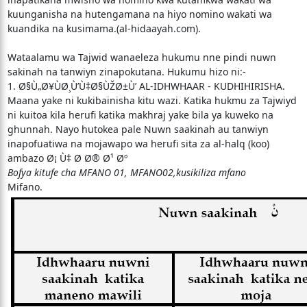
kuunganisha na hutengamana na hiyo nomino wakati wa
kuandika na kusimama.(al-hidaayah.com).
Wataalamu wa Tajwid wanaeleza hukumu nne pindi nuwn
sakinah na tanwiyn zinapokutana. Hukumu hizo ni:-
1. Ø§Ù„Ø¥ÙØ¸Ù’Ù‡Ø§ÙŽØ±Ù’ AL-IDHWHAAR - KUDHIHIRISHA.
Maana yake ni kukibainisha kitu wazi. Katika hukmu za Tajwiyd
ni kuitoa kila herufi katika makhraj yake bila ya kuweko na
ghunnah. Nayo hutokea pale Nuwn saakinah au tanwiyn
inapofuatiwa na mojawapo wa herufi sita za al-halq (koo)
ambazo Ø¡ Ù‡ Ø­ Ø® Ø¹ Øº
Bofya kitufe cha MFANO 01, MFANO02,kusikiliza mfano
Mifano.