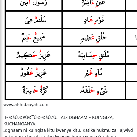
www.al-hidaayah.com
II- Ø§Ù„Ø¥ÙØ¯Ù’ØºØ§ÙŽÙ… AL-IDGHAAM – KUINGIZA,
KUCHANGANYA.
Idghaam ni kuingiza kitu kwenye kitu. Katika hukmu za Tajwiyd
ni kuingiza herufi saakin kwenye herufi yenye i’raab na