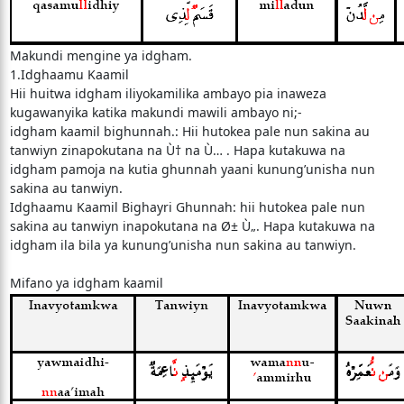
Makundi mengine ya idgham.
1.Idghaamu Kaamil
Hii huitwa idgham iliyokamilika ambayo pia inaweza
kugawanyika katika makundi mawili ambayo ni;-
idgham kaamil bighunnah.: Hii hutokea pale nun sakina au
tanwiyn zinapokutana na Ù† na Ù… . Hapa kutakuwa na
idgham pamoja na kutia ghunnah yaani kunung’unisha nun
sakina au tanwiyn.
Idghaamu Kaamil Bighayri Ghunnah: hii hutokea pale nun
sakina au tanwiyn inapokutana na Ø± Ù„. Hapa kutakuwa na
idgham ila bila ya kunung’unisha nun sakina au tanwiyn.
Mifano ya idgham kaamil