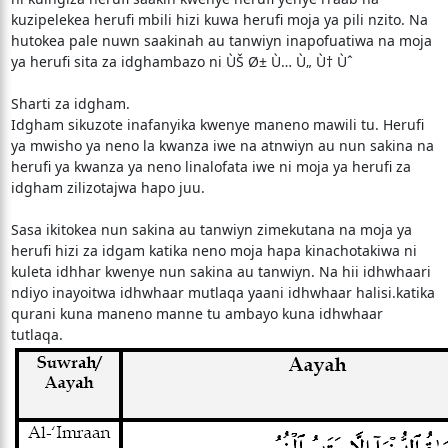
kuzipelekea herufi mbili hizi kuwa herufi moja ya pili nzito. Na
hutokea pale nuwn saakinah au tanwiyn inapofuatiwa na moja
ya herufi sita za idghambazo ni ÙŠ Ø± Ù… Ù„ Ù† Ùˆ
Sharti za idgham.
Idgham sikuzote inafanyika kwenye maneno mawili tu. Herufi
ya mwisho ya neno la kwanza iwe na atnwiyn au nun sakina na
herufi ya kwanza ya neno linalofata iwe ni moja ya herufi za
idgham zilizotajwa hapo juu.
Sasa ikitokea nun sakina au tanwiyn zimekutana na moja ya
herufi hizi za idgam katika neno moja hapa kinachotakiwa ni
kuleta idhhar kwenye nun sakina au tanwiyn. Na hii idhwhaari
ndiyo inayoitwa idhwhaar mutlaqa yaani idhwhaar halisi.katika
qurani kuna maneno manne tu ambayo kuna idhwhaar
tutlaqa.