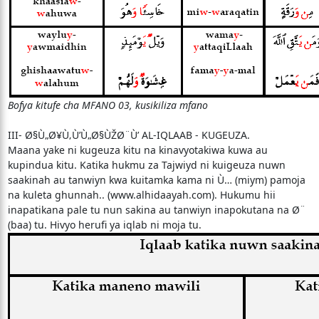
Bofya kitufe cha MFANO 03, kusikiliza mfano
III- Ø§Ù„Ø¥Ù‚Ù’Ù„Ø§ÙŽØ¨Ù’ AL-IQLAAB - KUGEUZA.
Maana yake ni kugeuza kitu na kinavyotakiwa kuwa au
kupindua kitu. Katika hukmu za Tajwiyd ni kuigeuza nuwn
saakinah au tanwiyn kwa kuitamka kama ni Ù… (miym) pamoja
na kuleta ghunnah.. (www.alhidaayah.com). Hukumu hii
inapatikana pale tu nun sakina au tanwiyn inapokutana na Ø¨
(baa) tu. Hivyo herufi ya iqlab ni moja tu.