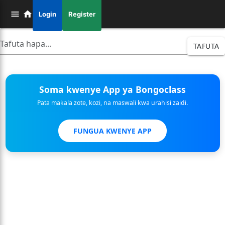
Login
Register
TAFUTA
Soma kwenye App ya Bongoclass
Pata makala zote, kozi, na maswali kwa urahisi zaidi.
FUNGUA KWENYE APP