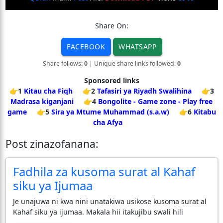
Share On:
FACEBOOK
WHATSAPP
Share follows:
0
| Unique share links followed:
0
Sponsored links
👉1
Kitau cha Fiqh
👉2
Tafasiri ya Riyadh Swalihina
👉3
Madrasa kiganjani
👉4
Bongolite - Game zone - Play free
game
👉5
Sira ya Mtume Muhammad (s.a.w)
👉6
Kitabu
cha Afya
Post zinazofanana:
Fadhila za kusoma surat al Kahaf
siku ya Ijumaa
Je unajuwa ni kwa nini unatakiwa usikose kusoma surat al
Kahaf siku ya ijumaa. Makala hii itakujibu swali hili