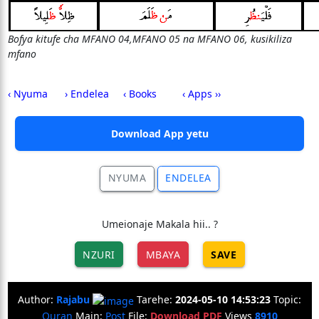
Bofya kitufe cha MFANO 04,MFANO 05 na MFANO 06, kusikiliza
mfano
‹ Nyuma
› Endelea
‹ Books
‹ Apps ››
Download App yetu
NYUMA
ENDELEA
Umeionaje Makala hii.. ?
NZURI
MBAYA
SAVE
Author:
Rajabu
Tarehe:
2024-05-10 14:53:23
Topic:
Quran
Main:
Post
File:
Download PDF
Views
8910