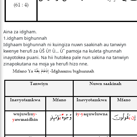
Aina za idgham.
1.idgham bighunnah
Idghaam bighunnah ni kuingiza nuwn saakinah au tanwiyn
kwenye herufi za ÙŠ Ù† Ù… Ùˆ pamoja na kuleta ghunnah
inayotokea puani. Na hii hutokea pale nun sakina na tanwiyn
zinapokutana na moja ya herufi hizo nne.