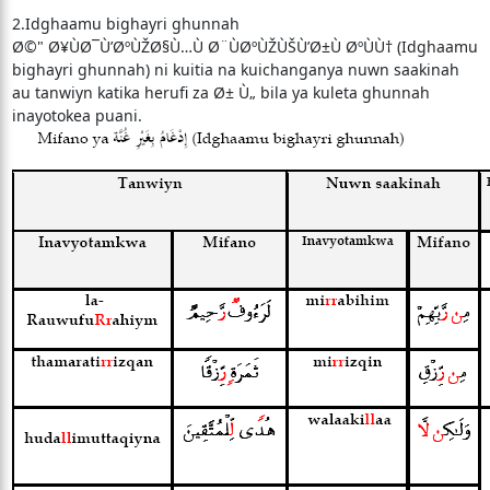
2.Idghaamu bighayri ghunnah
Ø©" Ø¥ÙØ¯Ù’ØºÙŽØ§Ù…Ù Ø¨ÙØºÙŽÙŠÙ’Ø±Ù ØºÙÙ† (Idghaamu
bighayri ghunnah) ni kuitia na kuichanganya nuwn saakinah
au tanwiyn katika herufi za Ø± Ù„ bila ya kuleta ghunnah
inayotokea puani.