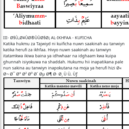
III- Ø§Ù„Ø¥ÙØ®ÙÙØ§Ø¡ AL-IKHFAA - KUFICHA
Katika hukmu za Tajwiyd ni kuificha nuwn saakinah au tanwiyn
katika herufi za ikhfaa. Hivyo nuwn saakinah au tanwiyn
itatamkwa ikiwa baina ya idhwhaar na idghaam kwa kuipa
ghunnah isiyokuwa na shaddah. Hukumu hii inapatikana pale
nun sakina au tanwiyn inapokutana na moja ya herufi hizi Ø«
Ø¬ Ø¯ Ø° Ø² Ø³ Ø´ Øµ Ø¶ Ø· Ø¸ Ù Ù‚ Ùƒ