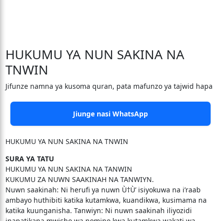
HUKUMU YA NUN SAKINA NA
TNWIN
Jifunze namna ya kusoma quran, pata mafunzo ya tajwid hapa
Jiunge nasi WhatsApp
HUKUMU YA NUN SAKINA NA TNWIN
SURA YA TATU
HUKUMU YA NUN SAKINA NA TANWIN
KUKUMU ZA NUWN SAAKINAH NA TANWIYN.
Nuwn saakinah: Ni herufi ya nuwn Ù†Ù’ isiyokuwa na i’raab
ambayo huthibiti katika kutamkwa, kuandikwa, kusimama na
katika kuunganisha. Tanwiyn: Ni nuwn saakinah iliyozidi
inapatikana mwisho wa nomino kwa kutamkwa wakati wa