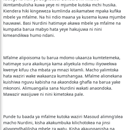
ikimtambulisha kuwa yeye ni mjumbe kutoka mchi husika.
Kiendera hiki kingeweza kumlinda asikamatwe mpaka kufika
mbele ya mfalme. Na hii ndio maana ya kusema kuwa mjumbe
hauwawi. Basi Nurdini hatimaye akawa mbele ya mfalme na
kumpatia barua mabyo hata yeye hakujuwa ni nini
kimeandikwa humo ndani.
Mfalme alipoisoma tu barua mdomo ukaanza kumtetemeka,
hatimaye sura akaikunja kama aliyekula ndimu iliyowekwa
kwenye kifuu cha mbata ya mnazi kitamli. Macho yalimtoka
hata waziri wake wakaanza kumshangaa. Mfalme alionekana
kuishiwa nguvu kabisha na akaondoka ghafla na barua yake
mkononi. Alimuangalia sana Nurdini wakati anaondoka.
Mawazir wasijuwe ni nini kimetokea pale.
Punde tu baada ya mfalme kutoka waziri Masoud alimng'olea
macho Nurdini, kisha akakumbuka kilichotokea na jinsi
alivyomdhalilisha mbele za watu. Kisha akaunganisha na