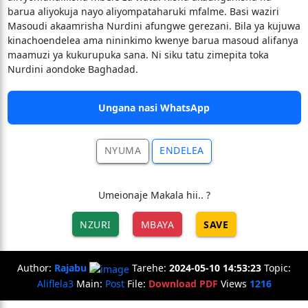
barua aliyokuja nayo aliyompataharuki mfalme. Basi waziri
Masoudi akaamrisha Nurdini afungwe gerezani. Bila ya kujuwa
kinachoendelea ama nininkimo kwenye barua masoud alifanya
maamuzi ya kukurupuka sana. Ni siku tatu zimepita toka
Nurdini aondoke Baghadad.
Ungana nasi WhatsApp
NYUMA
ENDELEA
Umeionaje Makala hii.. ?
NZURI
MBAYA
SAVE
Author:
Rajabu
Tarehe:
2024-05-10 14:53:23
Topic:
Aliflela3
Main:
Post
File:
Download PDF
Views
1216