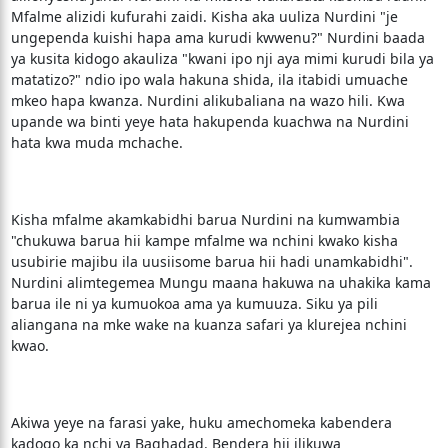
Mfalme alizidi kufurahi zaidi. Kisha aka uuliza Nurdini "je
ungependa kuishi hapa ama kurudi kwwenu?" Nurdini baada
ya kusita kidogo akauliza "kwani ipo nji aya mimi kurudi bila ya
matatizo?" ndio ipo wala hakuna shida, ila itabidi umuache
mkeo hapa kwanza. Nurdini alikubaliana na wazo hili. Kwa
upande wa binti yeye hata hakupenda kuachwa na Nurdini
hata kwa muda mchache.
Kisha mfalme akamkabidhi barua Nurdini na kumwambia
"chukuwa barua hii kampe mfalme wa nchini kwako kisha
usubirie majibu ila uusiisome barua hii hadi unamkabidhi".
Nurdini alimtegemea Mungu maana hakuwa na uhakika kama
barua ile ni ya kumuokoa ama ya kumuuza. Siku ya pili
aliangana na mke wake na kuanza safari ya klurejea nchini
kwao.
Akiwa yeye na farasi yake, huku amechomeka kabendera
kadogo ka nchi ya Baghadad. Bendera hii ilikuwa