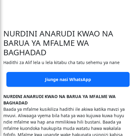
NURDINI ANARUDI KWAO NA
BARUA YA MFALME WA
BAGHADAD
Hadithi za Alif lela u lela kitabu cha tatu sehemu ya nane
Jiunge nasi WhatsApp
NURDINI ANARUDI KWAO NA BARUA YA MFALME WA
BAGHADAD
Baada ya mfalme kusikiliza hadithi ile akiwa katika mavzi ya
mvuvi. Aliwaaga vyema bila hata ya wao kujuwa kuwa huyu
ndie mfalme wa hap ana mmilikiwa hili bustani. Baada ya
mfalme kuondoka haukupita muda watatu hawa wakalala
fofofo. Mfalme kwa upande wake hakupata usingizi kabisa