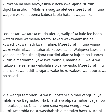
kutokana na yale aliyoyasikia kutoka kwa kijana Nurdini.
Ilipofika asubuhi Mfalme akaagiza aletwe mzee Ibrahim una
wageni wake mapema kabisa kabla hata hawajaamka.
Basi askari wakatoka muda uleule, walipofika kule loo bado
watatu wale wamelala fofofo. Askari wakawaamsha na
kuwachukuwa hadi kwa mfalme. Mzee Ibrahim una vijana
wake walishikwa na taharuki kubwa sana. Walijuwa kuwa siri
yao leo imefichuka. Kijana Nurdini alianza kujuta na kuanza
kutubia madhambi yake kwa mungu, maana alijuwa kuwa
itakuwa ile sehemu waliolala sio ya kawaida. Mzee Ibrahimu
alianza kuwahadithia vijana wake huku wakiwa wanaburuzwa
na askari.
Vija wangu tambueni kuwa hii bostani sio mali yangu ni ya
mfalme wa Baghadad. Na bila shaka alipata habari ya jambo
lililotokea jana. Nisameheni sana vijana wangu kwa
kutokuwaambia na kuwasababishia matatizo haya. Nurdini