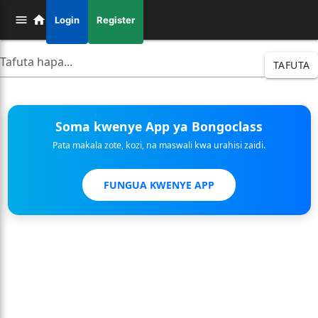
Login
Register
TAFUTA
Soma kwenye App ya Bongoclass
Pata makala zote, kozi, na maswali kwa urahisi zaidi.
FUNGUA KWENYE APP