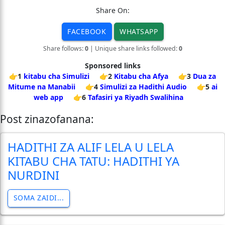
Share On:
FACEBOOK
WHATSAPP
Share follows:
0
| Unique share links followed:
0
Sponsored links
👉1
kitabu cha Simulizi
👉2
Kitabu cha Afya
👉3
Dua za
Mitume na Manabii
👉4
Simulizi za Hadithi Audio
👉5
ai
web app
👉6
Tafasiri ya Riyadh Swalihina
Post zinazofanana:
HADITHI ZA ALIF LELA U LELA
KITABU CHA TATU: HADITHI YA
NURDINI
SOMA ZAIDI...