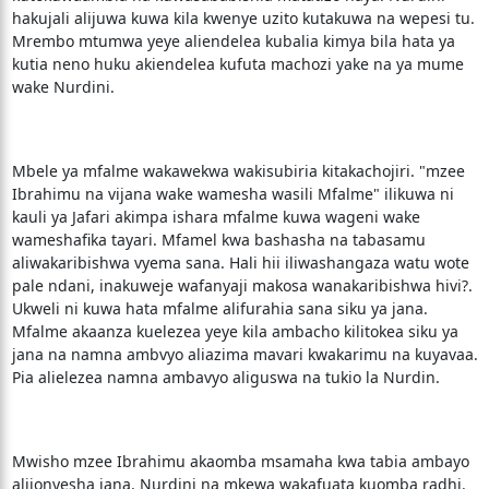
hakujali alijuwa kuwa kila kwenye uzito kutakuwa na wepesi tu.
Mrembo mtumwa yeye aliendelea kubalia kimya bila hata ya
kutia neno huku akiendelea kufuta machozi yake na ya mume
wake Nurdini.
Mbele ya mfalme wakawekwa wakisubiria kitakachojiri. "mzee
Ibrahimu na vijana wake wamesha wasili Mfalme" ilikuwa ni
kauli ya Jafari akimpa ishara mfalme kuwa wageni wake
wameshafika tayari. Mfamel kwa bashasha na tabasamu
aliwakaribishwa vyema sana. Hali hii iliwashangaza watu wote
pale ndani, inakuweje wafanyaji makosa wanakaribishwa hivi?.
Ukweli ni kuwa hata mfalme alifurahia sana siku ya jana.
Mfalme akaanza kuelezea yeye kila ambacho kilitokea siku ya
jana na namna ambvyo aliazima mavari kwakarimu na kuyavaa.
Pia alielezea namna ambavyo aliguswa na tukio la Nurdin.
Mwisho mzee Ibrahimu akaomba msamaha kwa tabia ambayo
aliionyesha jana. Nurdini na mkewa wakafuata kuomba radhi.