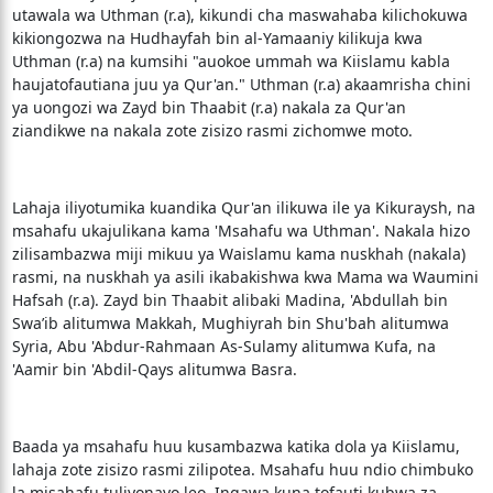
utawala wa Uthman (r.a), kikundi cha maswahaba kilichokuwa
kikiongozwa na Hudhayfah bin al-Yamaaniy kilikuja kwa
Uthman (r.a) na kumsihi "auokoe ummah wa Kiislamu kabla
haujatofautiana juu ya Qur'an." Uthman (r.a) akaamrisha chini
ya uongozi wa Zayd bin Thaabit (r.a) nakala za Qur'an
ziandikwe na nakala zote zisizo rasmi zichomwe moto.
Lahaja iliyotumika kuandika Qur'an ilikuwa ile ya Kikuraysh, na
msahafu ukajulikana kama 'Msahafu wa Uthman'. Nakala hizo
zilisambazwa miji mikuu ya Waislamu kama nuskhah (nakala)
rasmi, na nuskhah ya asili ikabakishwa kwa Mama wa Waumini
Hafsah (r.a). Zayd bin Thaabit alibaki Madina, 'Abdullah bin
Swa’ib alitumwa Makkah, Mughiyrah bin Shu'bah alitumwa
Syria, Abu 'Abdur-Rahmaan As-Sulamy alitumwa Kufa, na
'Aamir bin 'Abdil-Qays alitumwa Basra.
Baada ya msahafu huu kusambazwa katika dola ya Kiislamu,
lahaja zote zisizo rasmi zilipotea. Msahafu huu ndio chimbuko
la misahafu tuliyonayo leo. Ingawa kuna tofauti kubwa za