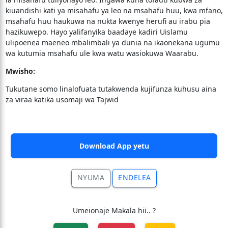
kiuandishi kati ya misahafu ya leo na msahafu huu, kwa mfano,
msahafu huu haukuwa na nukta kwenye herufi au irabu pia
hazikuwepo. Hayo yalifanyika baadaye kadiri Uislamu
ulipoenea maeneo mbalimbali ya dunia na ikaonekana ugumu
wa kutumia msahafu ule kwa watu wasiokuwa Waarabu.
Mwisho:
Tukutane somo linalofuata tutakwenda kujifunza kuhusu aina
za viraa katika usomaji wa Tajwid
Download App yetu
NYUMA
ENDELEA
Umeionaje Makala hii.. ?