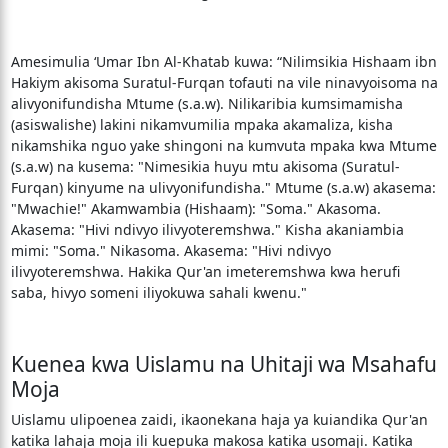
Amesimulia ‘Umar Ibn Al-Khatab kuwa: “Nilimsikia Hishaam ibn
Hakiym akisoma Suratul-Furqan tofauti na vile ninavyoisoma na
alivyonifundisha Mtume (s.a.w). Nilikaribia kumsimamisha
(asiswalishe) lakini nikamvumilia mpaka akamaliza, kisha
nikamshika nguo yake shingoni na kumvuta mpaka kwa Mtume
(s.a.w) na kusema: "Nimesikia huyu mtu akisoma (Suratul-
Furqan) kinyume na ulivyonifundisha." Mtume (s.a.w) akasema:
"Mwachie!" Akamwambia (Hishaam): "Soma." Akasoma.
Akasema: "Hivi ndivyo ilivyoteremshwa." Kisha akaniambia
mimi: "Soma." Nikasoma. Akasema: "Hivi ndivyo
ilivyoteremshwa. Hakika Qur'an imeteremshwa kwa herufi
saba, hivyo someni iliyokuwa sahali kwenu."
Kuenea kwa Uislamu na Uhitaji wa Msahafu
Moja
Uislamu ulipoenea zaidi, ikaonekana haja ya kuiandika Qur'an
katika lahaja moja ili kuepuka makosa katika usomaji. Katika