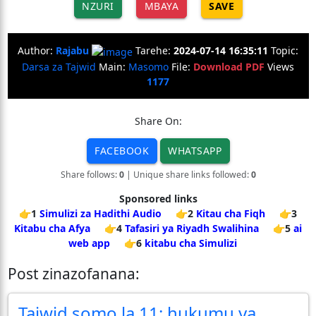
NZURI
MBAYA
SAVE
Author:
Rajabu
Tarehe:
2024-07-14 16:35:11
Topic:
Darsa za Tajwid
Main:
Masomo
File:
Download PDF
Views
1177
Share On:
FACEBOOK
WHATSAPP
Share follows:
0
| Unique share links followed:
0
Sponsored links
👉1
Simulizi za Hadithi Audio
👉2
Kitau cha Fiqh
👉3
Kitabu cha Afya
👉4
Tafasiri ya Riyadh Swalihina
👉5
ai
web app
👉6
kitabu cha Simulizi
Post zinazofanana:
Tajwid somo la 11: hukumu ya