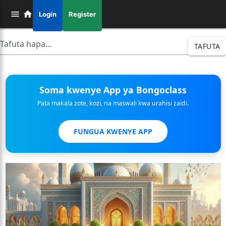
Login
Register
TAFUTA
Soma kwenye App ya Bongoclass
Pata makala zote, kozi, na maswali kwa urahisi zaidi.
FUNGUA KWENYE APP