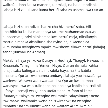
walitofautiana katika maneno, utamkaji, na hata uandishi.
Lahaja hizi zilijulikana kama herufi saba za usomaji wa Qur'an.
Lahaja hizi saba ndizo chanzo cha hizi herufi saba. Hili
linathibitika katika maneno ya Mtume Muhammad (s.a.w)
aliposema: "Jibriyl alinisomea kwa herufi moja, nikaifanyia
marudio mpaka akanifundisha nyingine, nikaendelea
kumuomba nyinginezo mpaka mwishowe zikawa herufi (lahaja)
saba" (Bukhari na Ahmad).
Makabila haya yalikuwa Quraysh, Hudhayl, Thaqiyf, Hawaazin,
Kinaanah, Tamiym, na Yemen. Hivyo, Qur'an ilishuka katika
lahaja saba kulingana na makabila haya, na kila kabila
linasoma Qur'an kwa namna ambavyo lahaja yao inawafanya
waelewe. Wakawa watu wanaandika Qur'an kwa namna
wanavyoelewa wao kulingana na lahaja ya kabila lao. Hali hii
ilifanya usomaji wa Qur'an utofautiane. Mifano ni kama
ifuatavyo: "‘alayhim" wengine walitamka "‘alayhimuw," neno
"swiraatw" walitamka wengine "zwiraatw" na wengine
"siraatw," na "muumin" wengine walitamka "muwmin."