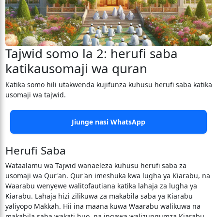
Tajwid somo la 2: herufi saba
katikausomaji wa quran
Katika somo hili utakwenda kujifunza kuhusu herufi saba katika
usomaji wa tajwid.
Jiunge nasi WhatsApp
Herufi Saba
Wataalamu wa Tajwid wanaeleza kuhusu herufi saba za
usomaji wa Qur'an. Qur'an imeshuka kwa lugha ya Kiarabu, na
Waarabu wenyewe walitofautiana katika lahaja za lugha ya
Kiarabu. Lahaja hizi zilikuwa za makabila saba ya Kiarabu
yaliyopo Makkah. Hii ina maana kuwa Waarabu walikuwa na
makabila saba wakati huo, na ingawa walizungumza Kiarabu,