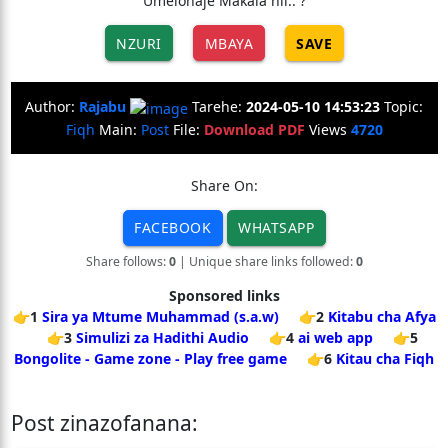
Umeionaje Makala hii.. ?
NZURI
MBAYA
SAVE
Author:
Rajabu
Tarehe:
2024-05-10 14:53:23
Topic:
Fiqh
Main:
Post
File:
Download PDF
Views
4720
Share On:
FACEBOOK
WHATSAPP
Share follows:
0
| Unique share links followed:
0
Sponsored links
👉1
Sira ya Mtume Muhammad (s.a.w)
👉2
Kitabu cha Afya
👉3
Simulizi za Hadithi Audio
👉4
ai web app
👉5
Bongolite - Game zone - Play free game
👉6
Kitau cha Fiqh
Post zinazofanana: