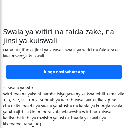
Swala ya witiri na faida zake, na
jinsi ya kuiswali
Hapa utajifunza jinsi ya kuswali swala ya witiri na faida zake
kwa mwenye kuiswali.
Jiunge nasi WhatsApp
3. Swala ya Witri
Witri maana yake ni namba isiyogawanyika kwa mbili kama vile
1, 3, 5, 7, 9, 11 n.k. Sunnah ya witri huswaliwa katika kipindi
cha usiku baada ya swala ya Al-Isha na kabla ya kuingia swala
ya Al-Fajiri. Lakini ni bora kuichelewesha Witri na kuiswali
katika theluthi ya mwisho ya usiku, baada ya swala ya
kisimamo (tahajjud).