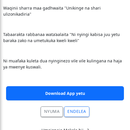
Waqinii sharra maa gadhwaita "Unikinge na shari
ulizonikadiria"
Tabaarakta rabbanaa wata’aalaita "Ni nyingi kabisa juu yetu
baraka zako na umetukuka kweli kweli"
Ni muafaka kuleta dua nyinginezo vile vile kulingana na haja
ya mwenye kuswali.
Download App yetu
NYUMA
ENDELEA