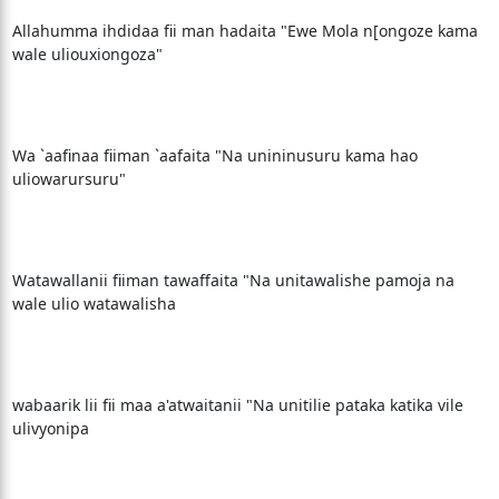
Allahumma ihdidaa fii man hadaita "Ewe Mola n[ongoze kama
wale uliouxiongoza"
Wa `aafinaa fiiman `aafaita "Na unininusuru kama hao
uliowarursuru"
Watawallanii fiiman tawaffaita "Na unitawalishe pamoja na
wale ulio watawalisha
wabaarik lii fii maa a'atwaitanii "Na unitilie pataka katika vile
ulivyonipa