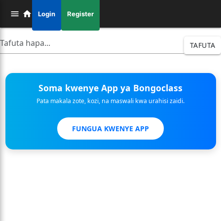
Login
Register
TAFUTA
Soma kwenye App ya Bongoclass
Pata makala zote, kozi, na maswali kwa urahisi zaidi.
FUNGUA KWENYE APP