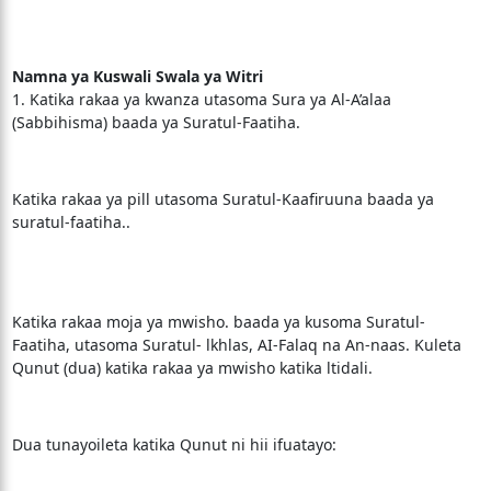
Namna ya Kuswali Swala ya Witri
1. Katika rakaa ya kwanza utasoma Sura ya Al-A’alaa
(Sabbihisma) baada ya Suratul-Faatiha.
Katika rakaa ya pill utasoma Suratul-Kaafiruuna baada ya
suratul-faatiha..
Katika rakaa moja ya mwisho. baada ya kusoma Suratul-
Faatiha, utasoma Suratul- lkhlas, AI-Falaq na An-naas. Kuleta
Qunut (dua) katika rakaa ya mwisho katika ltidali.
Dua tunayoileta katika Qunut ni hii ifuatayo: