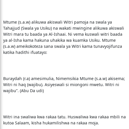
Mtume (s.a.w) alikuwa akiswali Witri pamoja na swala ya
Tahajjud (Swala ya Usiku) na wakati mwingine alikuwa akiswali
Witri mara tu baada ya Al-Ishaai. Ni vema kuswali witri baada
ya al-Isha kama hakuna uhakika wa kuamka Usiku. Mtume
(s.a.w) ameikokoteza sana swala ya Witri kama tunavyojifunza
katika hadithi ifuatayo:
Buraydah (r.a) amesimulia, Nimemsikia Mtume (s.a.w) akisema;
Witri ni haq (wajibu). Asiyeswali si miongoni mwetu. Witri ni
wajibu”. (Abu Da udi)
Witri ina swaliwa kwa rakaa tatu. Huswaliwa kwa rakaa mbili na
kutoa Salaam, kisha hukamilishwa na rakaa moja.