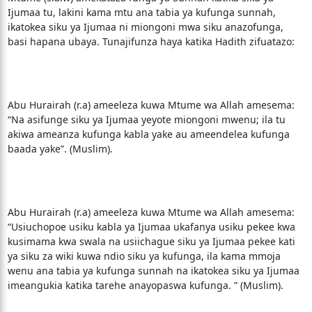
Ijumaa tu, lakini kama mtu ana tabia ya kufunga sunnah,
ikatokea siku ya Ijumaa ni miongoni mwa siku anazofunga,
basi hapana ubaya. Tunajifunza haya katika Hadith zifuatazo:
Abu Hurairah (r.a) ameeleza kuwa Mtume wa Allah amesema:
“Na asifunge siku ya Ijumaa yeyote miongoni mwenu; ila tu
akiwa ameanza kufunga kabla yake au ameendelea kufunga
baada yake”. (Muslim).
Abu Hurairah (r.a) ameeleza kuwa Mtume wa Allah amesema:
“Usiuchopoe usiku kabla ya Ijumaa ukafanya usiku pekee kwa
kusimama kwa swala na usiichague siku ya Ijumaa pekee kati
ya siku za wiki kuwa ndio siku ya kufunga, ila kama mmoja
wenu ana tabia ya kufunga sunnah na ikatokea siku ya Ijumaa
imeangukia katika tarehe anayopaswa kufunga. ” (Muslim).