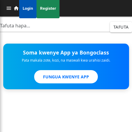
Login
Register
TAFUTA
Soma kwenye App ya Bongoclass
Pata makala zote, kozi, na maswali kwa urahisi zaidi.
FUNGUA KWENYE APP