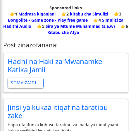
Sponsored links
👉1
Madrasa kiganjani
👉2
kitabu cha Simulizi
👉3
Bongolite - Game zone - Play free game
👉4
Simulizi za
Hadithi Audio
👉5
Sira ya Mtume Muhammad (s.a.w)
👉6
Kitabu cha Afya
Post zinazofanana:
Hadhi na Haki za Mwanamke
Katika Jamii
SOMA ZAIDI...
Jinsi ya kukaa itiqaf na taratibu
zake
Hapa utajifunza kuhusu taratibu za ibada ya itiqaf yaani
kukaa msikitini kwa ajili ya ibada.