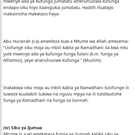
mwenye ada ya kufunga Jumatatu ameruhusiwa kufunga
endapo siku hiyo itaangukia Jumatatu. Hadith ifuatayo
inabainisha makatazo haya:
Abu Hurairah (r.a) ameeleza kuw a Mtume wa Allah amesema:
“Usifunge siku moja au mbili kabla ya Ramadhani ila kwa mtu
yule mwenye ada ya kufunga funga fulani (k.m. funga ya
Alhamisi), yeye anaruhusiwa kufunga ” (Muslim).
Inatakiwa siku moja au mbili kabla ya Ramadhani tusifunge ili
tuweze kuukabili tukiwa na nguvu mpya na ili tutofautishe
funga ya Ramadhani na funga za Sunnah.
(iv) Siku ya Ijumaa
Mtume (s.a.w) amekataza funga ya Sunnah katika siku ya