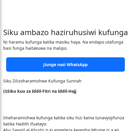
Siku ambazo haziruhusiwi kufunga
Ni haramu kufunga katika masiku haya. Na endapo utafunga
basi funga haitakuwa na malipo.
Jiunge nasi WhatsApp
Siku Zilizoharamishwa Kufunga Sunnah
(i)Siku kuu za Iddil-Fitri na Iddil-Hajj
Imeharamishwa kufunga katika siku hizi kama tunavyojifunza
katika Hadith ifuatayo:
Abu Sayyid al-Khudri (r.a) ameeleza kwamba Mtume (s.a.w)