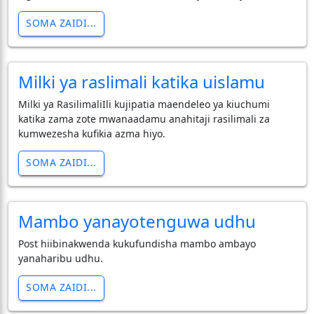
SOMA ZAIDI...
Milki ya raslimali katika uislamu
Milki ya RasilimaliIli kujipatia maendeleo ya kiuchumi
katika zama zote mwanaadamu anahitaji rasilimali za
kumwezesha kufikia azma hiyo.
SOMA ZAIDI...
Mambo yanayotenguwa udhu
Post hiibinakwenda kukufundisha mambo ambayo
yanaharibu udhu.
SOMA ZAIDI...