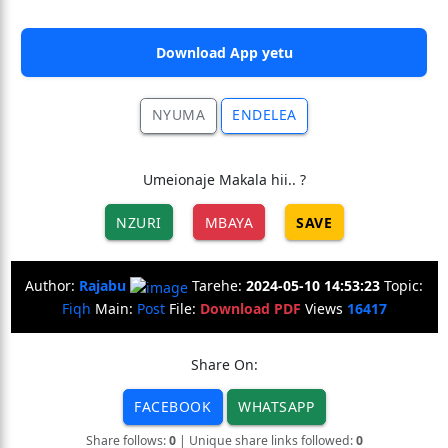
Download App yetu
NYUMA
ENDELEA
Umeionaje Makala hii.. ?
NZURI
MBAYA
SAVE
Author:
Rajabu
Tarehe:
2024-05-10 14:53:23
Topic:
Fiqh
Main:
Post
File:
Download PDF
Views
16417
Share On:
FACEBOOK
WHATSAPP
Share follows:
0
| Unique share links followed:
0