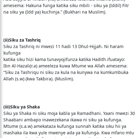
amesema: Hakuna funga katika siku mbili - siku ya (Iddil) Fitr
na siku ya (Idd ya) kuchinja.” (Bukhari na Muslim).
(ii)Siku za Tashriq
Siku za Tashriq ni mwezi 11 hadi 13 Dhul-Hijjah. Ni haram
kufunga
katika siku hizi kama tunavyojifunza katika Hadith ifuatayo:
Ibn Al-Hazali(r.a) ameeleza kuwa Mtume wa Allah amesema:
“Siku za Tashriqu ni siku za kula na kunywa na kumkumbuka
Allah (s.w) (kwa Takbira). (Muslim).
(iii)Siku ya Shaka
Siku ya Shaka ni siku moja kabla ya Ramadhani. Yaani mwezi 30
Shaabani ambapo inawezekana ikawa ni siku ya kufunga.
Mtume (s.a.w) amekataza kufunga sunnah katika siku hii ya
mashaka ila kwa yule mwenye ada ya kufunga. Kwa mfano mtu