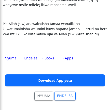
wenyewe msife milele) ikiwa mnasema kweli."
Pia Allah (s.w) anawakatisha tamaa wanafiki na
kuwatumainisha waumini kuwa hapana jambo lililozuri na bora
kwa mtu kuliko kufa katika njia ya Allah (s.w) (kufa shahidi).
‹ Nyuma
› Endelea
‹ Books
‹ Apps ››
Download App yetu
NYUMA
ENDELEA