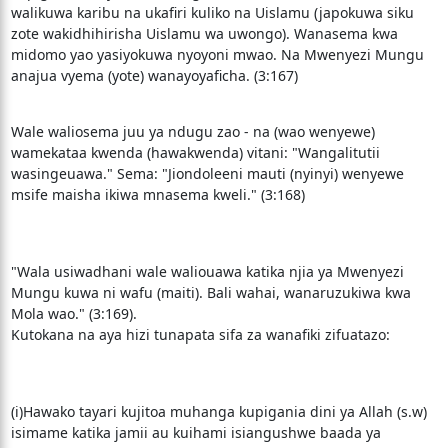
walikuwa karibu na ukafiri kuliko na Uislamu (japokuwa siku
zote wakidhihirisha Uislamu wa uwongo). Wanasema kwa
midomo yao yasiyokuwa nyoyoni mwao. Na Mwenyezi Mungu
anajua vyema (yote) wanayoyaficha. (3:167)
Wale waliosema juu ya ndugu zao - na (wao wenyewe)
wamekataa kwenda (hawakwenda) vitani: "Wangalitutii
wasingeuawa." Sema: "Jiondoleeni mauti (nyinyi) wenyewe
msife maisha ikiwa mnasema kweli." (3:168)
"Wala usiwadhani wale waliouawa katika njia ya Mwenyezi
Mungu kuwa ni wafu (maiti). Bali wahai, wanaruzukiwa kwa
Mola wao." (3:169).
Kutokana na aya hizi tunapata sifa za wanafiki zifuatazo:
(i)Hawako tayari kujitoa muhanga kupigania dini ya Allah (s.w)
isimame katika jamii au kuihami isiangushwe baada ya