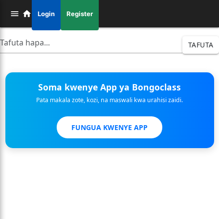
Login
Register
TAFUTA
Soma kwenye App ya Bongoclass
Pata makala zote, kozi, na maswali kwa urahisi zaidi.
FUNGUA KWENYE APP