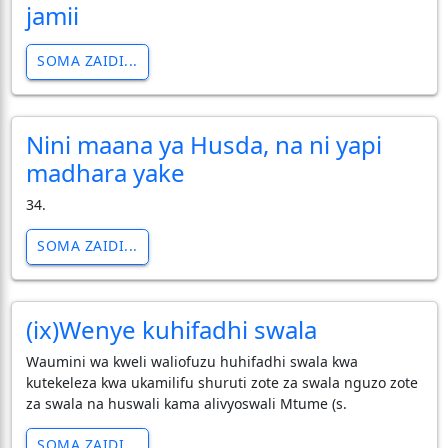
jamii
SOMA ZAIDI...
Nini maana ya Husda, na ni yapi
madhara yake
34.
SOMA ZAIDI...
(ix)Wenye kuhifadhi swala
Waumini wa kweli waliofuzu huhifadhi swala kwa
kutekeleza kwa ukamilifu shuruti zote za swala nguzo zote
za swala na huswali kama alivyoswali Mtume (s.
SOMA ZAIDI...