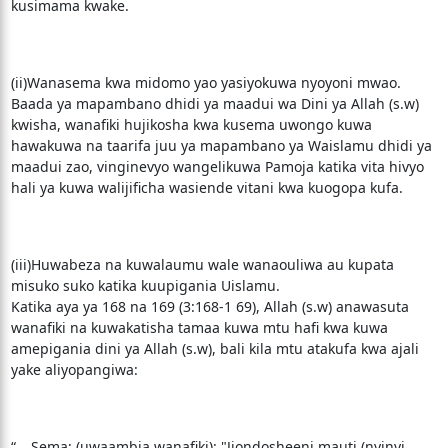
kusimama kwake.
(ii)Wanasema kwa midomo yao yasiyokuwa nyoyoni mwao.
Baada ya mapambano dhidi ya maadui wa Dini ya Allah (s.w)
kwisha, wanafiki hujikosha kwa kusema uwongo kuwa
hawakuwa na taarifa juu ya mapambano ya Waislamu dhidi ya
maadui zao, vinginevyo wangelikuwa Pamoja katika vita hivyo
hali ya kuwa walijificha wasiende vitani kwa kuogopa kufa.
(iii)Huwabeza na kuwalaumu wale wanaouliwa au kupata
misuko suko katika kuupigania Uislamu.
Katika aya ya 168 na 169 (3:168-1 69), Allah (s.w) anawasuta
wanafiki na kuwakatisha tamaa kuwa mtu hafi kwa kuwa
amepigania dini ya Allah (s.w), bali kila mtu atakufa kwa ajali
yake aliyopangiwa:
“… Sema: (uwaambia wanafiki): "Jiondosheeni mauti (nyinyi