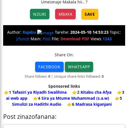
Umeionaje Makala hii.. ?
NZURI
MBAYA
SAVE
Author:
Rajabu
Tarehe:
2024-05-10 14:53:23
Topic:
Jifunze
Main:
Post
File:
Download PDF
Views
1243
Share On:
FACEBOOK
WHATSAPP
Share follows:
0
| Unique share links followed:
0
Sponsored links
👉1
Tafasiri ya Riyadh Swalihina
👉2
Kitabu cha Afya
👉3
ai web app
👉4
Sira ya Mtume Muhammad (s.a.w)
👉5
Simulizi za Hadithi Audio
👉6
Madrasa kiganjani
Post zinazofanana: