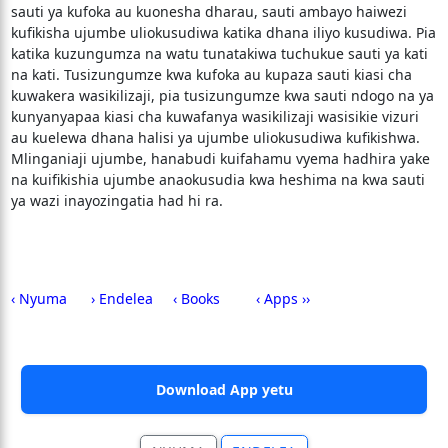
sauti ya kufoka au kuonesha dharau, sauti ambayo haiwezi
kufikisha ujumbe uliokusudiwa katika dhana iliyo kusudiwa. Pia
katika kuzungumza na watu tunatakiwa tuchukue sauti ya kati
na kati. Tusizungumze kwa kufoka au kupaza sauti kiasi cha
kuwakera wasikilizaji, pia tusizungumze kwa sauti ndogo na ya
kunyanyapaa kiasi cha kuwafanya wasikilizaji wasisikie vizuri
au kuelewa dhana halisi ya ujumbe uliokusudiwa kufikishwa.
Mlinganiaji ujumbe, hanabudi kuifahamu vyema hadhira yake
na kuifikishia ujumbe anaokusudia kwa heshima na kwa sauti
ya wazi inayozingatia had hi ra.
‹ Nyuma
› Endelea
‹ Books
‹ Apps ››
Download App yetu