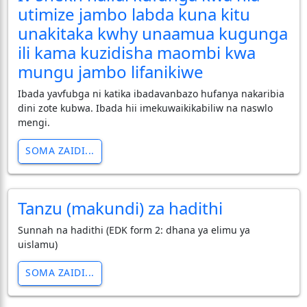
utimize jambo labda kuna kitu
unakitaka kwhy unaamua kugunga
ili kama kuzidisha maombi kwa
mungu jambo lifanikiwe
Ibada yavfubga ni katika ibadavanbazo hufanya nakaribia
dini zote kubwa. Ibada hii imekuwaikikabiliw na naswlo
mengi.
SOMA ZAIDI...
Tanzu (makundi) za hadithi
Sunnah na hadithi (EDK form 2: dhana ya elimu ya
uislamu)
SOMA ZAIDI...