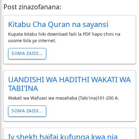
Post zinazofanana:
Kitabu Cha Quran na sayansi
Kupata kitabu hiki download faili la PDF hapo chini na
usome bila ya internet.
SOMA ZAIDI...
UANDISHI WA HADITHI WAKATI WA
TABI'INA
Wakati wa Wafuasi wa masahaba (Tabi'ina)101-200 A.
SOMA ZAIDI...
Iv shekh haifai kufunga kwa nia