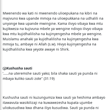
Mwenendo wa kati ni mwenendo ulioepukana na kibri na
majivuno kwa upande mmoja na ulioepukkana na udhalili na
unyonge kwa upande mwingine. Kama ilivyo vibaya kwa mtu
kujikweza na kujivuna mbele ya wengine ndivyo ilivyo vibaya
kwa mtu kujidhalilisha na kujinyengesha mbele ya wengine.
Muislamu anahaki ya kujidhalilisha na kujinyengesha kwa
mmoja tu, ambaye ni Allah (s.w). Hivyo kujinyengesha na
kujidhalilisha kwa yeyote awaye ni Shirk.
(j)Kushusha sauti
‘……na uteremshe sauti yako; bila shaka sauti ya punda ni
mbaya kuliko sauti zote" (31:19)
Kushusha sauti ni kuzungumza kwa sauti ya heshima ambayo
itawavuta wasikilizaji na kuwawezesha kupata ujumbe
uliokusudiwa kwa dhana iliyo kusudiwa. Sauti ya punda ni