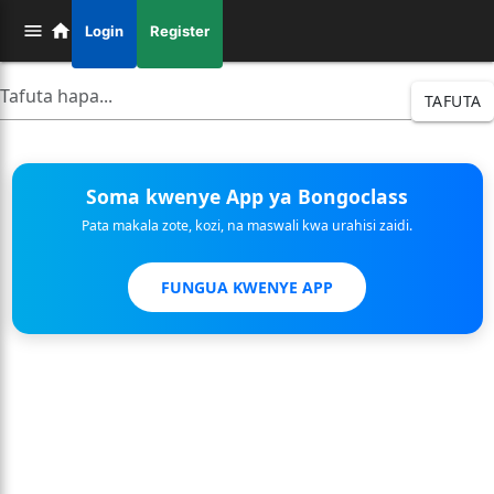
Login
Register
TAFUTA
Soma kwenye App ya Bongoclass
Pata makala zote, kozi, na maswali kwa urahisi zaidi.
FUNGUA KWENYE APP