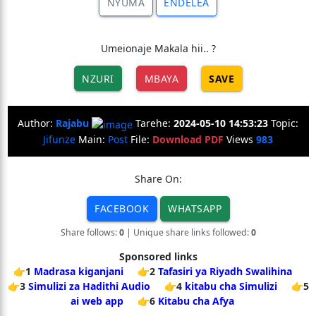
NYUMA
ENDELEA
Umeionaje Makala hii.. ?
NZURI
MBAYA
SAVE
Author:
Rajabu
Tarehe:
2024-05-10 14:53:23
Topic:
Jifunze
Main:
Post
File:
Download PDF
Views
983
Share On:
FACEBOOK
WHATSAPP
Share follows:
0
| Unique share links followed:
0
Sponsored links
👉1
Madrasa kiganjani
👉2
Tafasiri ya Riyadh Swalihina
👉3
Simulizi za Hadithi Audio
👉4
kitabu cha Simulizi
👉5
ai web app
👉6
Kitabu cha Afya