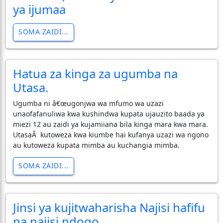
ya ijumaa
SOMA ZAIDI...
Hatua za kinga za ugumba na
Utasa.
Ugumba ni â€œugonjwa wa mfumo wa uzazi
unaofafanuliwa kwa kushindwa kupata ujauzito baada ya
miezi 12 au zaidi ya kujamiiana bila kinga mara kwa mara.
UtasaÂ kutoweza kwa kiumbe hai kufanya uzazi wa ngono
au kutoweza kupata mimba au kuchangia mimba.
SOMA ZAIDI...
Jinsi ya kujitwaharisha Najisi hafifu
na najisi ndogo