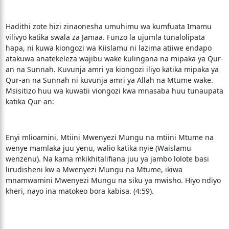
Hadithi zote hizi zinaonesha umuhimu wa kumfuata Imamu
vilivyo katika swala za Jamaa. Funzo la ujumla tunalolipata
hapa, ni kuwa kiongozi wa Kiislamu ni lazima atiiwe endapo
atakuwa anatekeleza wajibu wake kulingana na mipaka ya Qur-
an na Sunnah. Kuvunja amri ya kiongozi iliyo katika mipaka ya
Qur-an na Sunnah ni kuvunja amri ya Allah na Mtume wake.
Msisitizo huu wa kuwatii viongozi kwa mnasaba huu tunaupata
katika Qur-an:
Enyi mlioamini, Mtiini Mwenyezi Mungu na mtiini Mtume na
wenye mamlaka juu yenu, walio katika nyie (Waislamu
wenzenu). Na kama mkikhitalifiana juu ya jambo lolote basi
lirudisheni kw a Mwenyezi Mungu na Mtume, ikiwa
mnamwamini Mwenyezi Mungu na siku ya mwisho. Hiyo ndiyo
kheri, nayo ina matokeo bora kabisa. (4:59).