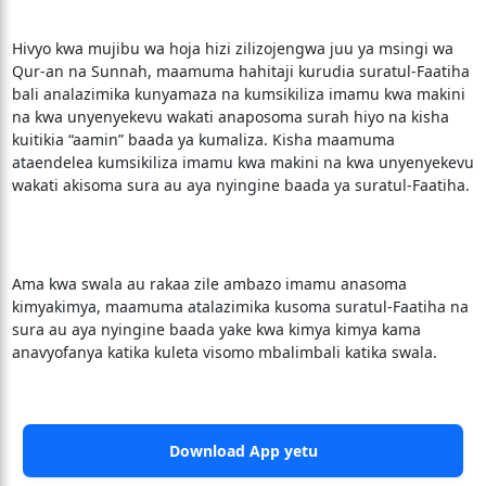
Hivyo kwa mujibu wa hoja hizi zilizojengwa juu ya msingi wa
Qur-an na Sunnah, maamuma hahitaji kurudia suratul-Faatiha
bali analazimika kunyamaza na kumsikiliza imamu kwa makini
na kwa unyenyekevu wakati anaposoma surah hiyo na kisha
kuitikia “aamin” baada ya kumaliza. Kisha maamuma
ataendelea kumsikiliza imamu kwa makini na kwa unyenyekevu
wakati akisoma sura au aya nyingine baada ya suratul-Faatiha.
Ama kwa swala au rakaa zile ambazo imamu anasoma
kimyakimya, maamuma atalazimika kusoma suratul-Faatiha na
sura au aya nyingine baada yake kwa kimya kimya kama
anavyofanya katika kuleta visomo mbalimbali katika swala.
Download App yetu