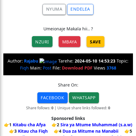
NYUMA
ENDELEA
Umeionaje Makala hii.. ?
NZURI
MBAYA
SAVE
Author:
Rajabu
Tarehe:
2024-05-10 14:53:23
Topic:
Fiqh
Main:
Post
File:
Download PDF
Views
3768
Share On:
FACEBOOK
WHATSAPP
Share follows:
0
| Unique share links followed:
0
Sponsored links
👉1
Kitabu cha Afya
👉2
Sira ya Mtume Muhammad (s.a.w)
👉3
Kitau cha Fiqh
👉4
Dua za Mitume na Manabii
👉5