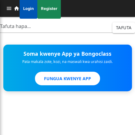
Login
Register
TAFUTA
Soma kwenye App ya Bongoclass
Pata makala zote, kozi, na maswali kwa urahisi zaidi.
FUNGUA KWENYE APP