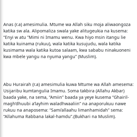
Anas (r.a) amesimulia. Mtume wa Allah siku moja aliwaongoza
katika sw ala. Alipomaliza swala yake alitugeukia na kusema:
“Enyi w atu ”Mimi ni Imamu wenu. Kwa hiyo msin itangu lie
katika kuinama (rukuu), wala katika kusujudu, wala katika
kusimama wala katika kutoa salaam, kwa sababu ninakuoneni
kwa mbele yangu na nyuma yangu” (Muslim).
Abu Hurairah (r.a) amesimulia kuwa Mtume wa Allah amesema:
Usijaribu kumtangulia Imamu. Soma takbira (Allahu Akbar)
baada yake, na sema, “Amiin” baada ya yeye kusema “Ghairil-
magh’dhuubi a’layhim waladhwaaliin” na anaporukuu nawe
rukuu na anaposema: “Sami’allaahu limanhamidah” sema:
“Allahuma Rabbana lakal-hamdu”.(Bukhari na Muslim).