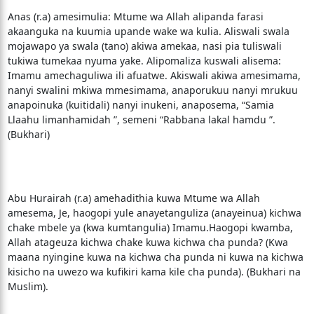
Anas (r.a) amesimulia: Mtume wa Allah alipanda farasi
akaanguka na kuumia upande wake wa kulia. Aliswali swala
mojawapo ya swala (tano) akiwa amekaa, nasi pia tuliswali
tukiwa tumekaa nyuma yake. Alipomaliza kuswali alisema:
Imamu amechaguliwa ili afuatwe. Akiswali akiwa amesimama,
nanyi swalini mkiwa mmesimama, anaporukuu nanyi mrukuu
anapoinuka (kuitidali) nanyi inukeni, anaposema, “Samia
Llaahu limanhamidah ”, semeni “Rabbana lakal hamdu ”.
(Bukhari)
Abu Hurairah (r.a) amehadithia kuwa Mtume wa Allah
amesema, Je, haogopi yule anayetanguliza (anayeinua) kichwa
chake mbele ya (kwa kumtangulia) Imamu.Haogopi kwamba,
Allah atageuza kichwa chake kuwa kichwa cha punda? (Kwa
maana nyingine kuwa na kichwa cha punda ni kuwa na kichwa
kisicho na uwezo wa kufikiri kama kile cha punda). (Bukhari na
Muslim).