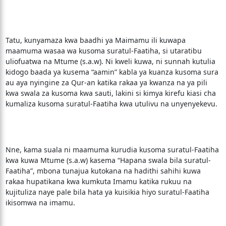
Tatu, kunyamaza kwa baadhi ya Maimamu ili kuwapa
maamuma wasaa wa kusoma suratul-Faatiha, si utaratibu
uliofuatwa na Mtume (s.a.w). Ni kweli kuwa, ni sunnah kutulia
kidogo baada ya kusema “aamin” kabla ya kuanza kusoma sura
au aya nyingine za Qur-an katika rakaa ya kwanza na ya pili
kwa swala za kusoma kwa sauti, lakini si kimya kirefu kiasi cha
kumaliza kusoma suratul-Faatiha kwa utulivu na unyenyekevu.
Nne, kama suala ni maamuma kurudia kusoma suratul-Faatiha
kwa kuwa Mtume (s.a.w) kasema “Hapana swala bila suratul-
Faatiha”, mbona tunajua kutokana na hadithi sahihi kuwa
rakaa hupatikana kwa kumkuta Imamu katika rukuu na
kujituliza naye pale bila hata ya kuisikia hiyo suratul-Faatiha
ikisomwa na imamu.