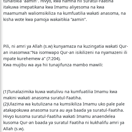
tunaitikia “aamin”. Hivyo, kwa namna hii suratul-Faatiha
itakuwa imepatikana kwa Imamu aliyesoma na kwa
maamumah waliomsikiliza na kumfuatilia wakati anasoma, na
kisha wote kwa pamoja wakaitikia “aamin”.
Pili, ni amri ya Allah (s.w) kunyamaza na kuzingatia wakati Qur-
an inasomwa:“Na isomwapo Qur-an isikilizeni na nyamazeni ili
mpate kurehemew a” (7:204).
Kwa mujibu wa aya hii tunajifunza mambo mawili:
(1)Tunalazimika kuwa watulivu na kumfuatilia Imamu kwa
makini wakati anasoma suratul-Faatiha.
(2)Ulazima wa kutulizana na kumsikiliza Imamu uko pale pale
atakapokuwa anasoma sura au aya baada ya suratul-Faatiha.
Hivyo kusoma suratul-Faatiha wakati Imamu anaendelea
kusoma Qur-an baada ya suratul Faatiha ni kukhalifu amri ya
Allah (s.w).