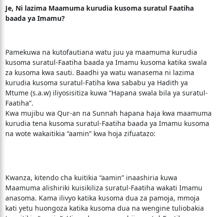
Je, Ni lazima Maamuma kurudia kusoma suratul Faatiha
baada ya Imamu?
Pamekuwa na kutofautiana watu juu ya maamuma kurudia
kusoma suratul-Faatiha baada ya Imamu kusoma katika swala
za kusoma kwa sauti. Baadhi ya watu wanasema ni lazima
kurudia kusoma suratul-Fatiha kwa sababu ya Hadith ya
Mtume (s.a.w) iliyosisitiza kuwa “Hapana swala bila ya suratul-
Faatiha”.
Kwa mujibu wa Qur-an na Sunnah hapana haja kwa maamuma
kurudia tena kusoma suratul-Faatiha baada ya Imamu kusoma
na wote wakaitikia “aamin” kwa hoja zifuatazo:
Kwanza, kitendo cha kuitikia “aamin” inaashiria kuwa
Maamuma alishiriki kuisikiliza suratul-Faatiha wakati Imamu
anasoma. Kama ilivyo katika kusoma dua za pamoja, mmoja
kati yetu huongoza katika kusoma dua na wengine tuliobakia