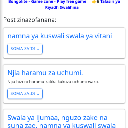
Bongolite - Game zone - Play free game
👉6
Tafasiri ya
Riyadh Swalihina
Post zinazofanana:
namna ya kuswali swala ya vitani
SOMA ZAIDI...
Njia haramu za uchumi.
Njia hizi ni haramu katika kukuza uchumi wako.
SOMA ZAIDI...
Swala ya ijumaa, nguzo zake na
suna zae, namna ya kuswali swala