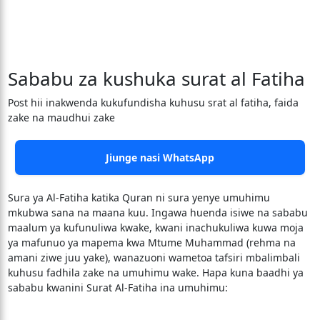
Sababu za kushuka surat al Fatiha
Post hii inakwenda kukufundisha kuhusu srat al fatiha, faida
zake na maudhui zake
Jiunge nasi WhatsApp
Sura ya Al-Fatiha katika Quran ni sura yenye umuhimu
mkubwa sana na maana kuu. Ingawa huenda isiwe na sababu
maalum ya kufunuliwa kwake, kwani inachukuliwa kuwa moja
ya mafunuo ya mapema kwa Mtume Muhammad (rehma na
amani ziwe juu yake), wanazuoni wametoa tafsiri mbalimbali
kuhusu fadhila zake na umuhimu wake. Hapa kuna baadhi ya
sababu kwanini Surat Al-Fatiha ina umuhimu: