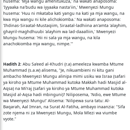
husema: 'Mja wangu amenitukuza,' na wakati anaposoma:
'Iyyaaka na'budu wa iyyaaka nasta'iin,' Mwenyezi Mungu
husema: 'Huu ni mkataba kati yangu na kati ya mja wangu, na
kwa mja wangu ni kile alichokiomba.' Na wakati anaposoma:
'Ihdinas-Siraatal-Mustaqiim, Siraatal-ladhiina an'amta 'alayhim,
ghayril-maghdhuubi 'alayhim wa lad-daaalliin,' Mwenyezi
Mungu husema: 'Hii ni sala ya mja wangu, na kila
anachokiomba mja wangu, nimpe.'"
Hadith 2
: Abu Sa’eed al-Khudri (r.a) ameeleza kwamba Mtume
Muhammad (s.a.w) alisema, "Je, nikuambieni ni kitu gani
ambacho Mwenyezi Mungu alinipa mimi usiku wa Israa (safari
ya kiroho ya Mtume Muhammad kutoka Makkah hadi Masjid al-
Aqsa) na Mi’raj (safari ya kiroho ya Mtume Muhammad kutoka
Masjid al-Aqsa hadi mbinguni)? Niliposema, 'Ndio, ewe Mtume
wa Mwenyezi Mungu!' Alisema: 'Nilipewa sura tatu: Al-
Baqarah, Aal Imran, na Surat Al-Fatiha, ambayo inaanzia: "Sifa
zote njema ni za Mwenyezi Mungu, Mola Mlezi wa viumbe
vyote."