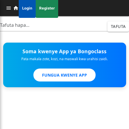
Login
Register
TAFUTA
Soma kwenye App ya Bongoclass
Pata makala zote, kozi, na maswali kwa urahisi zaidi.
FUNGUA KWENYE APP