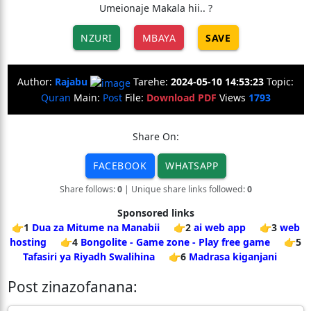
Umeionaje Makala hii.. ?
NZURI
MBAYA
SAVE
Author:
Rajabu
Tarehe:
2024-05-10 14:53:23
Topic:
Quran
Main:
Post
File:
Download PDF
Views
1793
Share On:
FACEBOOK
WHATSAPP
Share follows:
0
| Unique share links followed:
0
Sponsored links
👉1
Dua za Mitume na Manabii
👉2
ai web app
👉3
web
hosting
👉4
Bongolite - Game zone - Play free game
👉5
Tafasiri ya Riyadh Swalihina
👉6
Madrasa kiganjani
Post zinazofanana: