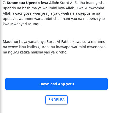
7.
Kutambua Upendo kwa Allah:
Surat Al-Fatiha inaonyesha
upendo na heshima ya waumini kwa Allah. Kwa kumwomba
Allah awaongoze kwenye njia ya ukweli na awaepushe na
upotevu, waumini wanathibitisha imani yao na mapenzi yao
kwa Mwenyezi Mungu.
Maudhui haya yanafanya Surat Al-Fatiha kuwa sura muhimu
na yenye kina katika Quran, na inawapa waumini mwongozo
na nguvu katika maisha yao ya kiroho.
Download App yetu
ENDELEA