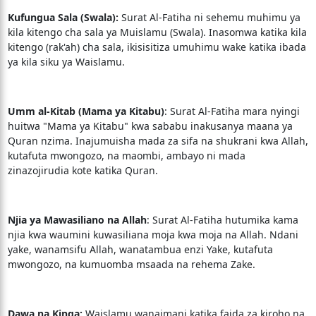
Kufungua Sala (Swala):
Surat Al-Fatiha ni sehemu muhimu ya
kila kitengo cha sala ya Muislamu (Swala). Inasomwa katika kila
kitengo (rak'ah) cha sala, ikisisitiza umuhimu wake katika ibada
ya kila siku ya Waislamu.
Umm al-Kitab (Mama ya Kitabu)
: Surat Al-Fatiha mara nyingi
huitwa "Mama ya Kitabu" kwa sababu inakusanya maana ya
Quran nzima. Inajumuisha mada za sifa na shukrani kwa Allah,
kutafuta mwongozo, na maombi, ambayo ni mada
zinazojirudia kote katika Quran.
Njia ya Mawasiliano na Allah
: Surat Al-Fatiha hutumika kama
njia kwa waumini kuwasiliana moja kwa moja na Allah. Ndani
yake, wanamsifu Allah, wanatambua enzi Yake, kutafuta
mwongozo, na kumuomba msaada na rehema Zake.
Dawa na Kinga:
Waislamu wanaimani katika faida za kiroho na