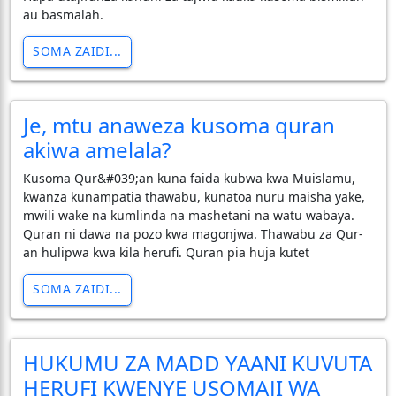
au basmalah.
SOMA ZAIDI...
Je, mtu anaweza kusoma quran
akiwa amelala?
Kusoma Qur&#039;an kuna faida kubwa kwa Muislamu,
kwanza kunampatia thawabu, kunatoa nuru maisha yake,
mwili wake na kumlinda na mashetani na watu wabaya.
Quran ni dawa na pozo kwa magonjwa. Thawabu za Qur-
an hulipwa kwa kila herufi. Quran pia huja kutet
SOMA ZAIDI...
HUKUMU ZA MADD YAANI KUVUTA
HERUFI KWENYE USOMAJI WA