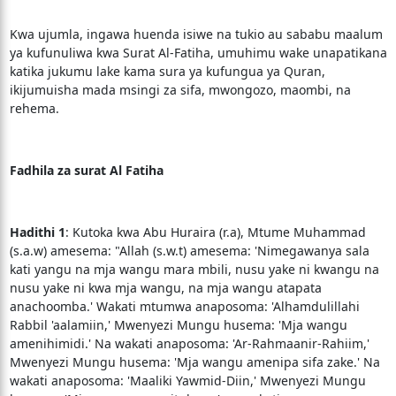
Kwa ujumla, ingawa huenda isiwe na tukio au sababu maalum
ya kufunuliwa kwa Surat Al-Fatiha, umuhimu wake unapatikana
katika jukumu lake kama sura ya kufungua ya Quran,
ikijumuisha mada msingi za sifa, mwongozo, maombi, na
rehema.
Fadhila za surat Al Fatiha
Hadithi 1
: Kutoka kwa Abu Huraira (r.a), Mtume Muhammad
(s.a.w) amesema: "Allah (s.w.t) amesema: 'Nimegawanya sala
kati yangu na mja wangu mara mbili, nusu yake ni kwangu na
nusu yake ni kwa mja wangu, na mja wangu atapata
anachoomba.' Wakati mtumwa anaposoma: 'Alhamdulillahi
Rabbil 'aalamiin,' Mwenyezi Mungu husema: 'Mja wangu
amenihimidi.' Na wakati anaposoma: 'Ar-Rahmaanir-Rahiim,'
Mwenyezi Mungu husema: 'Mja wangu amenipa sifa zake.' Na
wakati anaposoma: 'Maaliki Yawmid-Diin,' Mwenyezi Mungu