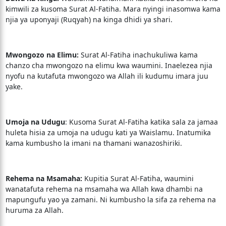
kimwili za kusoma Surat Al-Fatiha. Mara nyingi inasomwa kama
njia ya uponyaji (Ruqyah) na kinga dhidi ya shari.
Mwongozo na Elimu:
Surat Al-Fatiha inachukuliwa kama
chanzo cha mwongozo na elimu kwa waumini. Inaelezea njia
nyofu na kutafuta mwongozo wa Allah ili kudumu imara juu
yake.
Umoja na Udugu
: Kusoma Surat Al-Fatiha katika sala za jamaa
huleta hisia za umoja na udugu kati ya Waislamu. Inatumika
kama kumbusho la imani na thamani wanazoshiriki.
Rehema na Msamaha:
Kupitia Surat Al-Fatiha, waumini
wanatafuta rehema na msamaha wa Allah kwa dhambi na
mapungufu yao ya zamani. Ni kumbusho la sifa za rehema na
huruma za Allah.