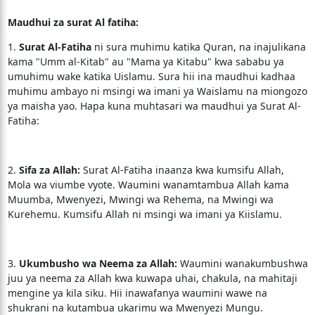
Maudhui za surat Al fatiha:
1.
Surat Al-Fatiha
ni sura muhimu katika Quran, na inajulikana
kama "Umm al-Kitab" au "Mama ya Kitabu" kwa sababu ya
umuhimu wake katika Uislamu. Sura hii ina maudhui kadhaa
muhimu ambayo ni msingi wa imani ya Waislamu na miongozo
ya maisha yao. Hapa kuna muhtasari wa maudhui ya Surat Al-
Fatiha:
2.
Sifa za Allah:
Surat Al-Fatiha inaanza kwa kumsifu Allah,
Mola wa viumbe vyote. Waumini wanamtambua Allah kama
Muumba, Mwenyezi, Mwingi wa Rehema, na Mwingi wa
Kurehemu. Kumsifu Allah ni msingi wa imani ya Kiislamu.
3.
Ukumbusho wa Neema za Allah:
Waumini wanakumbushwa
juu ya neema za Allah kwa kuwapa uhai, chakula, na mahitaji
mengine ya kila siku. Hii inawafanya waumini wawe na
shukrani na kutambua ukarimu wa Mwenyezi Mungu.