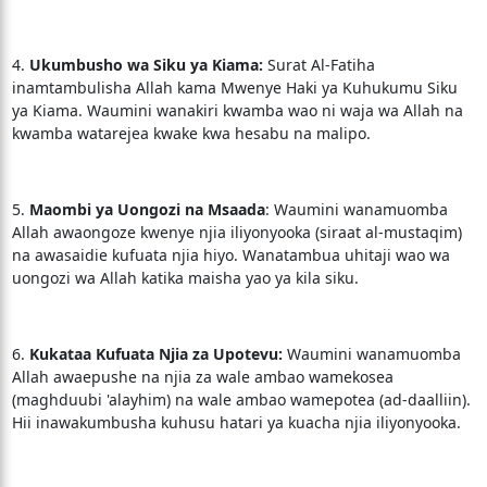
4.
Ukumbusho wa Siku ya Kiama:
Surat Al-Fatiha
inamtambulisha Allah kama Mwenye Haki ya Kuhukumu Siku
ya Kiama. Waumini wanakiri kwamba wao ni waja wa Allah na
kwamba watarejea kwake kwa hesabu na malipo.
5.
Maombi ya Uongozi na Msaada
: Waumini wanamuomba
Allah awaongoze kwenye njia iliyonyooka (siraat al-mustaqim)
na awasaidie kufuata njia hiyo. Wanatambua uhitaji wao wa
uongozi wa Allah katika maisha yao ya kila siku.
6.
Kukataa Kufuata Njia za Upotevu:
Waumini wanamuomba
Allah awaepushe na njia za wale ambao wamekosea
(maghduubi 'alayhim) na wale ambao wamepotea (ad-daalliin).
Hii inawakumbusha kuhusu hatari ya kuacha njia iliyonyooka.