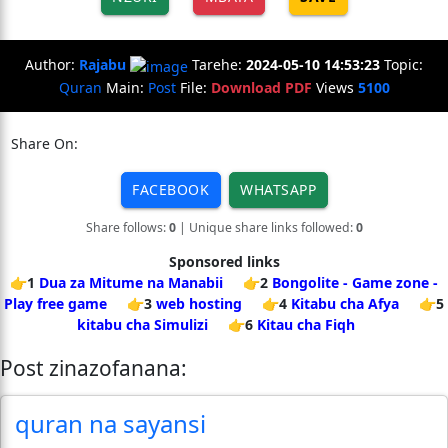
Author:
Rajabu
Tarehe:
2024-05-10 14:53:23
Topic:
Quran
Main:
Post
File:
Download PDF
Views
5100
Share On:
FACEBOOK
WHATSAPP
Share follows:
0
| Unique share links followed:
0
Sponsored links
👉1
Dua za Mitume na Manabii
👉2
Bongolite - Game zone -
Play free game
👉3
web hosting
👉4
Kitabu cha Afya
👉5
kitabu cha Simulizi
👉6
Kitau cha Fiqh
Post zinazofanana:
quran na sayansi