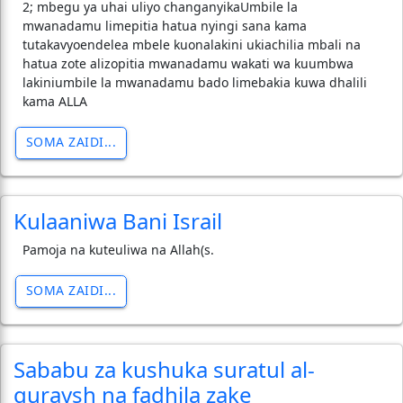
2; mbegu ya uhai uliyo changanyikaUmbile la
mwanadamu limepitia hatua nyingi sana kama
tutakavyoendelea mbele kuonalakini ukiachilia mbali na
hatua zote alizopitia mwanadamu wakati wa kuumbwa
lakiniumbile la mwanadamu bado limebakia kuwa dhalili
kama ALLA
SOMA ZAIDI...
Kulaaniwa Bani Israil
Pamoja na kuteuliwa na Allah(s.
SOMA ZAIDI...
Sababu za kushuka suratul al-
quraysh na fadhila zake