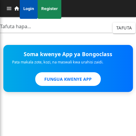
Login
Register
TAFUTA
Soma kwenye App ya Bongoclass
Pata makala zote, kozi, na maswali kwa urahisi zaidi.
FUNGUA KWENYE APP