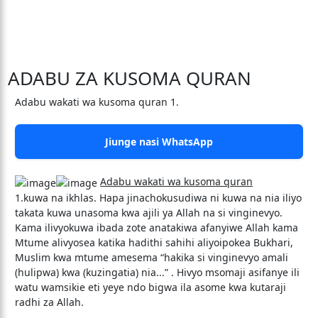
ADABU ZA KUSOMA QURAN
Adabu wakati wa kusoma quran 1.
Jiunge nasi WhatsApp
Adabu wakati wa kusoma quran
1.kuwa na ikhlas. Hapa jinachokusudiwa ni kuwa na nia iliyo
takata kuwa unasoma kwa ajili ya Allah na si vinginevyo.
Kama ilivyokuwa ibada zote anatakiwa afanyiwe Allah kama
Mtume alivyosea katika hadithi sahihi aliyoipokea Bukhari,
Muslim kwa mtume amesema “hakika si vinginevyo amali
(hulipwa) kwa (kuzingatia) nia...” . Hivyo msomaji asifanye ili
watu wamsikie eti yeye ndo bigwa ila asome kwa kutaraji
radhi za Allah.