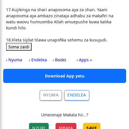
17.Kujikinga na shari anaposoma aya za shari. Yaani
anaposoma aya ambazo zinataja adhabu za makafiri na
watu waovu humuomba Allah amuepushe kuwa katika
kundi hilo.
18.Kleta sijdat tilawa unapofika sehemu za kusujudi.
Soma zaidi
‹ Nyuma
› Endelea
‹ Books
‹ Apps ››
Download App yetu
NYUMA
ENDELEA
Umeionaje Makala hii.. ?
NZURI
MBAYA
SAVE