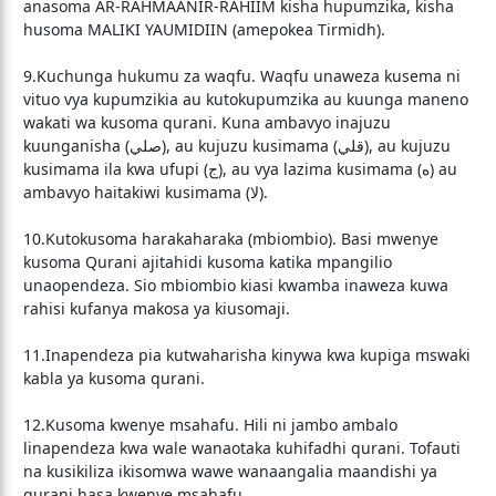
anasoma AR-RAHMAANIR-RAHIIM kisha hupumzika, kisha
husoma MALIKI YAUMIDIIN (amepokea Tirmidh).
9.Kuchunga hukumu za waqfu. Waqfu unaweza kusema ni
vituo vya kupumzikia au kutokupumzika au kuunga maneno
wakati wa kusoma qurani. Kuna ambavyo inajuzu
kuunganisha (صلي), au kujuzu kusimama (قلي), au kujuzu
kusimama ila kwa ufupi (ج), au vya lazima kusimama (ه) au
ambavyo haitakiwi kusimama (لا).
10.Kutokusoma harakaharaka (mbiombio). Basi mwenye
kusoma Qurani ajitahidi kusoma katika mpangilio
unaopendeza. Sio mbiombio kiasi kwamba inaweza kuwa
rahisi kufanya makosa ya kiusomaji.
11.Inapendeza pia kutwaharisha kinywa kwa kupiga mswaki
kabla ya kusoma qurani.
12.Kusoma kwenye msahafu. Hili ni jambo ambalo
linapendeza kwa wale wanaotaka kuhifadhi qurani. Tofauti
na kusikiliza ikisomwa wawe wanaangalia maandishi ya
qurani hasa kwenye msahafu.