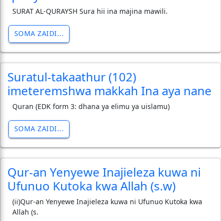
SURAT AL-QURAYSH Sura hii ina majina mawili.
SOMA ZAIDI...
Suratul-takaathur (102)
imeteremshwa makkah Ina aya nane
Quran (EDK form 3: dhana ya elimu ya uislamu)
SOMA ZAIDI...
Qur-an Yenyewe Inajieleza kuwa ni
Ufunuo Kutoka kwa Allah (s.w)
(ii)Qur-an Yenyewe Inajieleza kuwa ni Ufunuo Kutoka kwa
Allah (s.