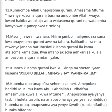
13.Kumuomba Allah unaposoma qurani. Amesema Mtume
“mwenye kusoma qurani basi na amuombe Allah kwayo,
kwani hakika watakuja watu watasoma qurani na wataomba
kwayo watu” (amepokea tirmidh)
14.Msomji awe ni twahara. Hili ni jambo linalipendeza sana
kwa anayesoma qurani awe na tahara. halikadhalika mtu
mwenye janaba haruhusiwi kusoma qurani ila kama
ataisoma kama dua. Kwa mfano akisoka adhkari za kulala
ambazo zina qurani ndani yake.
15.Kuanza kusoma qurani kwa kujikinga na shetani yaani
kusema “A’UDHU BILLAHI MINAS-SHAYTWANIR-RAJIIM”
16.Kuomba dua unapofika sehemu za heri. Amepokea
hadithi Muslimu kuwa Abuu ‘Abdallah Hudhaifiya
amesimulia kuwa alikuwa Mtume “… Anaposoma aya yenye
tasbih huleta tasbih, na anaposoma aya yenye maombi(dua)
huomba (dua), anaposoma aya yenye t’awdh (kutakahifadha)
hutaka hifadha”