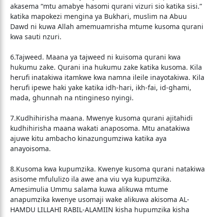
akasema “mtu amabye hasomi qurani vizuri sio katika sisi.”
katika mapokezi mengina ya Bukhari, muslim na Abuu
Dawd ni kuwa Allah amemuamrisha mtume kusoma qurani
kwa sauti nzuri.
6.Tajweed. Maana ya tajweed ni kuisoma qurani kwa
hukumu zake. Qurani ina hukumu zake katika kusoma. Kila
herufi inatakiwa itamkwe kwa namna ileile inayotakiwa. Kila
herufi ipewe haki yake katika idh-hari, ikh-fai, id-ghami,
mada, ghunnah na ntingineso nyingi.
7.Kudhihirisha maana. Mwenye kusoma qurani ajitahidi
kudhihirisha maana wakati anaposoma. Mtu anatakiwa
ajuwe kitu ambacho kinazungumziwa katika aya
anayoisoma.
8.Kusoma kwa kupumzika. Kwenye kusoma qurani natakiwa
asisome mfululizo ila awe ana viu vya kupumzika.
Amesimulia Ummu salama kuwa alikuwa mtume
anapumzika kwenye usomaji wake alikuwa akisoma AL-
HAMDU LILLAHI RABIL-ALAMIIN kisha hupumzika kisha