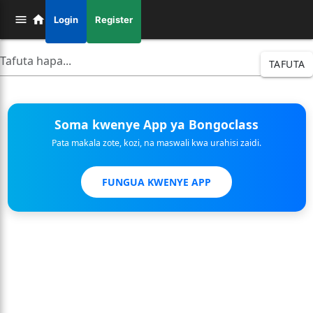
Login
Register
TAFUTA
Soma kwenye App ya Bongoclass
Pata makala zote, kozi, na maswali kwa urahisi zaidi.
FUNGUA KWENYE APP