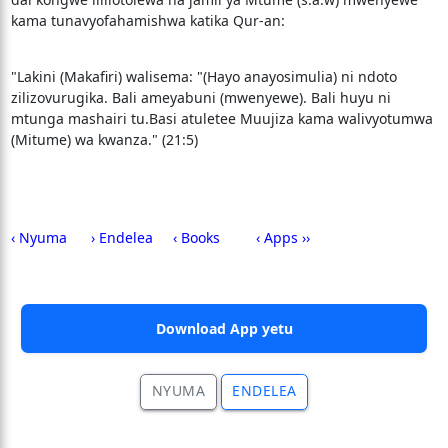
kama tunavyofahamishwa katika Qur-an:
"Lakini (Makafiri) walisema: "(Hayo anayosimulia) ni ndoto
zilizovurugika. Bali ameyabuni (mwenyewe). Bali huyu ni
mtunga mashairi tu.Basi atuletee Muujiza kama walivyotumwa
(Mitume) wa kwanza." (21:5)
‹ Nyuma
› Endelea
‹ Books
‹ Apps ››
Download App yetu
NYUMA
ENDELEA