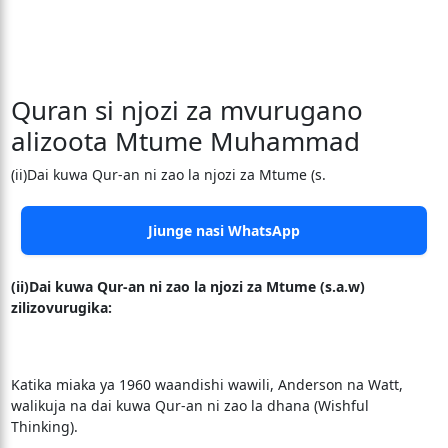
Quran si njozi za mvurugano
alizoota Mtume Muhammad
(ii)Dai kuwa Qur-an ni zao la njozi za Mtume (s.
Jiunge nasi WhatsApp
(ii)Dai kuwa Qur-an ni zao la njozi za Mtume (s.a.w)
zilizovurugika:
Katika miaka ya 1960 waandishi wawili, Anderson na Watt,
walikuja na dai kuwa Qur-an ni zao la dhana (Wishful
Thinking).