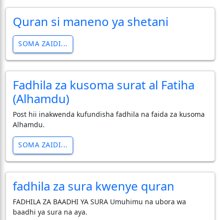
Quran si maneno ya shetani
SOMA ZAIDI...
Fadhila za kusoma surat al Fatiha
(Alhamdu)
Post hii inakwenda kufundisha fadhila na faida za kusoma
Alhamdu.
SOMA ZAIDI...
fadhila za sura kwenye quran
FADHILA ZA BAADHI YA SURA Umuhimu na ubora wa
baadhi ya sura na aya.