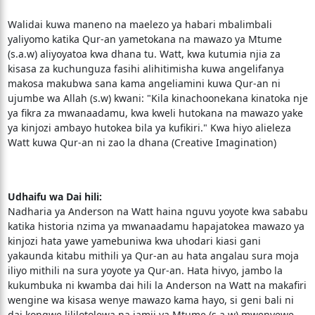
Walidai kuwa maneno na maelezo ya habari mbalimbali
yaliyomo katika Qur-an yametokana na mawazo ya Mtume
(s.a.w) aliyoyatoa kwa dhana tu. Watt, kwa kutumia njia za
kisasa za kuchunguza fasihi alihitimisha kuwa angelifanya
makosa makubwa sana kama angeliamini kuwa Qur-an ni
ujumbe wa Allah (s.w) kwani: "Kila kinachoonekana kinatoka nje
ya fikra za mwanaadamu, kwa kweli hutokana na mawazo yake
ya kinjozi ambayo hutokea bila ya kufikiri." Kwa hiyo alieleza
Watt kuwa Qur-an ni zao la dhana (Creative Imagination)
Udhaifu wa Dai hili:
Nadharia ya Anderson na Watt haina nguvu yoyote kwa sababu
katika historia nzima ya mwanaadamu hapajatokea mawazo ya
kinjozi hata yawe yamebuniwa kwa uhodari kiasi gani
yakaunda kitabu mithili ya Qur-an au hata angalau sura moja
iliyo mithili na sura yoyote ya Qur-an. Hata hivyo, jambo la
kukumbuka ni kwamba dai hili la Anderson na Watt na makafiri
wengine wa kisasa wenye mawazo kama hayo, si geni bali ni
dai kongwe lililotolewa na jamii ya Mtume (s.a.w) mwenyewe