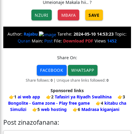
Umeionaje Makala hii.. ?
NZURI
MBAYA
SAVE
Author:
Rajabu
Tarehe:
2024-05-10 14:53:23
Topic:
Quran
Main:
Post
File:
Download PDF
Views
1452
Share On:
FACEBOOK
WHATSAPP
Share follows:
0
| Unique share links followed:
0
Sponsored links
👉1
ai web app
👉2
Tafasiri ya Riyadh Swalihina
👉3
Bongolite - Game zone - Play free game
👉4
kitabu cha
Simulizi
👉5
web hosting
👉6
Madrasa kiganjani
Post zinazofanana: