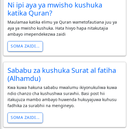
Ni ipi aya ya mwisho kushuka
katika Quran?
Maulamaa katika elimu ya Quran wametofautiana juu ya
aya ya mwisho kushuka. Hata hivyo hapa nitakutajia
ambayo imependekezwa zaidi
SOMA ZAIDI...
Sababu za kushuka Surat al fatiha
(Alhamdu)
Kwa kuwa hakuna sababu mwalumu ikiyonukuliwa kuwa
ndio chanzo cha kushushwa suravhii. Basi post hii
itakujuza mambo ambayo huwenda hukuyajuwa kuhusu
fadhika za surabhii na mengineyo.
SOMA ZAIDI...