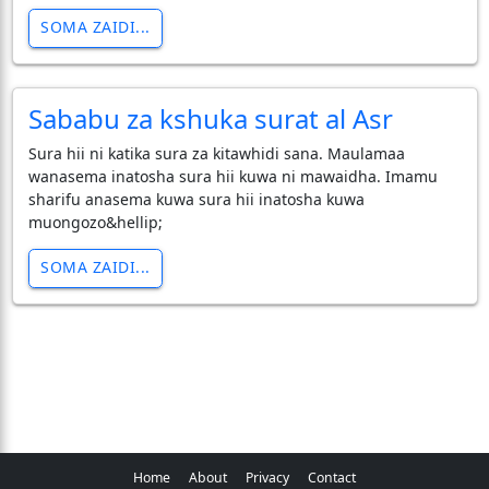
SOMA ZAIDI...
Sababu za kshuka surat al Asr
Sura hii ni katika sura za kitawhidi sana. Maulamaa
wanasema inatosha sura hii kuwa ni mawaidha. Imamu
sharifu anasema kuwa sura hii inatosha kuwa
muongozo&hellip;
SOMA ZAIDI...
Home
About
Privacy
Contact