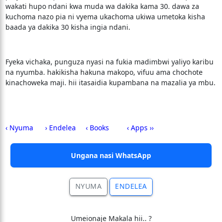
wakati hupo ndani kwa muda wa dakika kama 30. dawa za
kuchoma nazo pia ni vyema ukachoma ukiwa umetoka kisha
baada ya dakika 30 kisha ingia ndani.
Fyeka vichaka, punguza nyasi na fukia madimbwi yaliyo karibu
na nyumba. hakikisha hakuna makopo, vifuu ama chochote
kinachoweka maji. hii itasaidia kupambana na mazalia ya mbu.
‹ Nyuma
› Endelea
‹ Books
‹ Apps ››
Ungana nasi WhatsApp
NYUMA
ENDELEA
Umeionaje Makala hii.. ?