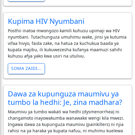
​Kupima HIV Nyumbani
Posthii inatoa mwongozo kamili kuhusu upimaji wa HIV
nyumbani. Tutachunguza umuhimu wake, jinsi ya kutumia
vifaa hivyo, faida zake, na hatua za kuchukua baada ya
kupata majibu, ili kukuwezesha kufanya maamuzi sahihi
kuhusu afya yako kwa usiri na utulivu.
SOMA ZAIDI...
Dawa za kupunguza maumivu ya
tumbo la hedhi: Je, zina madhara?
​Maumivu ya tumbo wakati wa hedhi (dysmenorrhea) ni
changamoto inayowakumba wanawake wengi kila mwezi.
Ingawa dawa za kupunguza maumivu (painkillers) ni njia
rahisi na ya haraka ya kupata nafuu, ni muhimu kuelewa