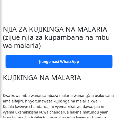
NJIA ZA KUJIKINGA NA MALARIA
(zijue njia za kupambana na mbu
wa malaria)
Jiunge nasi WhatsApp
KUJIKINGA NA MALARIA
Kwa kuwa mbu wanaosambaza malaria wanang’ata usiku sana
ama alfajiri, hivyo tunaweza kujikinga na malaria kwa :-
Kulala kwenye chandarua, ni vyema kikatiwa dawa. pia ni
vyema ukahakikisha kuwa chandarua hakina matundu yaani
kiwe kizima. ha hakikisha unawatoa mbu kwenye chandarua