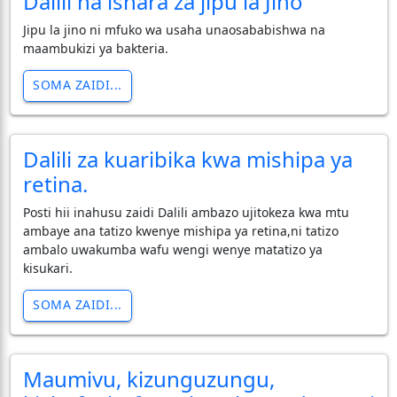
Dalili na ishara za jipu la Jino
Jipu la jino ni mfuko wa usaha unaosababishwa na
maambukizi ya bakteria.
SOMA ZAIDI...
Dalili za kuaribika kwa mishipa ya
retina.
Posti hii inahusu zaidi Dalili ambazo ujitokeza kwa mtu
ambaye ana tatizo kwenye mishipa ya retina,ni tatizo
ambalo uwakumba wafu wengi wenye matatizo ya
kisukari.
SOMA ZAIDI...
Maumivu, kizunguzungu,