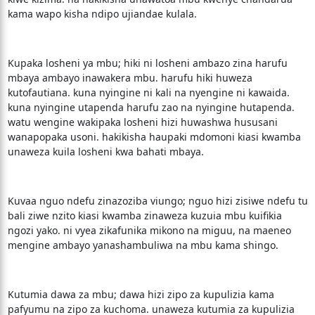
kama wapo kisha ndipo ujiandae kulala.
Kupaka losheni ya mbu; hiki ni losheni ambazo zina harufu
mbaya ambayo inawakera mbu. harufu hiki huweza
kutofautiana. kuna nyingine ni kali na nyengine ni kawaida.
kuna nyingine utapenda harufu zao na nyingine hutapenda.
watu wengine wakipaka losheni hizi huwashwa hususani
wanapopaka usoni. hakikisha haupaki mdomoni kiasi kwamba
unaweza kuila losheni kwa bahati mbaya.
Kuvaa nguo ndefu zinazoziba viungo; nguo hizi zisiwe ndefu tu
bali ziwe nzito kiasi kwamba zinaweza kuzuia mbu kuifikia
ngozi yako. ni vyea zikafunika mikono na miguu, na maeneo
mengine ambayo yanashambuliwa na mbu kama shingo.
Kutumia dawa za mbu; dawa hizi zipo za kupulizia kama
pafyumu na zipo za kuchoma. unaweza kutumia za kupulizia