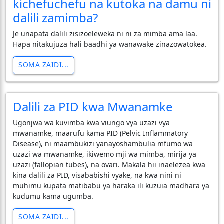
kichefuchefu na kutoka na damu ni
dalili zamimba?
Je unapata dalili zisizoeleweka ni ni za mimba ama laa.
Hapa nitakujuza hali baadhi ya wanawake zinazowatokea.
SOMA ZAIDI...
Dalili za PID kwa Mwanamke
Ugonjwa wa kuvimba kwa viungo vya uzazi vya
mwanamke, maarufu kama PID (Pelvic Inflammatory
Disease), ni maambukizi yanayoshambulia mfumo wa
uzazi wa mwanamke, ikiwemo mji wa mimba, mirija ya
uzazi (fallopian tubes), na ovari. Makala hii inaelezea kwa
kina dalili za PID, visababishi vyake, na kwa nini ni
muhimu kupata matibabu ya haraka ili kuzuia madhara ya
kudumu kama ugumba.
SOMA ZAIDI...