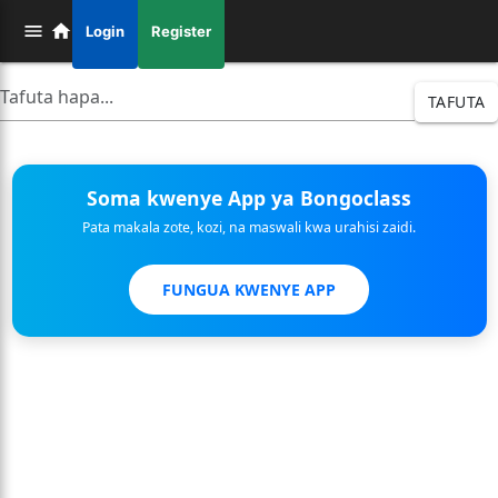
Login
Register
TAFUTA
Soma kwenye App ya Bongoclass
Pata makala zote, kozi, na maswali kwa urahisi zaidi.
FUNGUA KWENYE APP