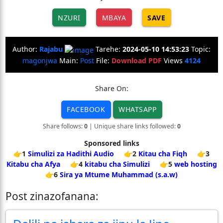
NZURI
MBAYA
SAVE
Author:
Rajabu
Tarehe:
2024-05-10 14:53:23
Topic:
magonjwa
Main:
Post
File:
Download PDF
Views
4124
Share On:
FACEBOOK
WHATSAPP
Share follows:
0
| Unique share links followed:
0
Sponsored links
👉1
Simulizi za Hadithi Audio
👉2
Kitau cha Fiqh
👉3
Kitabu cha Afya
👉4
kitabu cha Simulizi
👉5
web hosting
👉6
Sira ya Mtume Muhammad (s.a.w)
Post zinazofanana: