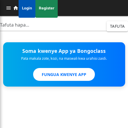
Login
Register
TAFUTA
Soma kwenye App ya Bongoclass
Pata makala zote, kozi, na maswali kwa urahisi zaidi.
FUNGUA KWENYE APP