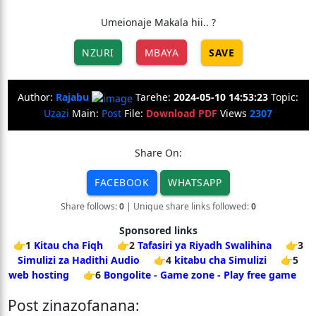
Umeionaje Makala hii.. ?
NZURI
MBAYA
SAVE
Author:
Rajabu
Tarehe:
2024-05-10 14:53:23
Topic:
Uzazi
Main:
Post
File:
Download PDF
Views
2307
Share On:
FACEBOOK
WHATSAPP
Share follows:
0
| Unique share links followed:
0
Sponsored links
👉1
Kitau cha Fiqh
👉2
Tafasiri ya Riyadh Swalihina
👉3
Simulizi za Hadithi Audio
👉4
kitabu cha Simulizi
👉5
web hosting
👉6
Bongolite - Game zone - Play free game
Post zinazofanana: