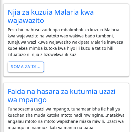
Njia za kuzuia Malaria kwa
wajawazito
Posti hii inahusu zaidi njia mbalimbali za kuzuia Malaria
kwa wajawazito na watoto wao wakiwa bado tumboni,
tunajuwa wazi kuwa wajawazito wakipata Malaria inaweza
kupelekea mimba kutoka kwa hiyo ili kuzuia tatizo hili
zifuatazo ni njia zilizowekwa ili kuz
SOMA ZAIDI...
Faida na hasara za kutumia uzazi
wa mpango
Tunaposema uzazi wa mpango, tunamaanisha ile hali ya
kuachanisha muda kutoka mtoto hadi mwingine. Inatakiwa
angalau mtoto na mtoto wapishane miaka miwili. Uzazi wa
mpango ni maamuzi kati ya mama na baba.