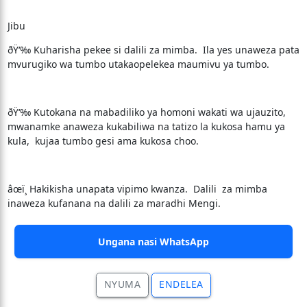
Jibu
ðŸ‘‰ Kuharisha pekee si dalili za mimba. Ila yes unaweza pata
mvurugiko wa tumbo utakaopelekea maumivu ya tumbo.
ðŸ‘‰ Kutokana na mabadiliko ya homoni wakati wa ujauzito,
mwanamke anaweza kukabiliwa na tatizo la kukosa hamu ya
kula, kujaa tumbo gesi ama kukosa choo.
âœï¸ Hakikisha unapata vipimo kwanza. Dalili za mimba
inaweza kufanana na dalili za maradhi Mengi.
Ungana nasi WhatsApp
NYUMA
ENDELEA