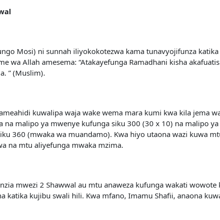
wal
ngo Mosi) ni sunnah iliyokokotezwa kama tunavyojifunza katika 
e wa Allah amesema: “Atakayefunga Ramadhani kisha akafuatisha
 ” (Muslim).
 ameahidi kuwalipa waja wake wema mara kumi kwa kila jema wata
 na malipo ya mwenye kufunga siku 300 (30 x 10) na malipo ya
siku 360 (mwaka wa muandamo). Kwa hiyo utaona wazi kuwa mtu 
awa na mtu aliyefunga mwaka mzima.
 kuanzia mwezi 2 Shawwal au mtu anaweza kufunga wakati wowote ka
 katika kujibu swali hili. Kwa mfano, Imamu Shafii, anaona ku