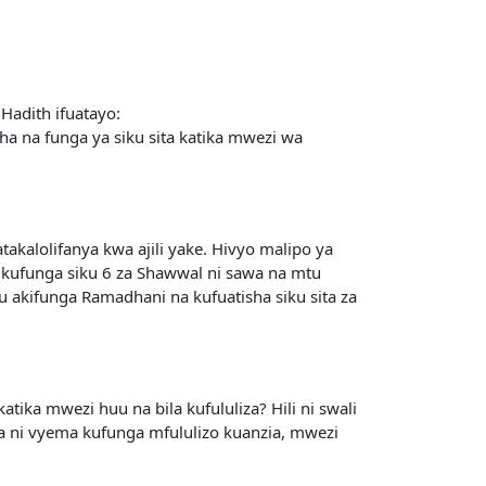
Hadith ifuatayo:
 na funga ya siku sita katika mwezi wa
kalolifanya kwa ajili yake. Hivyo malipo ya
 kufunga siku 6 za Shawwal ni sawa na mtu
akifunga Ramadhani na kufuatisha siku sita za
tika mwezi huu na bila kufululiza? Hili ni swali
wa ni vyema kufunga mfululizo kuanzia, mwezi