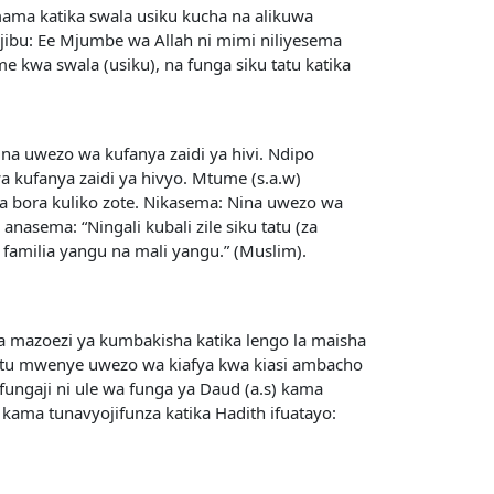
mama katika swala usiku kucha na alikuwa
jibu: Ee Mjumbe wa Allah ni mimi niliyesema
kwa swala (usiku), na funga siku tatu katika
na uwezo wa kufanya zaidi ya hivi. Ndipo
 kufanya zaidi ya hivyo. Mtume (s.a.w)
ga bora kuliko zote. Nikasema: Nina uwezo wa
anasema: “Ningali kubali zile siku tatu (za
 familia yangu na mali yangu.” (Muslim).
a mazoezi ya kumbakisha katika lengo la maisha
 mtu mwenye uwezo wa kiafya kwa kiasi ambacho
ngaji ni ule wa funga ya Daud (a.s) kama
m kama tunavyojifunza katika Hadith ifuatayo: