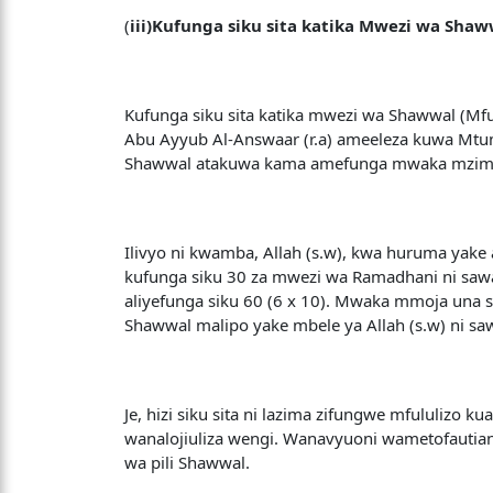
(
iii)Kufunga siku sita katika Mwezi wa Shaw
Kufunga siku sita katika mwezi wa Shawwal (Mfu
Abu Ayyub Al-Answaar (r.a) ameeleza kuwa Mtum
Shawwal atakuwa kama amefunga mwaka mzima.
Ilivyo ni kwamba, Allah (s.w), kwa huruma yake
kufunga siku 30 za mwezi wa Ramadhani ni sawa
aliyefunga siku 60 (6 x 10). Mwaka mmoja una 
Shawwal malipo yake mbele ya Allah (s.w) ni s
Je, hizi siku sita ni lazima zifungwe mfululizo
wanalojiuliza wengi. Wanavyuoni wametofautiana
wa pili Shawwal.