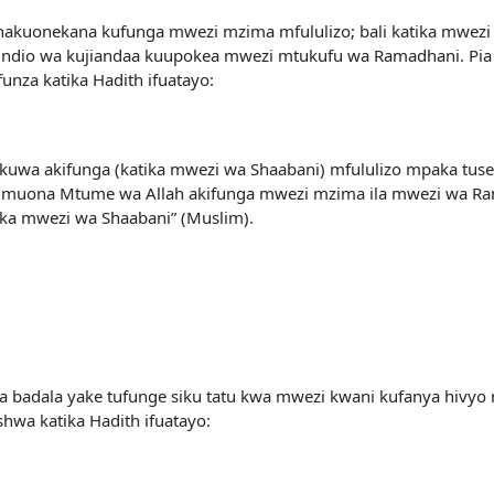
akuonekana kufunga mwezi mzima mfululizo; bali katika mwezi 
uwa ndio wa kujiandaa kuupokea mwezi mtukufu wa Ramadhani. Pi
unza katika Hadith ifuatayo:
ikuwa akifunga (katika mwezi wa Shaabani) mfululizo mpaka tus
kumuona Mtume wa Allah akifunga mwezi mzima ila mwezi wa Ra
tika mwezi wa Shaabani” (Muslim).
a badala yake tufunge siku tatu kwa mwezi kwani kufanya hivy
hwa katika Hadith ifuatayo: