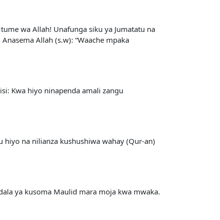
 Mtume wa Allah! Unafunga siku ya Jumatatu na
na, Anasema Allah (s.w): “Waache mpaka
isi: Kwa hiyo ninapenda amali zangu
ku hiyo na nilianza kushushiwa wahay (Qur-an)
 badala ya kusoma Maulid mara moja kwa mwaka.