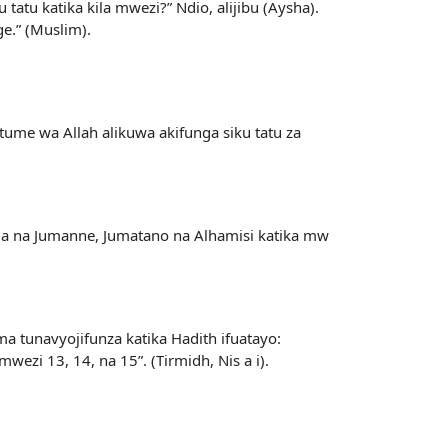
tatu katika kila mwezi?” Ndio, alijibu (Aysha).
ge.” (Muslim).
tume wa Allah alikuwa akifunga siku tatu za
ja na Jumanne, Jumatano na Alhamisi katika mw
ma tunavyojifunza katika Hadith ifuatayo:
zi 13, 14, na 15”. (Tirmidh, Nis a i).