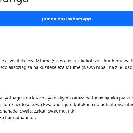
Jiunge nasi WhatsApp
ile alizozitekeleza Mtume (s.a.w) na kuzikokoteza. Umuhimu wa
zo alizoziagiza na kuzitekeleza Mtume (s.a.w) mbali na zile Ibada
liyotuagiza na kuacha yale aliyotukataza na tunawajibika pia ku
a faradh zilizotekelezwa kwa upungufu kutokana na udhaifu wa 
-Shahada, Swala, Zakat, Swaumu, n.k.
ka Ramadhani tu .