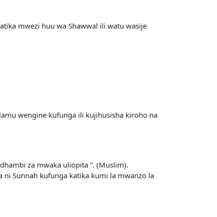
tika mwezi huu wa Shawwal ili watu wasije
amu wengine kufunga ili kujihusisha kiroho na
dhambi za mwaka uliopita ”. (Muslim).
Pia ni Sunnah kufunga katika kumi la mwanzo la