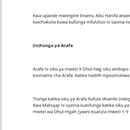
Kwa upande mwingine Imamu Abu Hanifa anaona 
kuichukulia kuwa kufunga mfululizo ni lazima na 
(iv)Funga ya Arafa
Arafa ni siku ya mwezi 9 Dhul-Hajj siku ambayo
kisimamo cha Arafa. Katika Hadith iliyosimuliw
“Funga katika siku ya Arafa hufuta dhambi (ndo
Kwa Mahujaji ni vyema kutofunga katika siku ya 
mwezi wa Dhul-Hijjah (yaani kuanzia mwezi 1-9 Dh