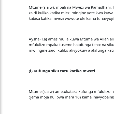
Mtume (s.a.w), mbali na Mwezi wa Ramadhani, h
zaidi kuliko katika miezi mingine yote kwa k
kabisa katika mwezi wowote ule kama tunavyojif
Aysha (r.a) amesimulia kuwa Mtume wa Allah al
mfululizo mpaka tuseme hatafunga tena; na si
mw ingine zaidi kuliko alivyokuw a akifunga ka
(i) Kufunga siku tatu katika mwezi
Mtume (s.a.w) ametukataza kufunga mfululizo n
(jema moja hulipwa mara 10) kama inavyobainis