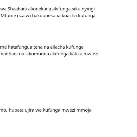
wa Shaabani alionekana akifunga siku nyingi
a Mtume (s.a.w) hakuonekana kuacha kufunga
eme hatafungua tena na aliacha kufunga
madhani na sikumuona akifunga katika mw ezi
o mtu hupata ujira wa kufunga mwezi mmoja