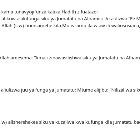
kama tunavyojifunza katika Hadith zifuatazo:
 alikuw a akifunga siku ya Jumatatu na Alhamisi. Akaulizwa:“Ee
i Allah (s.w) humsamehe kila Mu is lamu ila w aw ili waliosusia
llah amesema: “Amali zinawasilishwa siku ya Jumatatu na Alham
liulizwa juu ya funga ya Jumatatu: Mtume alijibu: “Nilizaliwa si
a.w) alisherehekea siku ya kuzaliwa kwa kufunga kila Jumatatu