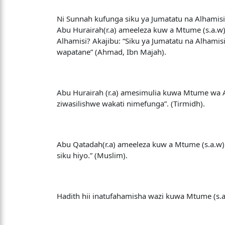
Ni Sunnah kufunga siku ya Jumatatu na Alhamisi 
Abu Hurairah(r.a) ameeleza kuw a Mtume (s.a.w)
Alhamisi? Akajibu: “Siku ya Jumatatu na Alhamis
wapatane” (Ahmad, Ibn Majah).
Abu Hurairah (r.a) amesimulia kuwa Mtume wa A
ziwasilishwe wakati nimefunga”. (Tirmidh).
Abu Qatadah(r.a) ameeleza kuw a Mtume (s.a.w) a
siku hiyo.” (Muslim).
Hadith hii inatufahamisha wazi kuwa Mtume (s.