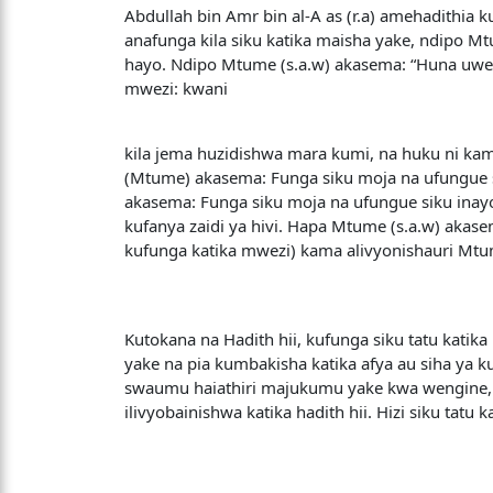
Abdullah bin Amr bin al-A as (r.a) amehadithia
anafunga kila siku katika maisha yake, ndipo M
hayo. Ndipo Mtume (s.a.w) akasema: “Huna uwezo
mwezi: kwani
kila jema huzidishwa mara kumi, na huku ni kam
(Mtume) akasema: Funga siku moja na ufungue s
akasema: Funga siku moja na ufungue siku inayo
kufanya zaidi ya hivi. Hapa Mtume (s.a.w) akasema
kufunga katika mwezi) kama alivyonishauri Mtume
Kutokana na Hadith hii, kufunga siku tatu kat
yake na pia kumbakisha katika afya au siha ya
swaumu haiathiri majukumu yake kwa wengine, b
ilivyobainishwa katika hadith hii. Hizi siku tat