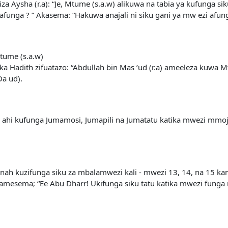
 Aysha (r.a): “Je, Mtume (s.a.w) alikuwa na tabia ya kufunga siku 
nafunga ? ” Akasema: “Hakuwa anajali ni siku gani ya mw ezi afun
tume (s.a.w)
ka Hadith zifuatazo: “Abdullah bin Mas ’ud (r.a) ameeleza kuwa M
Da ud).
w ahi kufunga Jumamosi, Jumapili na Jumatatu katika mwezi mmo
unnah kuzifunga siku za mbalamwezi kali - mwezi 13, 14, na 15 ka
esema; “Ee Abu Dharr! Ukifunga siku tatu katika mwezi funga mwe