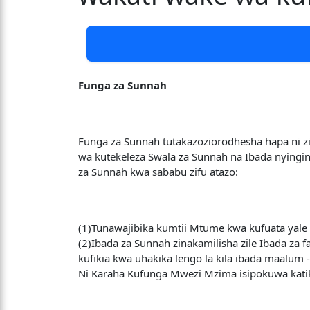
Funga za Sunnah
Funga za Sunnah tutakazoziorodhesha hapa ni z
wa kutekeleza Swala za Sunnah na Ibada nyingine
za Sunnah kwa sababu zifu atazo:
(1)Tunawajibika kumtii Mtume kwa kufuata yale a
(2)Ibada za Sunnah zinakamilisha zile Ibada z
kufikia kwa uhakika lengo la kila ibada maalum 
Ni Karaha Kufunga Mwezi Mzima isipokuwa kati