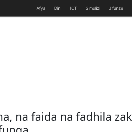
Afya
Dini
ICT
Simulizi
Jifunze
na, na faida na fadhila z
funga