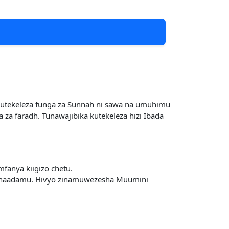
 kutekeleza funga za Sunnah ni sawa na umuhimu
 za faradh. Tunawajibika kutekeleza hizi Ibada
mfanya kiigizo chetu.
kibinaadamu. Hivyo zinamuwezesha Muumini