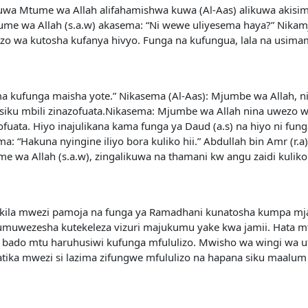
 kuwa Mtume wa Allah alifahamishwa kuwa (Al-Aas) alikuwa akisi
tume wa Allah (s.a.w) akasema: “Ni wewe uliyesema haya?” Nikam
 wa kutosha kufanya hivyo. Funga na kufungua, lala na usimame 
a kufunga maisha yote.” Nikasema (Al-Aas): Mjumbe wa Allah, ni
iku mbili zinazofuata.Nikasema: Mjumbe wa Allah nina uwezo wa
fuata. Hiyo inajulikana kama funga ya Daud (a.s) na hiyo ni fun
: “Hakuna nyingine iliyo bora kuliko hii.” Abdullah bin Amr (r.a) 
 wa Allah (s.a.w), zingalikuwa na thamani kw angu zaidi kuliko
ika kila mwezi pamoja na funga ya Ramadhani kunatosha kumpa mj
 kumuwezesha kutekeleza vizuri majukumu yake kwa jamii. Hata
ado mtu haruhusiwi kufunga mfululizo. Mwisho wa wingi wa ufu
u katika mwezi si lazima zifungwe mfululizo na hapana siku maalu