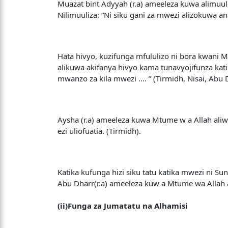
Muazat bint Adyyah (r.a) ameeleza kuwa alimuuliza
Nilimuuliza: “Ni siku gani za mwezi alizokuwa a
Hata hivyo, kuzifunga mfululizo ni bora kwani M
alikuwa akifanya hivyo kama tunavyojifunza kati
mwanzo za kila mwezi .... ” (Tirmidh, Nisai, Abu 
Aysha (r.a) ameeleza kuwa Mtume w a Allah ali
ezi uliofuatia. (Tirmidh).
Katika kufunga hizi siku tatu katika mwezi ni S
Abu Dharr(r.a) ameeleza kuw a Mtume wa Allah am
(ii)Funga za Jumatatu na Alhamisi