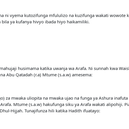
ni vyema kutozifunga mfululizo na kuzifunga wakati wowote ka
bila ya kufanya hivyo ibada hiyo haikamiliki.
 mahujaji husimama katika uwanja wa Arafa. Ni sunnah kwa Waisl
a na Abu Qatadah (r.a) Mtume (s.a.w) amesema:
go) za mwaka uliopita na mwaka ujao na funga ya Ashura inafuta 
Arafa. Mtume (s.a.w) hakufunga siku ya Arafa wakati alipohiji. 
ul-Hijjah. Tunajifunza hili katika Hadith ifuatayo: