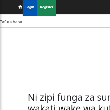
Login
Register
Ni zipi funga za su
wakati wake wa ku