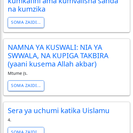
kumkafini ama kumvalisha sanda
na kumzika
SOMA ZAIDI...
NAMNA YA KUSWALI: NIA YA
SWWALA, NA KUPIGA TAKBIRA
(yaani kusema Allah akbar)
Mtume (s.
SOMA ZAIDI...
Sera ya uchumi katika Uislamu
4.
SOMA ZAIDI...