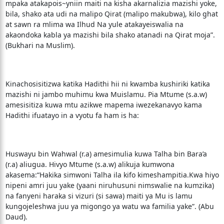
mpaka atakapois~yniin maiti na kisha akarnalizia mazishi yoke,
bila, shako ata udi na malipo Qirat (malipo makubwa), kilo ghat
at sawn ra mlima wa Ilhud Na yule atakayeiswalia na
akaondoka kabla ya mazishi bila shako atanadi na Qirat moja”.
(Bukhari na Muslim).
Kinachosisitizwa katika Hadithi hii ni kwamba kushiriki katika
mazishi ni jambo muhimu kwa Muislamu. Pia Mtume (s.a.w)
amesisitiza kuwa mtu azikwe mapema iwezekanavyo kama
Hadithi ifuatayo in a vyotu fa ham is ha:
Huswayu bin Wahwal (r.a) amesimulia kuwa Talha bin Bara’a
(r.a) aliugua. Hivyo Mtume (s.a.w) alikuja kumwona
akasema:“Hakika simwoni Talha ila kifo kimeshampitia.Kwa hiyo
nipeni amri juu yake (yaani niruhusuni nimswalie na kumzika)
na fanyeni haraka si vizuri (si sawa) maiti ya Mu is lamu
kungojeleshwa juu ya migongo ya watu wa familia yake”. (Abu
Daud).