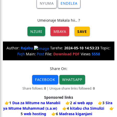
NYUMA
ENDELEA
Umeionaje Makala hii.. ?
NZURI
MBAYA
SAVE
Author:
Rajabu
Tarehe:
2024-05-10 14:53:23
Topic:
Fiqh
Main:
Post
File:
Download PDF
Views
5558
Share On:
FACEBOOK
WHATSAPP
Share follows:
0
| Unique share links followed:
0
Sponsored links
👉1
Dua za Mitume na Manabii
👉2
ai web app
👉3
Sira
ya Mtume Muhammad (s.a.w)
👉4
kitabu cha Simulizi
👉
5
web hosting
👉6
Madrasa kiganjani