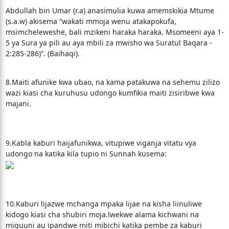
Abdullah bin Umar (r.a) anasimulia kuwa amemskikia Mtume
(s.a.w) akisema “wakati mmoja wenu atakapokufa,
msimcheleweshe, bali mzikeni haraka haraka. Msomeeni aya 1-
5 ya Sura ya pili au aya mbili za mwisho wa Suratul Baqara -
2:285-286)”. (Baihaqi).
8.Maiti afunike kwa ubao, na kama patakuwa na sehemu zilizo
wazi kiasi cha kuruhusu udongo kumfikia maiti zisiribwe kwa
majani.
9.Kabla kaburi haijafunikwa, vitupiwe viganja vitatu vya
udongo na katika kila tupio ni Sunnah kusema:
10.Kaburi lijazwe mchanga mpaka lijae na kisha liinuliwe
kidogo kiasi cha shubiri moja.lwekwe alama kichwani na
miguuni au ipandwe miti mibichi katika pembe za kaburi