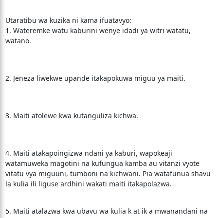
Utaratibu wa kuzika ni kama ifuatavyo:
1. Wateremke watu kaburini wenye idadi ya witri watatu,
watano.
2. Jeneza liwekwe upande itakapokuwa miguu ya maiti.
3. Maiti atolewe kwa kutanguliza kichwa.
4. Maiti atakapoingizwa ndani ya kaburi, wapokeaji
watamuweka magotini na kufungua kamba au vitanzi vyote
vitatu vya miguuni, tumboni na kichwani. Pia watafunua shavu
la kulia ili liguse ardhini wakati maiti itakapolazwa.
5. Maiti atalazwa kwa ubavu wa kulia k at ik a mwanandani na