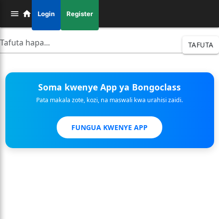
Login
Register
TAFUTA
Soma kwenye App ya Bongoclass
Pata makala zote, kozi, na maswali kwa urahisi zaidi.
FUNGUA KWENYE APP