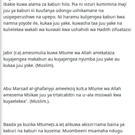
ibakie kuwa alama za kaburi hilo. Pia ni vizuri kumimina maji
juu ya kaburi iii kuufanya udongo ushikamane na
usipeperushwe na upepo. Ni haramu kulijengea kaburi kwa
namna yoyote ile, kukaa juu yake, kuwasha taa juu yake na
kulielekea wakati wa kuswali kwa ushahidi wa Hadith zifuatazo:
Jabir (r.a) amesimulia kuwa Mtume wa Allah amekataza
kuyajengea makabun au kuyajengea nyumba juu yake au
kukaa juu yoke. (Muslim).
Abu Marsad al-ghafanyyi ameelezq ku9,a Mtume wa Allah
amesema Msikae juu ya trtalcabttri na u~ala msiswali kwa
kuyaelekea". (Muslim.).
Baada ya kuzika Mtume(s.a.w) alikuwa akisin'riama baina ya
kaburi na kaburi na kusema: Muombeeni msamaha ndugu