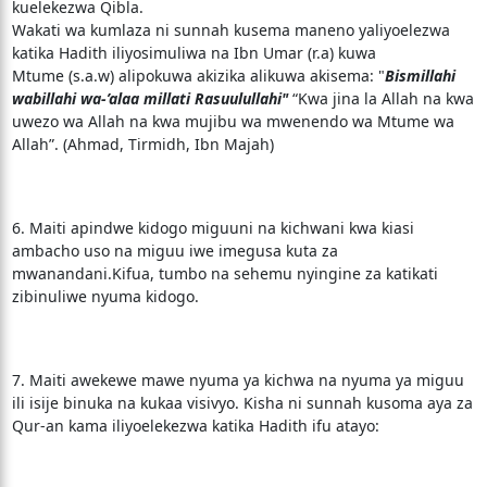
kuelekezwa Qibla.
Wakati wa kumlaza ni sunnah kusema maneno yaliyoelezwa
katika Hadith iliyosimuliwa na Ibn Umar (r.a) kuwa
Mtume (s.a.w) alipokuwa akizika alikuwa akisema: "
Bismillahi
wabillahi wa-’alaa millati Rasuulullahi"
“Kwa jina la Allah na kwa
uwezo wa Allah na kwa mujibu wa mwenendo wa Mtume wa
Allah”. (Ahmad, Tirmidh, Ibn Majah)
6. Maiti apindwe kidogo miguuni na kichwani kwa kiasi
ambacho uso na miguu iwe imegusa kuta za
mwanandani.Kifua, tumbo na sehemu nyingine za katikati
zibinuliwe nyuma kidogo.
7. Maiti awekewe mawe nyuma ya kichwa na nyuma ya miguu
ili isije binuka na kukaa visivyo. Kisha ni sunnah kusoma aya za
Qur-an kama iliyoelekezwa katika Hadith ifu atayo: