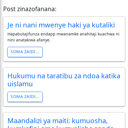
Post zinazofanana:
Je ni nani mwenye haki ya kutaliki
Hapabutajifunza endapp mwanamke anahitaji kuachwa ni
nini anatakiwa afanye.
SOMA ZAIDI...
Hukumu na taratibu za ndoa katika
uislamu
SOMA ZAIDI...
Maandalizi ya maiti: kumuosha,