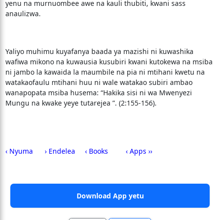
yenu na murnuombee awe na kauli thubiti, kwani sass
anaulizwa.
Yaliyo muhimu kuyafanya baada ya mazishi ni kuwashika
wafiwa mikono na kuwausia kusubiri kwani kutokewa na msiba
ni jambo la kawaida la maumbile na pia ni mtihani kwetu na
watakaofaulu mtihani huu ni wale watakao subiri ambao
wanapopata msiba husema: “Hakika sisi ni wa Mwenyezi
Mungu na kwake yeye tutarejea ”. (2:155-156).
‹ Nyuma
› Endelea
‹ Books
‹ Apps ››
Download App yetu