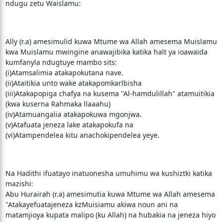
ndugu zetu Waislamu:
Ally (r.a) amesimulid kuwa Mtume wa Allah amesema Muislamu
kwa Muislamu mwingine anawajibika katika halt ya ioawaida
kumfanyla ndugtuye mambo sits:
(i)Atamsalimia atakapokutana nave.
(ii)Ataitikia unto wake atakapomkarlbisha
(iii)Atakapopiga chafya na kusema "Al-hamdulillah" atamuitikia
(kwa kuserna Rahmaka llaaahu)
(iv)Atamuangalia atakapokuwa mgonjwa.
(v)Atafuata jeneza lake atakapokufa na
(vi)Atampendelea kitu anachokipendelea yeye.
Na Hadithi ifuatayo inatuonesha umuhimu wa kushiztki katika
mazishi:
Abu Hurairah (r.a) amesimutia kuwa Mtume wa Allah amesema
"Atakayefuatajeneza kzMuisiamu akiwa noun ani na
matamjioya kupata malipo (ku Allah) na hubakia na jeneza hiyo