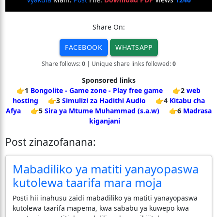
Share On:
FACEBOOK
WHATSAPP
Share follows:
0
| Unique share links followed:
0
Sponsored links
👉1
Bongolite - Game zone - Play free game
👉2
web
hosting
👉3
Simulizi za Hadithi Audio
👉4
Kitabu cha
Afya
👉5
Sira ya Mtume Muhammad (s.a.w)
👉6
Madrasa
kiganjani
Post zinazofanana:
Mabadiliko ya matiti yanayopaswa
kutolewa taarifa mara moja
Posti hii inahusu zaidi mabadiliko ya matiti yanayopaswa
kutolewa taarifa mapema, kwa sababu ya kuwepo kwa