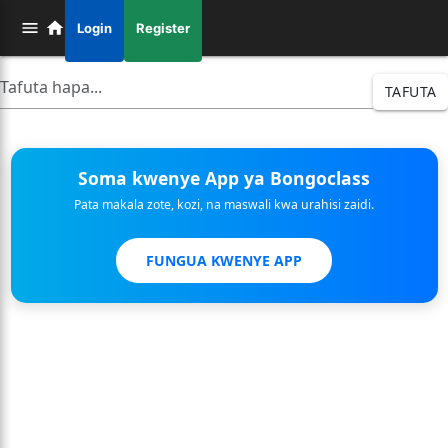
Login
Register
TAFUTA
Soma kwenye App ya Bongoclass
Pata makala zote, kozi, na maswali kwa urahisi zaidi.
FUNGUA KWENYE APP