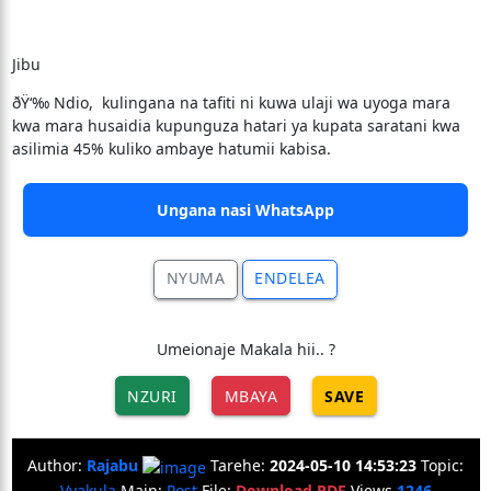
Jibu
ðŸ‘‰ Ndio, kulingana na tafiti ni kuwa ulaji wa uyoga mara
kwa mara husaidia kupunguza hatari ya kupata saratani kwa
asilimia 45% kuliko ambaye hatumii kabisa.
Ungana nasi WhatsApp
NYUMA
ENDELEA
Umeionaje Makala hii.. ?
NZURI
MBAYA
SAVE
Author:
Rajabu
Tarehe:
2024-05-10 14:53:23
Topic:
Vyakula
Main:
Post
File:
Download PDF
Views
1246