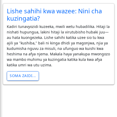
Lishe sahihi kwa wazee: Nini cha
kuzingatia?
Kadiri tunavyozidi kuzeeka, mwili wetu hubadilika. Hitaji la
nishati hupungua, lakini hitaji la virutubisho hubaki juu—
au hata kuongezeka. Lishe sahihi katika uzee sio tu kwa
ajili ya "kushiba," bali ni kinga dhidi ya magonjwa, njia ya
kudumisha nguvu za misuli, na ufunguo wa kuishi kwa
heshima na afya njema. Makala haya yanakupa mwongozo
wa mambo muhimu ya kuzingatia katika kula kwa afya
katika umri wa utu uzima.
SOMA ZAIDI...