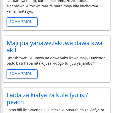
saratani ya matiti, kuna dalili ambazo zikijitokeza
zinapaswa kutolewa taarifa mara moja bila kuchelewa
kama ifuatavyo.
SOMA ZAIDI...
Maji pia yanawezakuwa dawa kwa
akili
Umeshawahi kuumwa na dawa yako ikawa maji? Huwenda
bado basi hapa nitakujuza kidogo tu, juu ya jambo hili.
SOMA ZAIDI...
Faida za kiafya za kula fyulisi/
peach
Somo hili linakwenda kukueleza kuhusu faida za kiafya za