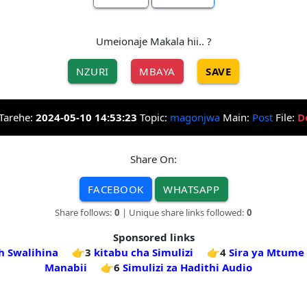
Umeionaje Makala hii.. ?
NZURI
MBAYA
SAVE
Tarehe:
2024-05-10 14:53:23
Topic:
magonjwa
Main:
Post
File:
D
Share On:
FACEBOOK
WHATSAPP
Share follows:
0
| Unique share links followed:
0
Sponsored links
dh Swalihina
👉3
kitabu cha Simulizi
👉4
Sira ya Mtume
Manabii
👉6
Simulizi za Hadithi Audio