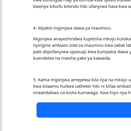
kwenye kibofu kitendo hiki ufanyiwa hasa kwa 
4. Mpatie mgonjwa dawa ya maumivu.
Mgonjwa anayeshindwa kupitisha mkojo kutoka
nyingine ambazo zote za maumivu kwa sabat la
pale alipofanyiwa upasuaji kwa kumpatia dawa
kuendelea na maisha yake ya kawaida.
5. Kama mgonjwa amepewa kila njia na mkojo 
kwa kitaamu huitwa catheter hiki ni kifaa am
imeandaliwa na kisha kumwaga. Kwa hiyo njia hi