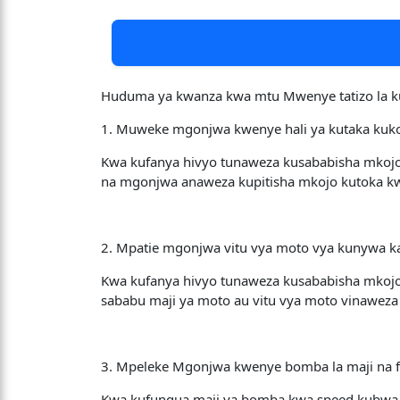
Huduma ya kwanza kwa mtu Mwenye tatizo la ku
1. Muweke mgonjwa kwenye hali ya kutaka kuko
Kwa kufanya hivyo tunaweza kusababisha mkoj
na mgonjwa anaweza kupitisha mkojo kutoka k
2. Mpatie mgonjwa vitu vya moto vya kunywa ka
Kwa kufanya hivyo tunaweza kusababisha mkojo
sababu maji ya moto au vitu vya moto vinawe
3. Mpeleke Mgonjwa kwenye bomba la maji na 
Kwa kufungua maji ya bomba kwa speed kubwa 