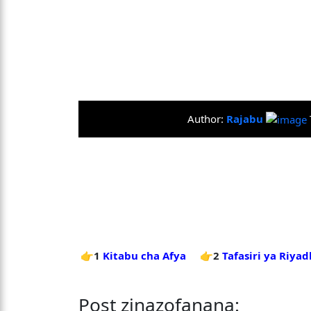
Author:
Rajabu
👉1
Kitabu cha Afya
👉2
Tafasiri ya Riya
Post zinazofanana: