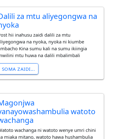
Dalili za mtu aliyegongwa na
nyoka
ost hii inahusu zaidi dalili za mtu
aliyegongwa na nyoka, nyoka ni kiumbe
ambacho Kina sumu kali na sumu ikiingia
mwilini mtu huwa na dalili mbalimbali
SOMA ZAIDI...
Magonjwa
yanayowashambulia watoto
wachanga
Watoto wachanga ni watoto wenye umri chini
ya miaka mitano, watoto hawa hushambulia