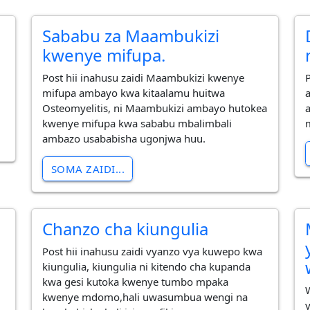
Sababu za Maambukizi
kwenye mifupa.
Post hii inahusu zaidi Maambukizi kwenye
P
mifupa ambayo kwa kitaalamu huitwa
Osteomyelitis, ni Maambukizi ambayo hutokea
kwenye mifupa kwa sababu mbalimbali
ambazo usababisha ugonjwa huu.
SOMA ZAIDI...
Chanzo cha kiungulia
Post hii inahusu zaidi vyanzo vya kuwepo kwa
kiungulia, kiungulia ni kitendo cha kupanda
kwa gesi kutoka kwenye tumbo mpaka
kwenye mdomo,hali uwasumbua wengi na
a