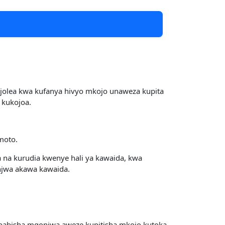
olea kwa kufanya hivyo mkojo unaweza kupita
 kukojoa.
moto.
na kurudia kwenye hali ya kawaida, kwa
njwa akawa kawaida.
abisha mgonjwa aweze kupitisha mkojo kutoka