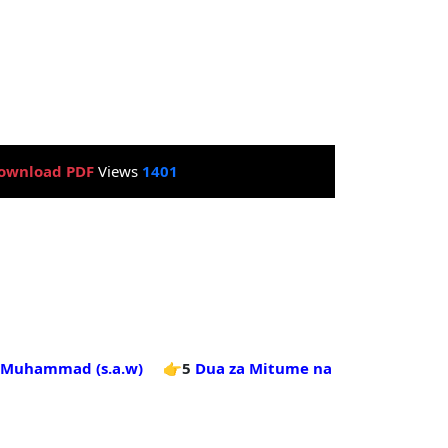
ownload PDF
Views
1401
 Muhammad (s.a.w)
👉5
Dua za Mitume na