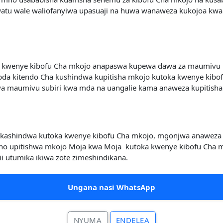
watu wale waliofanyiwa upasuaji na huwa wanaweza kukojoa kwa
 kwenye kibofu Cha mkojo anapaswa kupewa dawa za maumivu ka
bda kitendo Cha kushindwa kupitisha mkojo kutoka kwenye kib
 ya maumivu subiri kwa mda na uangalie kama anaweza kupitish
ukashindwa kutoka kwenye kibofu Cha mkojo, mgonjwa anaweza
bacho upitishwa mkojo Moja kwa Moja kutoka kwenye kibofu Ch
i utumika ikiwa zote zimeshindikana.
Ungana nasi WhatsApp
NYUMA
ENDELEA