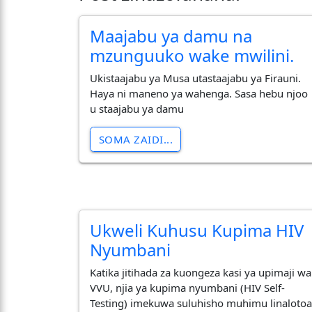
Maajabu ya damu na
mzunguuko wake mwilini.
Ukistaajabu ya Musa utastaajabu ya Firauni.
Haya ni maneno ya wahenga. Sasa hebu njoo
u staajabu ya damu
SOMA ZAIDI...
Ukweli Kuhusu Kupima HIV
Nyumbani
Katika jitihada za kuongeza kasi ya upimaji wa
VVU, njia ya kupima nyumbani (HIV Self-
Testing) imekuwa suluhisho muhimu linaloto