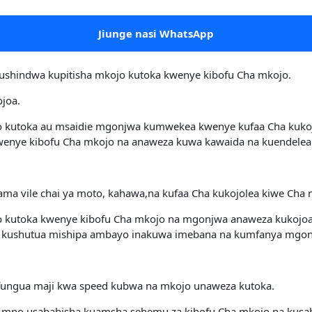
Jiunge nasi WhatsApp
shindwa kupitisha mkojo kutoka kwenye kibofu Cha mkojo.
joa.
o kutoka au msaidie mgonjwa kumwekea kwenye kufaa Cha kukoj
wenye kibofu Cha mkojo na anaweza kuwa kawaida na kuendelea
ma vile chai ya moto, kahawa,na kufaa Cha kukojolea kiwe Cha 
 kutoka kwenye kibofu Cha mkojo na mgonjwa anaweza kukojoa 
za kushutua mishipa ambayo inakuwa imebana na kumfanya mgo
fungua maji kwa speed kubwa na mkojo unaweza kutoka.
mno usababisha kuamsha sehemu za kibofu Cha mkojo na kusab