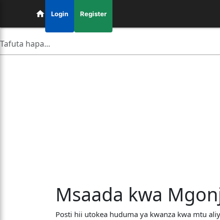
Login
Register
Msaada kwa Mgonjw
Posti hii utokea huduma ya kwanza kwa mtu ali