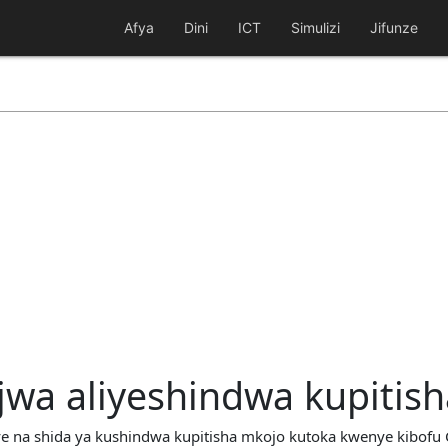
Afya
Dini
ICT
Simulizi
Jifunze
a aliyeshindwa kupitish
ye na shida ya kushindwa kupitisha mkojo kutoka kwenye kibofu