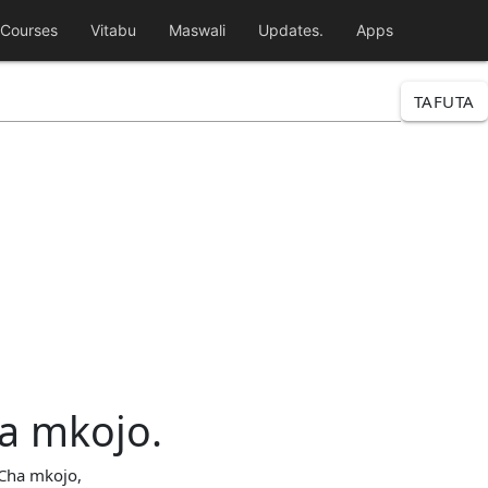
Courses
Vitabu
Maswali
Updates.
Apps
TAFUTA
a mkojo.
 Cha mkojo,