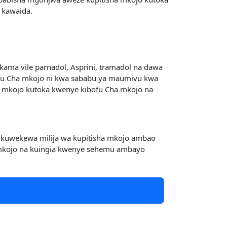
 kawaida.
ma vile parnadol, Asprini, tramadol na dawa
ofu Cha mkojo ni kwa sababu ya maumivu kwa
a mkojo kutoka kwenye kibofu Cha mkojo na
 kuwekewa milija wa kupitisha mkojo ambao
a mkojo na kuingia kwenye sehemu ambayo