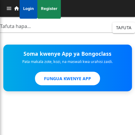
Login
Register
TAFUTA
Soma kwenye App ya Bongoclass
Pata makala zote, kozi, na maswali kwa urahisi zaidi.
FUNGUA KWENYE APP