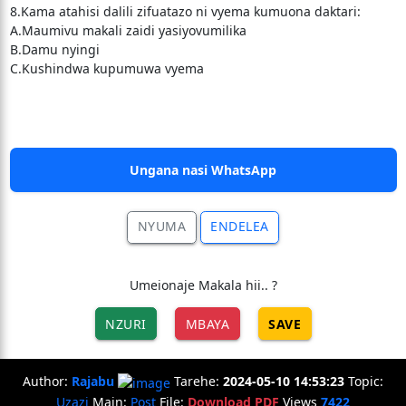
8.Kama atahisi dalili zifuatazo ni vyema kumuona daktari:
A.Maumivu makali zaidi yasiyovumilika
B.Damu nyingi
C.Kushindwa kupumuwa vyema
Ungana nasi WhatsApp
NYUMA
ENDELEA
Umeionaje Makala hii.. ?
NZURI
MBAYA
SAVE
Author:
Rajabu
Tarehe:
2024-05-10 14:53:23
Topic:
Uzazi
Main:
Post
File:
Download PDF
Views
7422