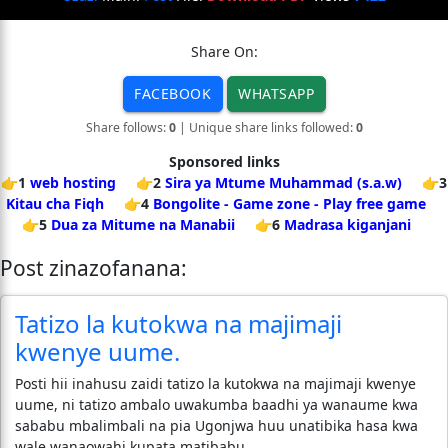
Share On:
FACEBOOK
WHATSAPP
Share follows:
0
| Unique share links followed:
0
Sponsored links
👉1
web hosting
👉2
Sira ya Mtume Muhammad (s.a.w)
👉3
Kitau cha Fiqh
👉4
Bongolite - Game zone - Play free game
👉5
Dua za Mitume na Manabii
👉6
Madrasa kiganjani
Post zinazofanana:
Tatizo la kutokwa na majimaji
kwenye uume.
Posti hii inahusu zaidi tatizo la kutokwa na majimaji kwenye
uume, ni tatizo ambalo uwakumba baadhi ya wanaume kwa
sababu mbalimbali na pia Ugonjwa huu unatibika hasa kwa
wale wanaowahi kupata matibabu.