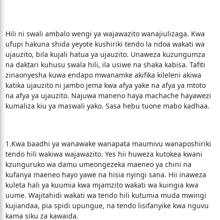
Hili ni swali ambalo wengi ya wajawazito wanajiulizaga. Kwa
ufupi hakuna shida yeyote kushiriki tendo la ndoa wakati wa
ujauzito, bila kujali hatua ya ujauzito. Unaweza kuzungumza
na daktari kuhusu swala hili, ila usiwe na shaka kabisa. Tafiti
zinaonyesha kuwa endapo mwanamke akifika kileleni akiwa
katika ujauzito ni jambo jema kwa afya yake na afya ya mtoto
na afya ya ujauzito. Najuwa maneno haya machache hayawezi
kumaliza kiu ya maswali yako. Sasa hebu tuone mabo kadhaa.
1.Kwa baadhi ya wanawake wanapata maumivu wanaposhiriki
tendo hili wakiwa wajawazito. Yes hii huweza kutokea kwani
kzunguruko wa damu umeongezeka maeneo ya chini na
kufanya maeneo hayo yawe na hisia nyingi sana. Hii inaweza
kuleta hali ya kuumia kwa mjamzito wakati wa kuingia kwa
uume. Wajitahidi wakati wa tendo hili kutumia muda mwingi
kujiandaa, pia spidi upungue, na tendo lisifanyike kwa nguvu
kama siku za kawaida.