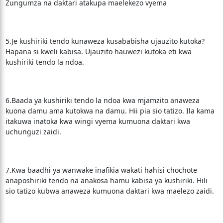
Zungumza na daktari atakupa maelekezo vyema
5.Je kushiriki tendo kunaweza kusababisha ujauzito kutoka?
Hapana si kweli kabisa. Ujauzito hauwezi kutoka eti kwa
kushiriki tendo la ndoa.
6.Baada ya kushiriki tendo la ndoa kwa mjamzito anaweza
kuona damu ama kutokwa na damu. Hii pia sio tatizo. Ila kama
itakuwa inatoka kwa wingi vyema kumuona daktari kwa
uchunguzi zaidi.
7.Kwa baadhi ya wanwake inafikia wakati hahisi chochote
anaposhiriki tendo na anakosa hamu kabisa ya kushiriki. Hili
sio tatizo kubwa anaweza kumuona daktari kwa maelezo zaidi.