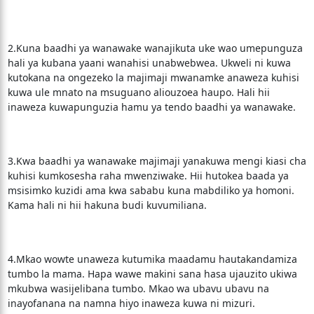
2.Kuna baadhi ya wanawake wanajikuta uke wao umepunguza
hali ya kubana yaani wanahisi unabwebwea. Ukweli ni kuwa
kutokana na ongezeko la majimaji mwanamke anaweza kuhisi
kuwa ule mnato na msuguano aliouzoea haupo. Hali hii
inaweza kuwapunguzia hamu ya tendo baadhi ya wanawake.
3.Kwa baadhi ya wanawake majimaji yanakuwa mengi kiasi cha
kuhisi kumkosesha raha mwenziwake. Hii hutokea baada ya
msisimko kuzidi ama kwa sababu kuna mabdiliko ya homoni.
Kama hali ni hii hakuna budi kuvumiliana.
4.Mkao wowte unaweza kutumika maadamu hautakandamiza
tumbo la mama. Hapa wawe makini sana hasa ujauzito ukiwa
mkubwa wasijelibana tumbo. Mkao wa ubavu ubavu na
inayofanana na namna hiyo inaweza kuwa ni mizuri.