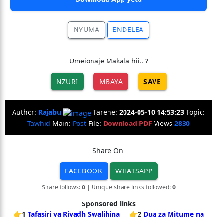
NYUMA
ENDELEA
Umeionaje Makala hii.. ?
NZURI
MBAYA
SAVE
Author:
Rajabu
Tarehe:
2024-05-10 14:53:23
Topic:
Tawhid
Main:
Post
File:
Download PDF
Views
2830
Share On:
FACEBOOK
WHATSAPP
Share follows:
0
| Unique share links followed:
0
Sponsored links
👉1
Tafasiri ya Riyadh Swalihina
👉2
Dua za Mitume na