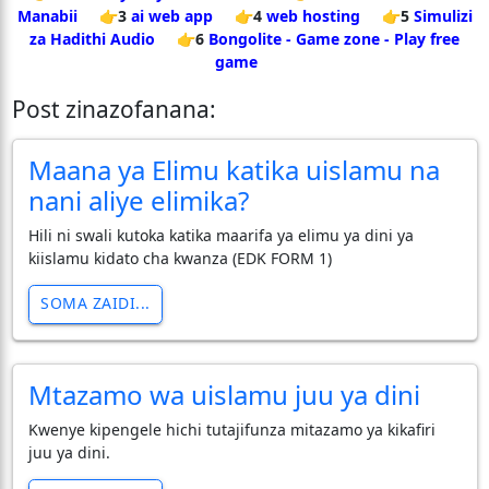
Manabii
👉3
ai web app
👉4
web hosting
👉5
Simulizi
za Hadithi Audio
👉6
Bongolite - Game zone - Play free
game
Post zinazofanana:
Maana ya Elimu katika uislamu na
nani aliye elimika?
Hili ni swali kutoka katika maarifa ya elimu ya dini ya
kiislamu kidato cha kwanza (EDK FORM 1)
SOMA ZAIDI...
Mtazamo wa uislamu juu ya dini
Kwenye kipengele hichi tutajifunza mitazamo ya kikafiri
juu ya dini.