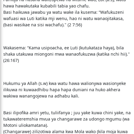
hawa hawakutaka kubabili tabia yao chafu.
Basi haikuwa jawabu ya watu wake ila kusema: “Wafukuzeni
wafuasi wa Luti katika mji wenu, hao ni watu wanaojitakasa,
(basi wasikae na sisi wachafu)." (2 7:56)
Wakasema: “Kama usipoacha, ee Luti (kutukataza haya), bila
shaka utakuwa miongoni mwa wanaofukuzwa (katika nchi hii)."
(26:167)
Hukumu ya Allah (s.w) kwa watu hawa walionywa wasionyeke
ilikuwa ni kuwaadhibu hapa hapa duniani na huko akhera
wakiwa wanangojewa na adhabu kali.
Basi ilipofika amri yetu, tuliifanya ; juu yake kuwa chini yake, na
tukawateremshia mvua ya changarawe za udongo mgumu (wa
Motoni uliokamatana).
(Changarawe) zilizotiwa alama kwa Mola wako (kila moja kuwa