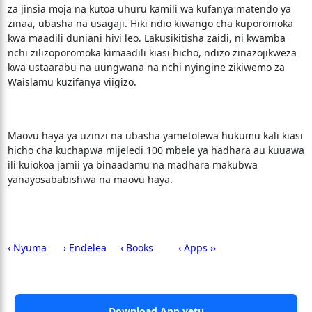
za jinsia moja na kutoa uhuru kamili wa kufanya matendo ya
zinaa, ubasha na usagaji. Hiki ndio kiwango cha kuporomoka
kwa maadili duniani hivi leo. Lakusikitisha zaidi, ni kwamba
nchi zilizoporomoka kimaadili kiasi hicho, ndizo zinazojikweza
kwa ustaarabu na uungwana na nchi nyingine zikiwemo za
Waislamu kuzifanya viigizo.
Maovu haya ya uzinzi na ubasha yametolewa hukumu kali kiasi
hicho cha kuchapwa mijeledi 100 mbele ya hadhara au kuuawa
ili kuiokoa jamii ya binaadamu na madhara makubwa
yanayosababishwa na maovu haya.
‹ Nyuma
› Endelea
‹ Books
‹ Apps ››
Download App yetu