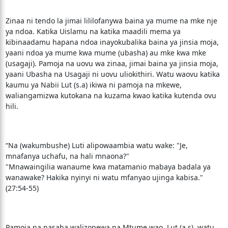
Zinaa ni tendo la jimai lililofanywa baina ya mume na mke nje
ya ndoa. Katika Uislamu na katika maadili mema ya
kibinaadamu hapana ndoa inayokubalika baina ya jinsia moja,
yaani ndoa ya mume kwa mume (ubasha) au mke kwa mke
(usagaji). Pamoja na uovu wa zinaa, jimai baina ya jinsia moja,
yaani Ubasha na Usagaji ni uovu uliokithiri. Watu waovu katika
kaumu ya Nabii Lut (s.a) ikiwa ni pamoja na mkewe,
waliangamizwa kutokana na kuzama kwao katika kutenda ovu
hili.
“Na (wakumbushe) Luti alipowaambia watu wake: "Je,
mnafanya uchafu, na hali mnaona?"
"Mnawaingilia wanaume kwa matamanio mabaya badala ya
wanawake? Hakika nyinyi ni watu mfanyao ujinga kabisa."
(27:54-55)
Pamoja na nasaha walizopewa na Mtume wao, Lut (a.s), watu