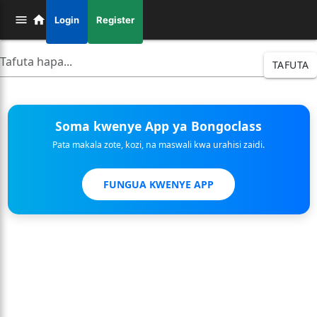
Login
Register
TAFUTA
Soma kwenye App ya Bongoclass
Pata makala zote, kozi, na maswali kwa urahisi zaidi.
FUNGUA KWENYE APP