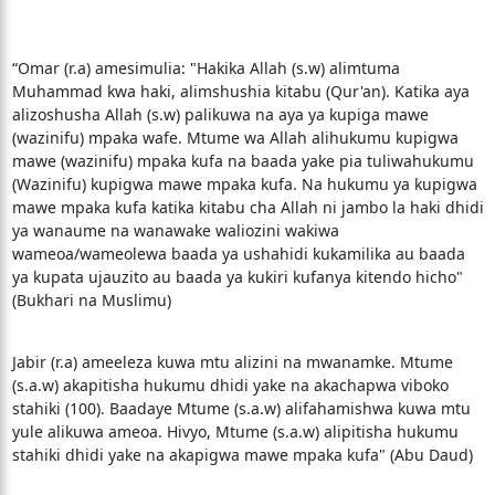
“Omar (r.a) amesimulia: "Hakika Allah (s.w) alimtuma
Muhammad kwa haki, alimshushia kitabu (Qur'an). Katika aya
alizoshusha Allah (s.w) palikuwa na aya ya kupiga mawe
(wazinifu) mpaka wafe. Mtume wa Allah alihukumu kupigwa
mawe (wazinifu) mpaka kufa na baada yake pia tuliwahukumu
(Wazinifu) kupigwa mawe mpaka kufa. Na hukumu ya kupigwa
mawe mpaka kufa katika kitabu cha Allah ni jambo la haki dhidi
ya wanaume na wanawake waliozini wakiwa
wameoa/wameolewa baada ya ushahidi kukamilika au baada
ya kupata ujauzito au baada ya kukiri kufanya kitendo hicho"
(Bukhari na Muslimu)
Jabir (r.a) ameeleza kuwa mtu alizini na mwanamke. Mtume
(s.a.w) akapitisha hukumu dhidi yake na akachapwa viboko
stahiki (100). Baadaye Mtume (s.a.w) alifahamishwa kuwa mtu
yule alikuwa ameoa. Hivyo, Mtume (s.a.w) alipitisha hukumu
stahiki dhidi yake na akapigwa mawe mpaka kufa" (Abu Daud)