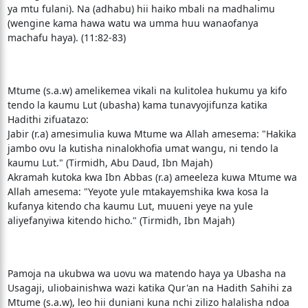
ya mtu fulani). Na (adhabu) hii haiko mbali na madhalimu
(wengine kama hawa watu wa umma huu wanaofanya
machafu haya). (11:82-83)
Mtume (s.a.w) amelikemea vikali na kulitolea hukumu ya kifo
tendo la kaumu Lut (ubasha) kama tunavyojifunza katika
Hadithi zifuatazo:
Jabir (r.a) amesimulia kuwa Mtume wa Allah amesema: "Hakika
jambo ovu la kutisha ninalokhofia umat wangu, ni tendo la
kaumu Lut." (Tirmidh, Abu Daud, Ibn Majah)
Akramah kutoka kwa Ibn Abbas (r.a) ameeleza kuwa Mtume wa
Allah amesema: "Yeyote yule mtakayemshika kwa kosa la
kufanya kitendo cha kaumu Lut, muueni yeye na yule
aliyefanyiwa kitendo hicho." (Tirmidh, Ibn Majah)
Pamoja na ukubwa wa uovu wa matendo haya ya Ubasha na
Usagaji, uliobainishwa wazi katika Qur'an na Hadith Sahihi za
Mtume (s.a.w), leo hii duniani kuna nchi zilizo halalisha ndoa