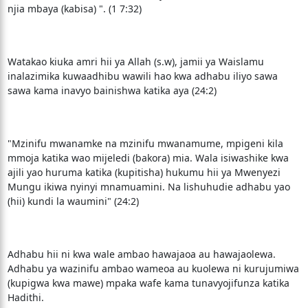
njia mbaya (kabisa) ". (1 7:32)
Watakao kiuka amri hii ya Allah (s.w), jamii ya Waislamu
inalazimika kuwaadhibu wawili hao kwa adhabu iliyo sawa
sawa kama inavyo bainishwa katika aya (24:2)
"Mzinifu mwanamke na mzinifu mwanamume, mpigeni kila
mmoja katika wao mijeledi (bakora) mia. Wala isiwashike kwa
ajili yao huruma katika (kupitisha) hukumu hii ya Mwenyezi
Mungu ikiwa nyinyi mnamuamini. Na lishuhudie adhabu yao
(hii) kundi la waumini" (24:2)
Adhabu hii ni kwa wale ambao hawajaoa au hawajaolewa.
Adhabu ya wazinifu ambao wameoa au kuolewa ni kurujumiwa
(kupigwa kwa mawe) mpaka wafe kama tunavyojifunza katika
Hadithi.