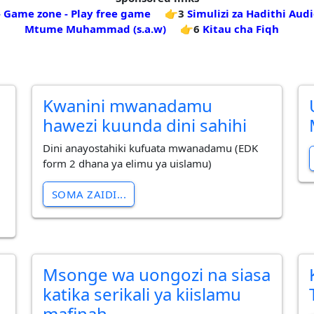
- Game zone - Play free game
👉3
Simulizi za Hadithi Audi
Mtume Muhammad (s.a.w)
👉6
Kitau cha Fiqh
Kwanini mwanadamu
hawezi kuunda dini sahihi
Dini anayostahiki kufuata mwanadamu (EDK
form 2 dhana ya elimu ya uislamu)
SOMA ZAIDI...
Msonge wa uongozi na siasa
i
katika serikali ya kiislamu
mafinah