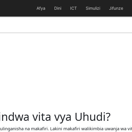
Afya
Dini
ICT
Simulizi
Jifunze
indwa vita vya Uhudi?
linganisha na makafiri. Lakini makafiri walikimbia uwanja wa vit