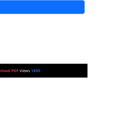
load PDF
Views
1895