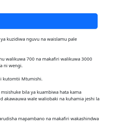
 ya kuzidiwa nguvu na waislamu pale
amu walikuwa 700 na makafiri walikuwa 3000
 ni wengi.
i kutomtii Mtumishi.
 msishuke bila ya kuambiwa hata kama
d akawauwa wale waliobaki na kuhamia jeshi la
arudisha mapambano na makafiri wakashindwa