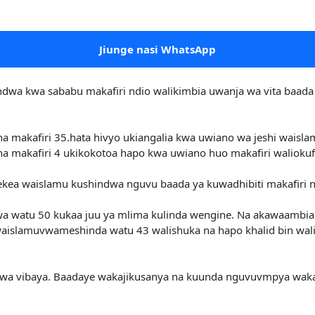
Jiunge nasi WhatsApp
ndwa kwa sababu makafiri ndio walikimbia uwanja wa vita baada
na makafiri 35.hata hivyo ukiangalia kwa uwiano wa jeshi waisl
akafiri 4 ukikokotoa hapo kwa uwiano huo makafiri waliokufa
lekea waislamu kushindwa nguvu baada ya kuwadhibiti makafiri n
 watu 50 kukaa juu ya mlima kulinda wengine. Na akawaambia
waislamuvwameshinda watu 43 walishuka na hapo khalid bin wali
gwa vibaya. Baadaye wakajikusanya na kuunda nguvuvmpya wak