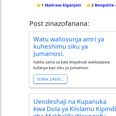
👉1
Madrasa kiganjani
👉2
Bongolite 
Post zinazofanana:
Watu waliovunja amri ya
kuheshimu siku ya
Jumamosi.
Katika zama za kale Mayahudi walikatazwa
kufanya kazi siku ya Jumamosi.
SOMA ZAIDI...
Uendeshaji na Kupanuka
kwa Dola ya Kiislamu Kipind
cha Makhalifa Waongofu