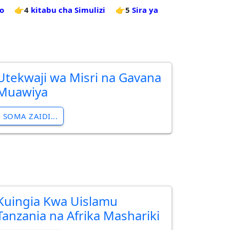
o
👉4
kitabu cha Simulizi
👉5
Sira ya
Utekwaji wa Misri na Gavana
Muawiya
SOMA ZAIDI...
Kuingia Kwa Uislamu
Tanzania na Afrika Mashariki