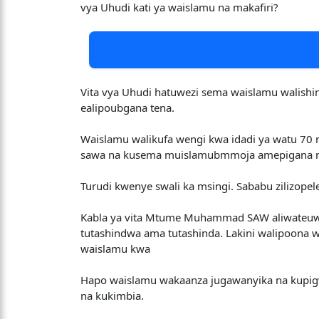
vya Uhudi kati ya waislamu na makafiri?
Vita vya Uhudi hatuwezi sema waislamu walishi
ealipoubgana tena.
Waislamu walikufa wengi kwa idadi ya watu 70 
sawa na kusema muislamubmmoja amepigana na m
Turudi kwenye swali ka msingi. Sababu zilizope
Kabla ya vita Mtume Muhammad SAW aliwateuwa
tutashindwa ama tutashinda. Lakini walipoona 
waislamu kwa
Hapo waislamu wakaanza jugawanyika na kupi
na kukimbia.