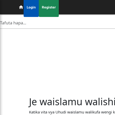
Login
Register
Je waislamu walish
Katika vita vya Uhudi waislamu walikufa wengi ku