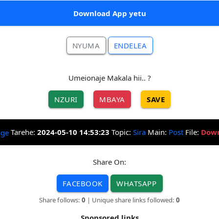
Download App yetu
NYUMA
ENDELEA
Umeionaje Makala hii.. ?
NZURI
MBAYA
SAVE
Tarehe:
2024-05-10 14:53:23
Topic:
Sira
Main:
Post
File:
Down
Share On:
FACEBOOK
WHATSAPP
Share follows:
0
| Unique share links followed:
0
Sponsored links