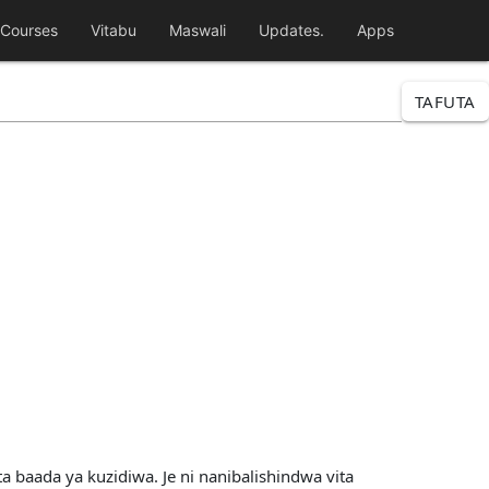
Courses
Vitabu
Maswali
Updates.
Apps
TAFUTA
a baada ya kuzidiwa. Je ni nanibalishindwa vita