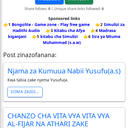
Share follows:
0
| Unique share links followed:
0
Sponsored links
👉1
Bongolite - Game zone - Play free game
👉2
Simulizi za
Hadithi Audio
👉3
Kitabu cha Afya
👉4
Madrasa
kiganjani
👉5
kitabu cha Simulizi
👉6
Sira ya Mtume
Muhammad (s.a.w)
Post zinazofanana:
Njama za Kumuua Nabii Yusufu(a.s)
Kwa tabia zake njema Yusufu(a.
SOMA ZAIDI...
CHANZO CHA VITA VYA VITA VYA
AL-FIJAR NA ATHARI ZAKE