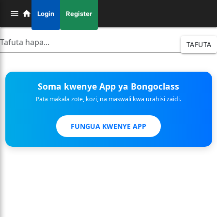
Login
Register
TAFUTA
Soma kwenye App ya Bongoclass
Pata makala zote, kozi, na maswali kwa urahisi zaidi.
FUNGUA KWENYE APP