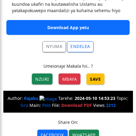
kuundoa ukafiri na kuutawalisha Uislamu au
yatakapokuwepo maandalizi ya kuhama sehemu hiyo
Download App yetu
NYUMA
ENDELEA
Umeionaje Makala hii.. ?
NZURI
MBAYA
SAVE
Author:
Rajabu
Tarehe:
2024-05-10 14:53:23
Topic:
Sira
Main:
Post
File:
Download PDF
Views
2212
Share On:
FACEBOOK
WHATSAPP