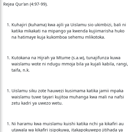
Rejea Qur’an (4:97-99).
Kuhajiri (kuhama) kwa ajili ya Uislamu sio ukimbizi, bali ni
katika mikakati na mipango ya kwenda kujiimarisha huko
na hatimaye kuja kukomboa sehemu mlikotoka.
Kutokana na Hijrah ya Mtume (s.a.w), tunajifunza kuwa
waislamu wote ni ndugu mmoja bila ya kujali kabila, rangi,
taifa, n.k.
Uislamu siku zote hauwezi kusimama katika jamii mpaka
waislamu tuwe tayari kujitoa muhanga kwa mali na nafsi
zetu kadri ya uwezo wetu.
Ni haramu kwa muislamu kuishi katika nchi ya kikafiri au
utawala wa kikafiri isipokuwa, itakapokuwepo jitihada ya