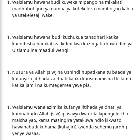
Waislamu hawanabudi kuweka mipango na mikakati
madhubuti juu ya namna ya kutekeleza mambo yao kabla
ya utekelezaji wake.
Waislamu hawana budi kuchukua tahadhari katika
kuendesha harakati za kidini kwa kuzingatia kuwa dini ya
Uislamu ina maadui wengi.
Nusura ya Allah (s.w) na Ushindi hupatikana tu baada ya
kufanyika jitihada za dhati katika kuusimamisha Uislamu
katika jamii na kumtegemea yeye pia.
Waislamu wanalazimika kufanya jitihada ya dhati ya
kumuabudu Allah (s.w) ipasavyo kwa kila kipengele cha
maisha yao, kama mazingira yatakuwa ndio kikwazo
hawanabudi kuhama (kuhajiri) kwenda sehemu (ardhi)
yenye wasaa.